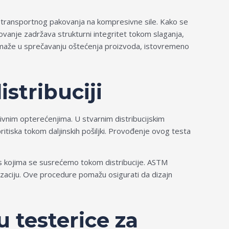
ema transportnog pakovanja na kompresivne sile. Kako se
pakovanje zadržava strukturni integritet tokom slaganja,
 pomaže u sprečavanju oštećenja proizvoda, istovremeno
stribuciji
ivnim opterećenjima. U stvarnim distribucijskim
itiska tokom daljinskih pošiljki. Provođenje ovog testa
a s kojima se susrećemo tokom distribucije. ASTM
tizaciju. Ove procedure pomažu osigurati da dizajn
 testerice za