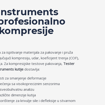
 Instruments
profesionalno
 kompresije
a za ispitivanje materijala za pakovanje i pruža
jučujući kompresiju, udar, koeficijent trenja (COF),
toga. Za kompresijske testove pakovanja,
Tester
truments kutije
dostavlja:
osti za smanjenje deformacije
ećenja sa visokopreciznim senzorima
a sveobuhvatnu analizu
azličite dimenzije kutija
rištenje za krivulje sile i defleksije u stvarnom