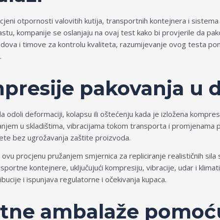
ocjeni otpornosti valovitih kutija, transportnih kontejnera i sist
sci rastu, kompanije se oslanjaju na ovaj test kako bi provjerile da 
brendova i timove za kontrolu kvaliteta, razumijevanje ovog testa
.
presije pakovanja u di
doli deformaciji, kolapsu ili oštećenju kada je izložena kompres
vanjem u skladištima, vibracijama tokom transporta i promjenama pr
ete bez ugrožavanja zaštite proizvoda.
ovu procjenu pružanjem smjernica za repliciranje realističnih sil
ortne kontejnere, uključujući kompresiju, vibracije, udar i klima
cije i ispunjava regulatorne i očekivanja kupaca.
rtne ambalaže pomoću