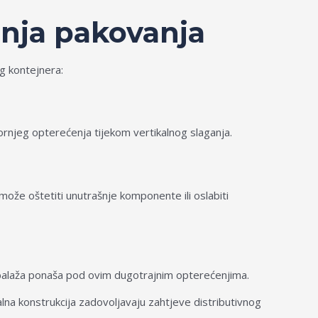
anja pakovanja
g kontejnera:
ornjeg opterećenja tijekom vertikalnog slaganja.
e oštetiti unutrašnje komponente ili oslabiti
mbalaža ponaša pod ovim dugotrajnim opterećenjima.
alna konstrukcija zadovoljavaju zahtjeve distributivnog