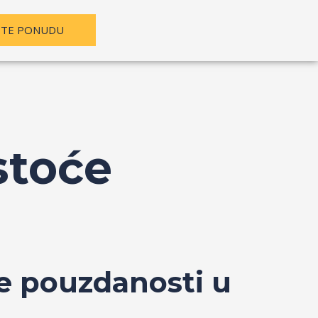
ITE PONUDU
stoće
e pouzdanosti u