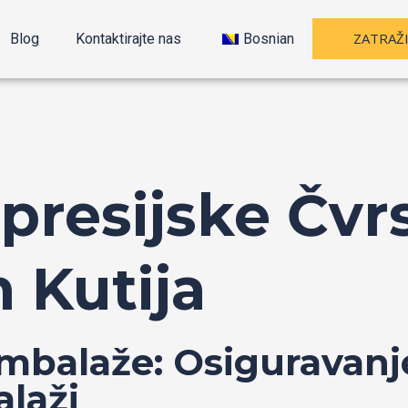
ZATRAŽ
Blog
Kontaktirajte nas
Bosnian
presijske Čvr
 Kutija
mbalaže: Osiguravanj
laži