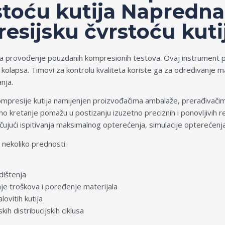
stoću kutija Napredn
esijsku čvrstoću kuti
 provođenje pouzdanih kompresionih testova. Ovaj instrument pr
 kolapsa. Timovi za kontrolu kvaliteta koriste ga za određivanje
nja.
ompresije kutija namijenjen proizvođačima ambalaže, prerađivačima 
ano kretanje pomažu u postizanju izuzetno preciznih i ponovljivih
ljučujući ispitivanja maksimalnog opterećenja, simulacije opterećen
 nekoliko prednosti:
dištenja
je troškova i poređenje materijala
ovitih kutija
h distribucijskih ciklusa