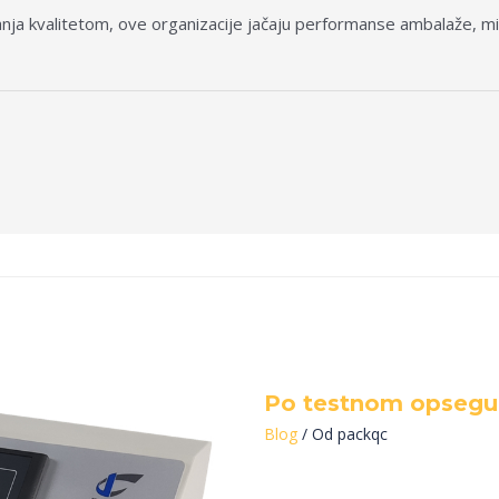
ja kvalitetom, ove organizacije jačaju performanse ambalaže, min
Po testnom opsegu
Blog
/ Od
packqc