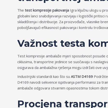
The
test kompresije pakovanja
Igra ključnu ulogu u pr
globalni lanci snabdijevanja razvijaju i logistički priti
skladištenja i distribucije. Za proizvođače, vlasnike 
poboljšavajući efikasnost pakovanja i kontrolu troškova
Važnost testa kom
Test kompresije ambalaže mjeri sposobnost posude da o
ciklusima, transportne jedinice se suočavaju s naslagi
osigurava da ambalažna rješenja mogu izdržati ove uvj
Industrijski standardi kao što su
ASTM D4169
Podržite 
D4169 navodi sekvence ispitivanja performansi za transp
ambalaže odgovara stvarnim opasnostima tokom distribu
Procjena transpo