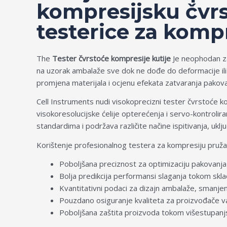
kompresijsku čvr
testerice za kompr
The
Tester čvrstoće kompresije kutije
Je neophodan za
na uzorak ambalaže sve dok ne dođe do deformacije ili
promjena materijala i ocjenu efekata zatvaranja pakova
Cell Instruments nudi visokoprecizni tester čvrstoće k
visokoresolucijske ćelije opterećenja i servo-kontrolir
standardima i podržava različite načine ispitivanja, uk
Korištenje profesionalnog testera za kompresiju pruža
Poboljšana preciznost za optimizaciju pakovanja
Bolja predikcija performansi slaganja tokom skla
Kvantitativni podaci za dizajn ambalaže, smanjen
Pouzdano osiguranje kvaliteta za proizvođače val
Poboljšana zaštita proizvoda tokom višestupanjski