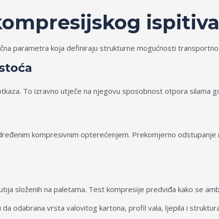
kompresijskog ispitiv
jučna parametra koja definiraju strukturne mogućnosti transportno
stoća
 otkaza. To izravno utječe na njegovu sposobnost otpora silama g
dređenim kompresivnim opterećenjem. Prekomjerno odstupanje mož
 kutija složenih na paletama. Test kompresije predviđa kako se a
a odabrana vrsta valovitog kartona, profil vala, ljepila i struktur