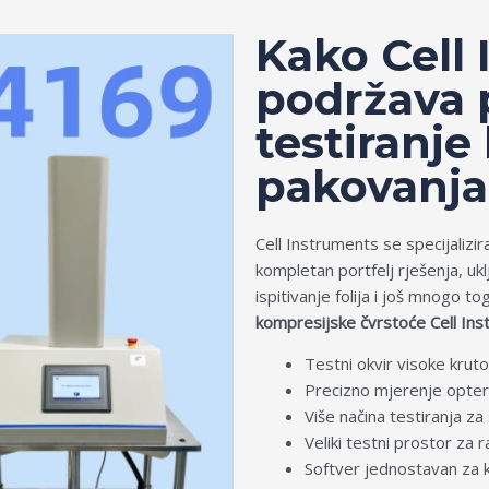
Kako Cell
podržava 
testiranje
pakovanja
Cell Instruments se specijalizir
kompletan portfelj rješenja, ukl
ispitivanje folija i još mnogo 
kompresijske čvrstoće Cell Ins
Testni okvir visoke krut
Precizno mjerenje opter
Više načina testiranja z
Veliki testni prostor za r
Softver jednostavan za ko