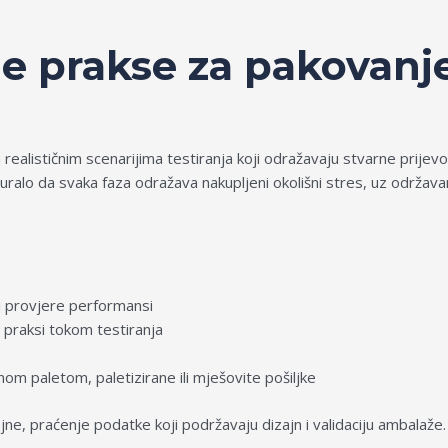
lje prakse za pakovan
 realističnim scenarijima testiranja koji odražavaju stvarne prij
ralo da svaka faza odražava nakupljeni okolišni stres, uz održav
di provjere performansi
 praksi tokom testiranja
m paletom, paletizirane ili mješovite pošiljke
ne, praćenje podatke koji podržavaju dizajn i validaciju ambalaže.