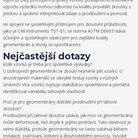
výpočtu výsledků mohou odborníci na kvalitu provádět zkoušky s
jistotou a správně interpretovat údaje o prodloužení a pevnosti.
Ve spojení se spolehlivým přístrojem pro zkoušení průtažnosti,
jako je Cell Instruments TST-01, se norma ASTM D6693 stává
účinným a spolehlivým nástrojem pro zajištění kvality
geomembrán a shody se specifikacemi.
Nejčastější dotazy
Kolik vzorků je třeba pro spolehlivé výsledky?
U izotropních geomembrán se zkouší nejméně pět vzorků. U
anizotropních materiálů se obvykle testují vzorky v různých
směrech. Více vzorků zvyšuje statistickou spolehlivost a pomáhá
identifikovat variabilitu tahových vlastností.
Proč je pro geomembrány důležité prodloužení při tahové
zkoušce?
Prodloužení při tahové zkoušce udává, jak moc se geomembrána
může deformovat, než dojde k jejímu protržení. Tato vlastnost je
velmi důležitá, protože geomembrány se často natahují během
instalace, svařování, kotvení a dlouhodobého provozu. Vysoké