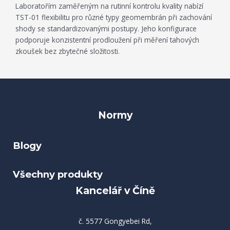
Laboratořím zaměřeným na rutinní kontrolu kvality nabízí
TST-01 flexibilitu pro různé typy geomembrán při zachování
shody se standardizovanými postupy. Jeho konfigurace
podporuje konzistentní prodloužení při měření tahových
zkoušek bez zbytečné složitosti.
Normy
Blogy
Všechny produkty
Kancelář v Číně
č. 5577 Gongyebei Rd,