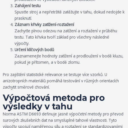
Zahájení testu
Spusťte stroj a nepřetržitě zatěžujte v tahu, dokud nedojde k
prasknutí.
Záznam křivky zatížení-roztažení
Zachyťte plnou odezvu na zatížení a roztažení v průběhu
testu. Tato křivka tvoří základ pro všechny následné
výpočty.
Určení klíčových bodů
Zaznamenejte hodnoty zatížení a prodloužení v bodě kluzu,
pokud je přítomen, a v bodě zlomu.
Pro zajištění statistické relevance se testuje více vzorků. U
anizotropních materiálů pomáhá testování v různých orientacích
zachytit směrové chování.
Výpočtová metoda pro
výsledky v tahu
Norma ASTM D6693 definuje jasné výpočetní metody pro převod
surových zkušebních dat na smysluplné tahové vlastnosti. Tyto
výpočty spojují naměřenou sílu a roztažení se standardizovanými