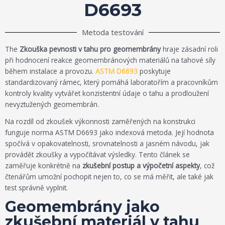
D6693
Metoda testování
The
Zkouška pevnosti v tahu pro geomembrány
hraje zásadní roli
při hodnocení reakce geomembránových materiálů na tahové síly
během instalace a provozu.
ASTM D6693
poskytuje
standardizovaný rámec, který pomáhá laboratořím a pracovníkům
kontroly kvality vytvářet konzistentní údaje o tahu a prodloužení
nevyztužených geomembrán.
Na rozdíl od zkoušek výkonnosti zaměřených na konstrukci
funguje norma ASTM D6693 jako indexová metoda. Její hodnota
spočívá v opakovatelnosti, srovnatelnosti a jasném návodu, jak
provádět zkoušky a vypočítávat výsledky. Tento článek se
zaměřuje konkrétně na
zkušební postup a výpočetní aspekty
, což
čtenářům umožní pochopit nejen to, co se má měřit, ale také jak
test správně vyplnit.
Geomembrány jako
zkušební materiál v tahu