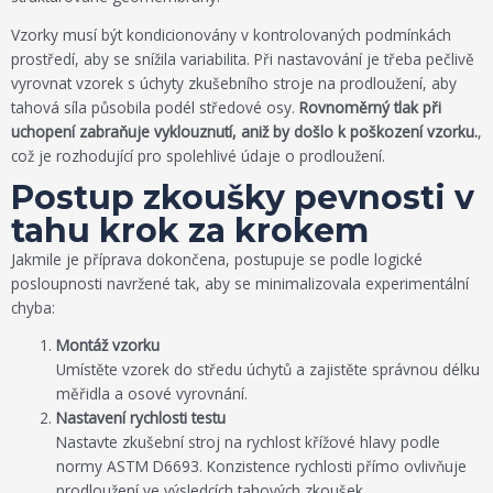
Vzorky musí být kondicionovány v kontrolovaných podmínkách
prostředí, aby se snížila variabilita. Při nastavování je třeba pečlivě
vyrovnat vzorek s úchyty zkušebního stroje na prodloužení, aby
tahová síla působila podél středové osy.
Rovnoměrný tlak při
uchopení zabraňuje vyklouznutí, aniž by došlo k poškození vzorku.
,
což je rozhodující pro spolehlivé údaje o prodloužení.
Postup zkoušky pevnosti v
tahu krok za krokem
Jakmile je příprava dokončena, postupuje se podle logické
posloupnosti navržené tak, aby se minimalizovala experimentální
chyba:
Montáž vzorku
Umístěte vzorek do středu úchytů a zajistěte správnou délku
měřidla a osové vyrovnání.
Nastavení rychlosti testu
Nastavte zkušební stroj na rychlost křížové hlavy podle
normy ASTM D6693. Konzistence rychlosti přímo ovlivňuje
prodloužení ve výsledcích tahových zkoušek.