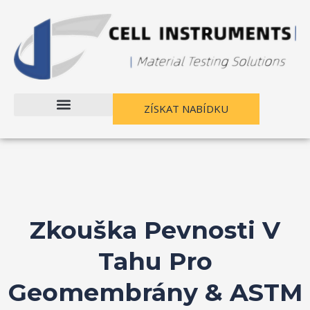
Přejít
na
obsah
ZÍSKAT NABÍDKU
Zkouška Pevnosti V
Tahu Pro
Geomembrány & ASTM