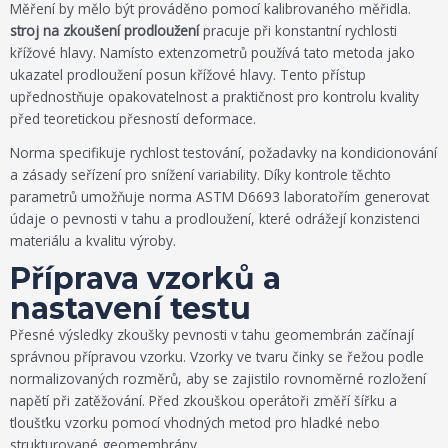
Měření by mělo být prováděno pomocí kalibrovaného měřidla.
stroj na zkoušení prodloužení
pracuje při konstantní rychlosti
křížové hlavy. Namísto extenzometrů používá tato metoda jako
ukazatel prodloužení posun křížové hlavy. Tento přístup
upřednostňuje opakovatelnost a praktičnost pro kontrolu kvality
před teoretickou přesností deformace.
Norma specifikuje rychlost testování, požadavky na kondicionování
a zásady seřízení pro snížení variability. Díky kontrole těchto
parametrů umožňuje norma ASTM D6693 laboratořím generovat
údaje o pevnosti v tahu a prodloužení, které odrážejí konzistenci
materiálu a kvalitu výroby.
Příprava vzorků a
nastavení testu
Přesné výsledky zkoušky pevnosti v tahu geomembrán začínají
správnou přípravou vzorku. Vzorky ve tvaru činky se řežou podle
normalizovaných rozměrů, aby se zajistilo rovnoměrné rozložení
napětí při zatěžování. Před zkouškou operátoři změří šířku a
tloušťku vzorku pomocí vhodných metod pro hladké nebo
strukturované geomembrány.