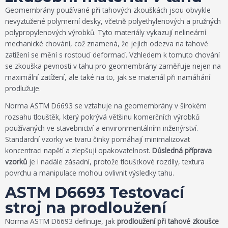
Geomembrány používané při tahových zkouškách jsou obvykle
nevyztužené polymerní desky, včetně polyethylenových a pružných
polypropylenových výrobků. Tyto materiály vykazují nelineární
mechanické chování, což znamená, že jejich odezva na tahové
zatížení se mění s rostoucí deformací. Vzhledem k tomuto chování
se zkouška pevnosti v tahu pro geomembrány zaměřuje nejen na
maximální zatížení, ale také na to, jak se materiál při namáhání
prodlužuje.
Norma ASTM D6693 se vztahuje na geomembrány v širokém
rozsahu tlouštěk, který pokrývá většinu komerčních výrobků
používaných ve stavebnictví a environmentálním inženýrství.
Standardní vzorky ve tvaru činky pomáhají minimalizovat
koncentraci napětí a zlepšují opakovatelnost.
Důsledná příprava
vzorků
je i nadále zásadní, protože tloušťkové rozdíly, textura
povrchu a manipulace mohou ovlivnit výsledky tahu.
ASTM D6693 Testovací
stroj na prodloužení
Norma ASTM D6693 definuje, jak
prodloužení při tahové zkoušce