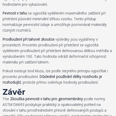
hodnotami pro vykazování.
Pevnost v tahu
se vypočítá vydělením maximálního zatížení při
přetržení původní minimální šířkou vzorku. Tento přístup
normalizuje pevnostní údaje a umožňuje porovnávat materiály
různých rozměrů.
Prodloužení při tahové zkoušce
výsledky jsou vyjádřeny v
procentech. Procento prodloužení při přetržení se vypočítá
vydělením prodloužení při přetržení definovanou délkou měřidla a
vynásobením 100. Tato hodnota odráží deformační schopnost
materiálu při zatížení tahem.
Pokud existuje bod kluzu, lze podle stejného principu vypočítat i
procento prodloužení.
Důsledné používání délky rozchodu je
rozhodující
, protože přímo ovlivňuje hodnoty prodloužení.
Závěr
The
Zkouška pevnosti v tahu pro geomembrány
podle normy
ASTM D6693 poskytuje praktický a opakovatelný pohled na
chování v tahu prostřednictvím přesně definovaných postupů a
výpočtů. Díky pochopení přípravy vzorků, postupnému testování a