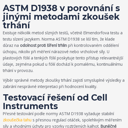
ASTM D1938 v porovnání s
jinými metodami zkoušek
trhání
Existuje několik metod slzných testů, včetně Elmendorfova testu a
testu slzení jazykem. Norma ASTM D1938 se liší tím, že klade
důraz na
odolnost proti šíření trhlin
při kontrolovaném oddělení
úchopu, nikoliv při měření nárazové nebo vrcholové síly. U
plastových fólií a tenkých fólií poskytuje tento přístup relevantnější
údaje, zejména pokud u fólií dochází k pomalému, kontinuálnímu
trhání v provozu.
Výběr správné metody zkoušky trhání zajistí smysluplné výsledky a
zabrání nesprávné interpretaci při hodnocení kvality.
Testovací řešení od Cell
Instruments
Přesné testování podle normy ASTM D1938 vyžaduje stabilní
zkoušečka tahu
s přesnou regulací otáček, spolehlivým měřením
síly a vhodnými úchyty pro vzorky roztržených kalhot.
Buněčné