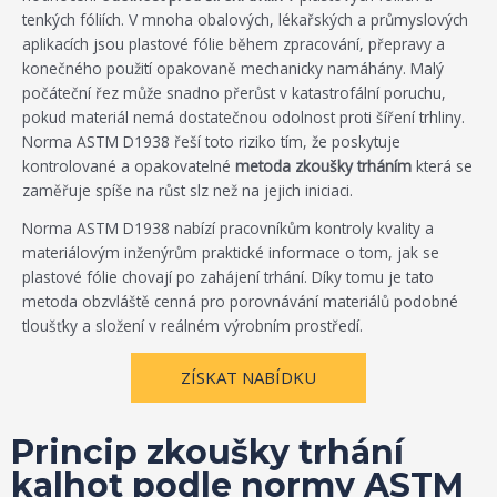
tenkých fóliích. V mnoha obalových, lékařských a průmyslových
aplikacích jsou plastové fólie během zpracování, přepravy a
konečného použití opakovaně mechanicky namáhány. Malý
počáteční řez může snadno přerůst v katastrofální poruchu,
pokud materiál nemá dostatečnou odolnost proti šíření trhliny.
Norma ASTM D1938 řeší toto riziko tím, že poskytuje
kontrolované a opakovatelné
metoda zkoušky trháním
která se
zaměřuje spíše na růst slz než na jejich iniciaci.
Norma ASTM D1938 nabízí pracovníkům kontroly kvality a
materiálovým inženýrům praktické informace o tom, jak se
plastové fólie chovají po zahájení trhání. Díky tomu je tato
metoda obzvláště cenná pro porovnávání materiálů podobné
tloušťky a složení v reálném výrobním prostředí.
ZÍSKAT NABÍDKU
Princip zkoušky trhání
kalhot podle normy ASTM