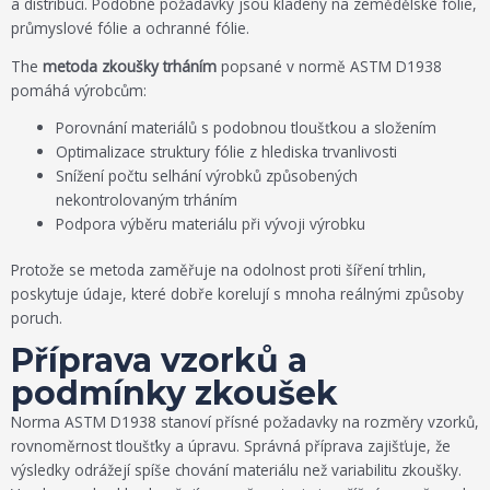
a distribuci. Podobné požadavky jsou kladeny na zemědělské fólie,
průmyslové fólie a ochranné fólie.
The
metoda zkoušky trháním
popsané v normě ASTM D1938
pomáhá výrobcům:
Porovnání materiálů s podobnou tloušťkou a složením
Optimalizace struktury fólie z hlediska trvanlivosti
Snížení počtu selhání výrobků způsobených
nekontrolovaným trháním
Podpora výběru materiálu při vývoji výrobku
Protože se metoda zaměřuje na odolnost proti šíření trhlin,
poskytuje údaje, které dobře korelují s mnoha reálnými způsoby
poruch.
Příprava vzorků a
podmínky zkoušek
Norma ASTM D1938 stanoví přísné požadavky na rozměry vzorků,
rovnoměrnost tloušťky a úpravu. Správná příprava zajišťuje, že
výsledky odrážejí spíše chování materiálu než variabilitu zkoušky.