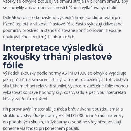
Vzorky se obvykle zkoušejí ve směru stroje i v příčném směru, aby
se zachytily anizotropní vlastnosti běžné u vytlačovaných fólií.
Důležitou roli pro konzistenci výsledků hraje kondicionování při
řízené teplotě a vlhkosti. Plastové fólie často vykazují citlivost na
podmínky prostředí a standardizované kondicionování zlepšuje
opakovatelnost v různých laboratořích.
Interpretace výsledků
zkoušky trhání plastové
fólie
Výsledek zkoušky podle normy ASTM D1938 se obvykle vyjadřuje
jako průměrná síla šíření trhliny. U méně roztažitelných fólií zůstává
síla během trhání relativně stabilní. Vysoce roztažitelné fólie mohou
vykazovat kolísavé hodnoty síly, což vyžaduje pečlivou interpretaci
křivky zatížení-roztažení.
Při porovnávání materiálů je třeba brát v úvahu tloušťku, směr a
strukturu vrstvy. Údaje normy ASTM D1938 účinně řadí materiály
do podobných skupin, i když samy o sobě ne vždy předpovídají
konečné vlastnosti při konečném použití.