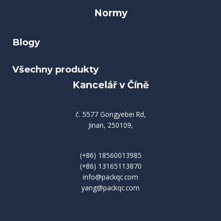
Normy
Blogy
Všechny produkty
Kancelář v Číně
č. 5577 Gongyebei Rd,
Jinan, 250109,
(+86) 18560013985
(+86) 13165113870
info@packqc.com
yang@packqc.com