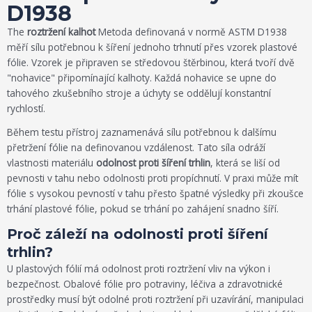
D1938
The
roztržení kalhot
Metoda definovaná v normě ASTM D1938
měří sílu potřebnou k šíření jednoho trhnutí přes vzorek plastové
fólie. Vzorek je připraven se středovou štěrbinou, která tvoří dvě
"nohavice" připomínající kalhoty. Každá nohavice se upne do
tahového zkušebního stroje a úchyty se oddělují konstantní
rychlostí.
Během testu přístroj zaznamenává sílu potřebnou k dalšímu
přetržení fólie na definovanou vzdálenost. Tato síla odráží
vlastnosti materiálu
odolnost proti šíření trhlin
, která se liší od
pevnosti v tahu nebo odolnosti proti propíchnutí. V praxi může mít
fólie s vysokou pevností v tahu přesto špatné výsledky při zkoušce
trhání plastové fólie, pokud se trhání po zahájení snadno šíří.
Proč záleží na odolnosti proti šíření
trhlin?
U plastových fólií má odolnost proti roztržení vliv na výkon i
bezpečnost. Obalové fólie pro potraviny, léčiva a zdravotnické
prostředky musí být odolné proti roztržení při uzavírání, manipulaci