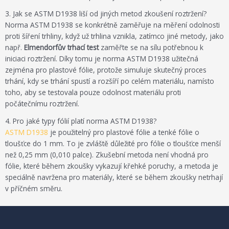
3. Jak se ASTM D1938 liší od jiných metod zkoušení roztržení?
Norma ASTM D1938 se konkrétně zaměřuje na měření odolnosti
proti šíření trhliny, když už trhlina vznikla, zatímco jiné metody, jako
např.
Elmendorfův trhací test
zaměřte se na sílu potřebnou k
iniciaci roztržení. Díky tomu je norma ASTM D1938 užitečná
zejména pro plastové fólie, protože simuluje skutečný proces
trhání, kdy se trhání spustí a rozšíří po celém materiálu, namísto
toho, aby se testovala pouze odolnost materiálu proti
počátečnímu roztržení.
4. Pro jaké typy fólií platí norma ASTM D1938?
ASTM D1938
je použitelný pro plastové fólie a tenké fólie o
tloušťce do 1 mm. To je zvláště důležité pro fólie o tloušťce menší
než 0,25 mm (0,010 palce). Zkušební metoda není vhodná pro
fólie, které během zkoušky vykazují křehké poruchy, a metoda je
speciálně navržena pro materiály, které se během zkoušky netrhají
v příčném směru.