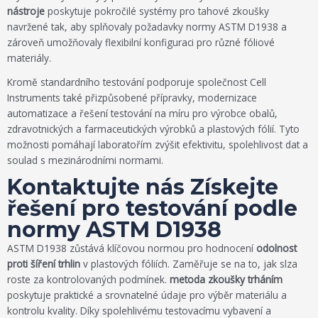
nástroje
poskytuje pokročilé systémy pro tahové zkoušky
navržené tak, aby splňovaly požadavky normy ASTM D1938 a
zároveň umožňovaly flexibilní konfiguraci pro různé fóliové
materiály.
Kromě standardního testování podporuje společnost Cell
Instruments také přizpůsobené přípravky, modernizace
automatizace a řešení testování na míru pro výrobce obalů,
zdravotnických a farmaceutických výrobků a plastových fólií. Tyto
možnosti pomáhají laboratořím zvýšit efektivitu, spolehlivost dat a
soulad s mezinárodními normami.
Kontaktujte nás Získejte
řešení pro testování podle
normy ASTM D1938
ASTM D1938 zůstává klíčovou normou pro hodnocení
odolnost
proti šíření trhlin
v plastových fóliích. Zaměřuje se na to, jak slza
roste za kontrolovaných podmínek.
metoda zkoušky trháním
poskytuje praktické a srovnatelné údaje pro výběr materiálu a
kontrolu kvality. Díky spolehlivému testovacímu vybavení a