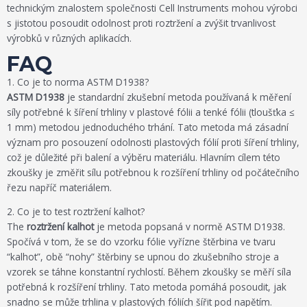
technickým znalostem společnosti Cell Instruments mohou výrobci
s jistotou posoudit odolnost proti roztržení a zvýšit trvanlivost
výrobků v různých aplikacích.
FAQ
1. Co je to norma ASTM D1938?
ASTM D1938
je standardní zkušební metoda používaná k měření
síly potřebné k šíření trhliny v plastové fólii a tenké fólii (tloušťka ≤
1 mm) metodou jednoduchého trhání. Tato metoda má zásadní
význam pro posouzení odolnosti plastových fólií proti šíření trhliny,
což je důležité při balení a výběru materiálu. Hlavním cílem této
zkoušky je změřit sílu potřebnou k rozšíření trhliny od počátečního
řezu napříč materiálem.
2. Co je to test roztržení kalhot?
The
roztržení kalhot
je metoda popsaná v normě ASTM D1938.
Spočívá v tom, že se do vzorku fólie vyřízne štěrbina ve tvaru
“kalhot”, obě “nohy” štěrbiny se upnou do zkušebního stroje a
vzorek se táhne konstantní rychlostí. Během zkoušky se měří síla
potřebná k rozšíření trhliny. Tato metoda pomáhá posoudit, jak
snadno se může trhlina v plastových fóliích šířit pod napětím.