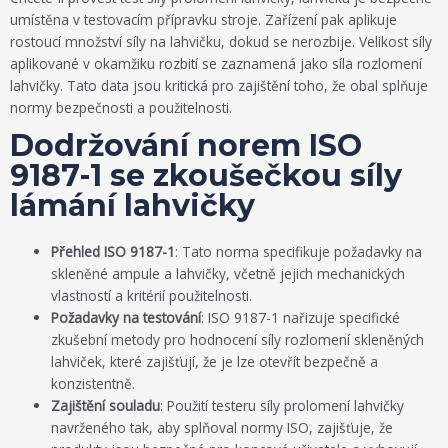
umístěna v testovacím přípravku stroje. Zařízení pak aplikuje
rostoucí množství síly na lahvičku, dokud se nerozbije. Velikost síly
aplikované v okamžiku rozbití se zaznamená jako síla rozlomení
lahvičky. Tato data jsou kritická pro zajištění toho, že obal splňuje
normy bezpečnosti a použitelnosti.
Dodržování norem ISO
9187-1 se zkoušečkou síly
lámání lahvičky
Přehled ISO 9187-1
: Tato norma specifikuje požadavky na
skleněné ampule a lahvičky, včetně jejich mechanických
vlastností a kritérií použitelnosti.
Požadavky na testování
: ISO 9187-1 nařizuje specifické
zkušební metody pro hodnocení síly rozlomení skleněných
lahviček, které zajišťují, že je lze otevřít bezpečně a
konzistentně.
Zajištění souladu
: Použití testeru síly prolomení lahvičky
navrženého tak, aby splňoval normy ISO, zajišťuje, že