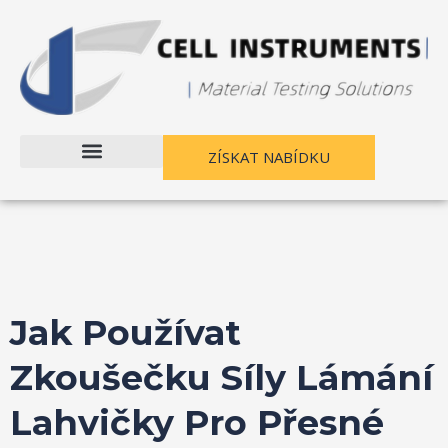
Přejít
Navigace
na
příspěvku
obsah
ZÍSKAT NABÍDKU
Jak Používat
Zkoušečku Síly Lámání
Lahvičky Pro Přesné