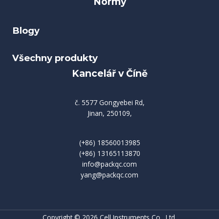
Normy
Blogy
Všechny produkty
Kancelář v Číně
č. 5577 Gongyebei Rd,
Jinan, 250109,
(+86) 18560013985
(+86) 13165113870
info@packqc.com
yang@packqc.com
Copyright © 2026 Cell Instruments Co., Ltd.