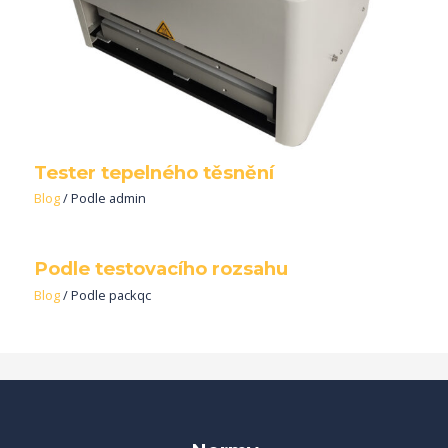
Tester tepelného těsnění
Blog
/ Podle
admin
Podle testovacího rozsahu
Blog
/ Podle
packqc