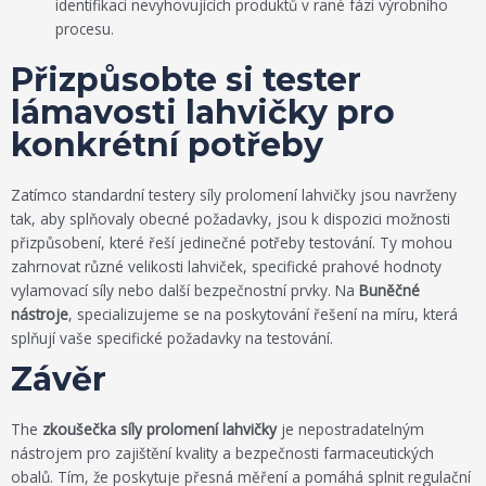
identifikaci nevyhovujících produktů v rané fázi výrobního
procesu.
Přizpůsobte si tester
lámavosti lahvičky pro
konkrétní potřeby
Zatímco standardní testery síly prolomení lahvičky jsou navrženy
tak, aby splňovaly obecné požadavky, jsou k dispozici možnosti
přizpůsobení, které řeší jedinečné potřeby testování. Ty mohou
zahrnovat různé velikosti lahviček, specifické prahové hodnoty
vylamovací síly nebo další bezpečnostní prvky. Na
Buněčné
nástroje
, specializujeme se na poskytování řešení na míru, která
splňují vaše specifické požadavky na testování.
Závěr
The
zkoušečka síly prolomení lahvičky
je nepostradatelným
nástrojem pro zajištění kvality a bezpečnosti farmaceutických
obalů. Tím, že poskytuje přesná měření a pomáhá splnit regulační