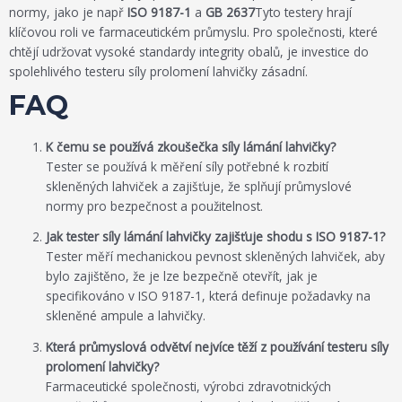
normy, jako je např
ISO 9187-1
a
GB 2637
Tyto testery hrají
klíčovou roli ve farmaceutickém průmyslu. Pro společnosti, které
chtějí udržovat vysoké standardy integrity obalů, je investice do
spolehlivého testeru síly prolomení lahvičky zásadní.
FAQ
K čemu se používá zkoušečka síly lámání lahvičky?
Tester se používá k měření síly potřebné k rozbití
skleněných lahviček a zajišťuje, že splňují průmyslové
normy pro bezpečnost a použitelnost.
Jak tester síly lámání lahvičky zajišťuje shodu s ISO 9187-1?
Tester měří mechanickou pevnost skleněných lahviček, aby
bylo zajištěno, že je lze bezpečně otevřít, jak je
specifikováno v ISO 9187-1, která definuje požadavky na
skleněné ampule a lahvičky.
Která průmyslová odvětví nejvíce těží z používání testeru síly
prolomení lahvičky?
Farmaceutické společnosti, výrobci zdravotnických