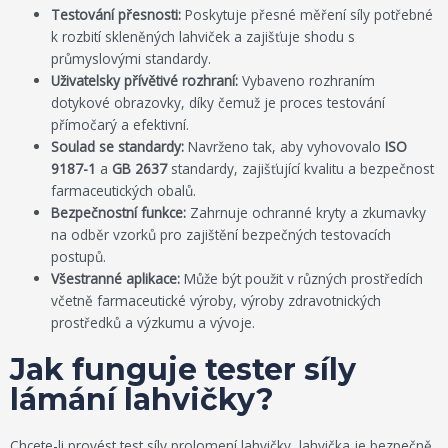
Testování přesnosti:
Poskytuje přesné měření síly potřebné
k rozbití skleněných lahviček a zajišťuje shodu s
průmyslovými standardy.
Uživatelsky přívětivé rozhraní:
Vybaveno rozhraním
dotykové obrazovky, díky čemuž je proces testování
přímočarý a efektivní.
Soulad se standardy:
Navrženo tak, aby vyhovovalo
ISO
9187-1
a
GB 2637
standardy, zajišťující kvalitu a bezpečnost
farmaceutických obalů.
Bezpečnostní funkce:
Zahrnuje ochranné kryty a zkumavky
na odběr vzorků pro zajištění bezpečných testovacích
postupů.
Všestranné aplikace:
Může být použit v různých prostředích
včetně farmaceutické výroby, výroby zdravotnických
prostředků a výzkumu a vývoje.
Jak funguje tester síly
lámání lahvičky?
Chcete-li provést test síly prolomení lahvičky, lahvička je bezpečně