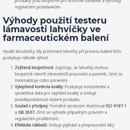
produkty jsou bezpečné pro koncové uživatele a vyhovují
regulačním požadavkům.
Výhody použití testeru
lámavosti lahvičky ve
farmaceutickém balení
Využití zkoušečky síly prolomení lahvičky při procesu balení léčiv
poskytuje několik výhod:
Zvýšená bezpečnost
: Zajišťuje, že lahvičky mohou
bezpečně otevřít zdravotničtí pracovníci a pacienti, čímž se
minimalizuje riziko poranění.
Vylepšená kontrola kvality
: Poskytuje konzistentní a
spolehlivá data pro zajištění kvality a snižuje
pravděpodobnost stažení produktu.
Soulad s předpisy
: Pomáhá výrobcům dodržovat
ISO 9187-1
a
GB 2637
, čímž se vyhnete případným právním a
regulačním problémům.
Efektivita nákladů
: Snižuje plýtvání a přepracování díky