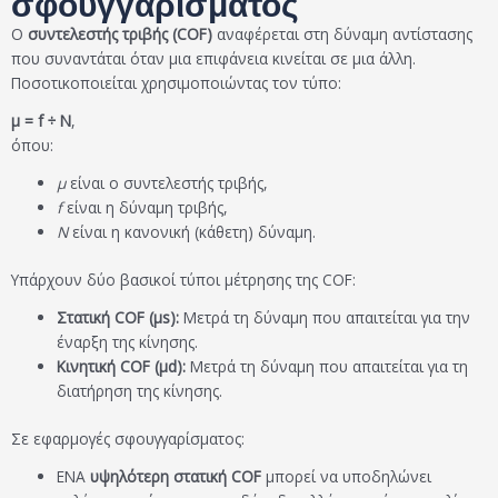
σφουγγαρίσματος
Ο
συντελεστής τριβής (COF)
αναφέρεται στη δύναμη αντίστασης
που συναντάται όταν μια επιφάνεια κινείται σε μια άλλη.
Ποσοτικοποιείται χρησιμοποιώντας τον τύπο:
μ = f ÷ N
,
όπου:
μ
είναι ο συντελεστής τριβής,
f
είναι η δύναμη τριβής,
N
είναι η κανονική (κάθετη) δύναμη.
Υπάρχουν δύο βασικοί τύποι μέτρησης της COF:
Στατική COF (μs):
Μετρά τη δύναμη που απαιτείται για την
έναρξη της κίνησης.
Κινητική COF (μd):
Μετρά τη δύναμη που απαιτείται για τη
διατήρηση της κίνησης.
Σε εφαρμογές σφουγγαρίσματος:
ΕΝΑ
υψηλότερη στατική COF
μπορεί να υποδηλώνει