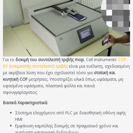
Για το
δοκιμή του συντελεστή τριβής mop
, Cell Instruments’
COF-
01 Δοκιμαστής συντελεστή τριβής
είναι μια ευέλικτη, σχεδιασμένη
με ακρίβεια λύση που έχει σχεδιαστεί τόσο για
στατική και
κινητική COF
μετρήσεις. Υποστηρίζει υλικά όπως υφάσματα, μη
υφασμένα υφάσματα, πλαστικά φύλλα και πανιά
σφουγγαρίσματος.
Βασικά Χαρακτηριστικά:
Σύστημα ελεγχόμενο από PLC με διαισθητική οθόνη αφής
HMI
Εμφάνιση καμπύλης δοκιμής σε πραγματικό χρόνο και
αυτόματη καταγραφή δεδομένων