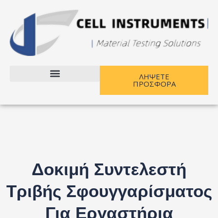
Μετάβαση
στο
περιεχόμενο
ΛΗΨΕΤΕ
ΠΡΟΣΦΟΡΑ
Επικοινωνήστε μαζί μας
Δοκιμή Συντελεστή
Τριβής Σφουγγαρίσματος
Για Εργαστήρια