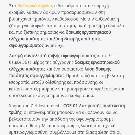
Στο
Κυτταρικά όργανα
, ειδικευόμαστε στην παροχή
ακριβών λύσεων δοκιμών προσαρμοσμένων στη
βιομηχανία προϊόντων καθαρισμού. Με την αυξανόμενη
ζήτηση για ασφάλεια και ποιότητα, αυτή η δοκιμή είναι όλο
και πιο ζωτικής σημασίας για
δοκιμές εργαστηριακού
ελέγχου ποιότητας
και
λύση δοκιμής ποιότητας
σφουγγαρίσματος
ανάπτυξη.
Δοκιμή συντελεστή τριβής σφουγγαρίσματος
αποτελεί
θεμελιώδες μέρος της σύγχρονης
δοκιμές εργαστηριακού
ελέγχου ποιότητας
και ένα ουσιαστικό
λύση δοκιμής
ποιότητας σφουγγαρίσματος
. Προσδιορίζοντας τη βέλτιστη
ισορροπία μεταξύ ολίσθησης και πρόσφυσης, οι
κατασκευαστές μπορούν να προσφέρουν ασφαλέστερα και
αποτελεσματικότερα προϊόντα καθαρισμού.
Χρήση του Cell Instruments’
COF-01 Δοκιμαστής συντελεστή
τριβής
, οι επαγγελματίες μπορούν να αξιολογούν και να
βελτιστοποιούν την απόδοση της σφουγγαρίστρας με
αυτοπεποίθηση. Με προσαρμόσιμες λύσεις και τεχνική
εμπειρογνωμοσύνη, συμβάλλουμε στη διασφάλιση ότι οι