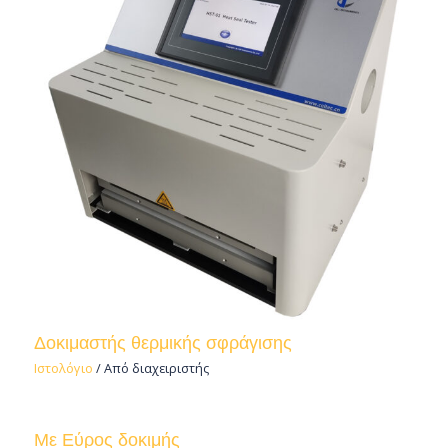
Δοκιμαστής θερμικής σφράγισης
Ιστολόγιο
/ Από
διαχειριστής
Με Εύρος δοκιμής