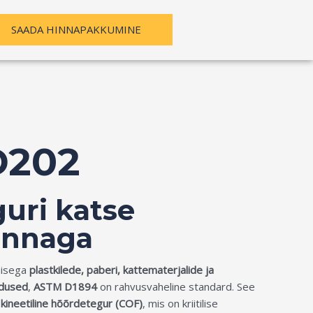
SAADA HINNAPAKKUMINE
D202
uri katse
innaga
misega
plastkilede, paberi, kattematerjalide ja
adused
,
ASTM D1894
on rahvusvaheline standard. See
a kineetiline hõõrdetegur (COF)
, mis on kriitilise