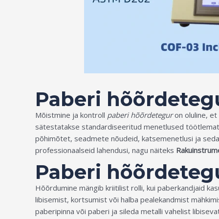
Paberi hõõrdeteg
Mõistmine ja kontroll
paberi hõõrdetegur
on oluline, e
sätestatakse standardiseeritud menetlused töötlemata
põhimõtet, seadmete nõudeid, katsemenetlusi ja seda
professionaalseid lahendusi, nagu näiteks
Rakuinstrum
Paberi hõõrdeteg
Hõõrdumine mängib kriitilist rolli, kui paberkandjaid ka
libisemist, kortsumist või halba pealekandmist mähkimi
paberipinna või paberi ja sileda metalli vahelist libisev