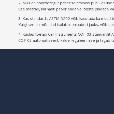
2. Miks on hõõrdetegur paberisolatsiooni puhul oluline?
See määrab, kui hästi paber enda või teiste pindade vas
3. Kas standardit ASTM D202 võib kasutada ka muud tü
Kuigi see on mõeldud isolatsioonipaberi jaoks, võib sed
4. Kuidas toetab Cell Instruments COF-03 standardit
COF-03 automatiseerib kalde reguleerimise ja tagab