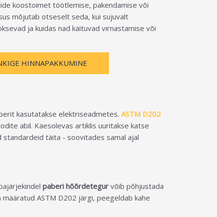
alide koostoimet töötlemise, pakendamise või
us mõjutab otseselt seda, kui sujuvalt
oksevad ja kuidas nad käituvad virnastamise või
NKIGE HINNAPAKKUMINE
paberit kasutatakse elektriseadmetes.
ASTM D202
te abil. Käesolevas artiklis uuritakse katse
d standardeid täita - soovitades samal ajal
ebajärjekindel
paberi hõõrdetegur
võib põhjustada
 määratud ASTM D202 järgi, peegeldab kahe