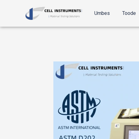
Mine
sisu
Umbes
Toode
juurde