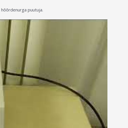
 hõõrdenurga puutuja.