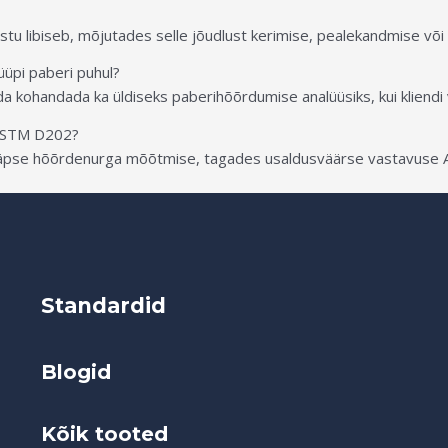
tu libiseb, mõjutades selle jõudlust kerimise, pealekandmise või 
üpi paberi puhul?
a kohandada ka üldiseks paberihõõrdumise analüüsiks, kui kliendi 
 ASTM D202?
 täpse hõõrdenurga mõõtmise, tagades usaldusväärse vastavuse 
Standardid
Blogid
Kõik tooted