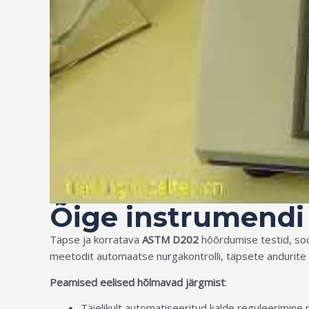
Õige instrumendi 
Täpse ja korratava
ASTM D202
hõõrdumise testid, s
meetodit automaatse nurgakontrolli, täpsete andurite ja
Peamised eelised hõlmavad järgmist
:
Täielikult automatiseeritud kalde reguleerimin