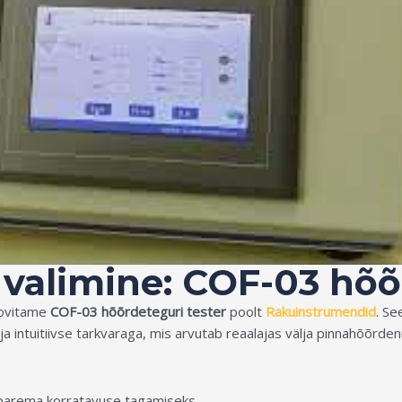
valimine: COF-03 hõõ
oovitame
COF-03 hõõrdeteguri tester
poolt
Rakuinstrumendid
. Se
 intuitiivse tarkvaraga, mis arvutab reaalajas välja pinnahõõrdenu
e parema korratavuse tagamiseks