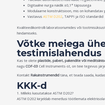
Digitaalne nurga näidik ±0,1° täpsusega
Modulaarne konstruktsioon, mis on kohandatav pab
Vastavus
ASTM D202
, TAPPI ja ISO standardid
Kvaliteedikontrolli laboratooriumides või tootmisüksus
hindamiseks.
Võtke meiega üh
testimislahendus
Kas te olete
plastide, paberi, pakendite või meditsii
nagu
COF-03
Cell Instruments-st, on teie tegevus jär
Kontakt
Rakuinstrumendid
täna, et teada saada, kuidas
KKK-d
1. Milleks kasutatakse ASTM D202?
ASTM D202 kirjeldab menetlusi töötlemata elektriisol