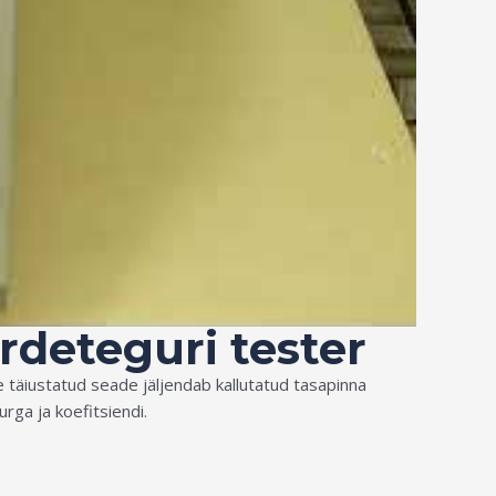
rdeteguri tester
e täiustatud seade jäljendab kallutatud tasapinna
rga ja koefitsiendi.