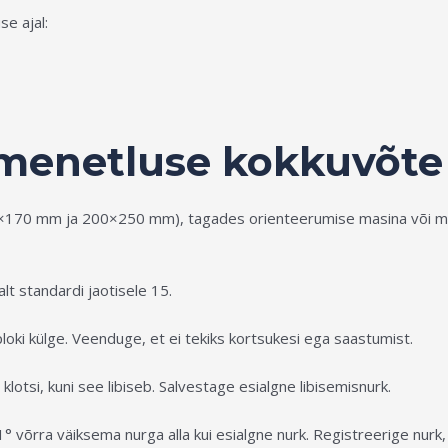
e ajal:
menetluse kokkuvõte
×170 mm ja 200×250 mm), tagades orienteerumise masina või masina
t standardi jaotisele 15.
gploki külge. Veenduge, et ei tekiks kortsukesi ega saastumist.
klotsi, kuni see libiseb. Salvestage esialgne libisemisnurk.
 võrra väiksema nurga alla kui esialgne nurk. Registreerige nurk, 