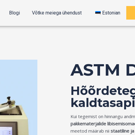
Blogi
Võtke meiega ühendust
Estonian
ASTM 
Hõõrdeteg
kaldtasap
Kui tegemist on hinnangu and
pakkematerjalide libisemisom
meetod määrab nii
staatiline j