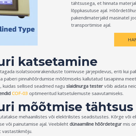
tähtsusega, et hinnata materj
lõppkasutuse ajal. Hõõrdetõhus
pakendimaterjalid masinatel jo
transportimise ajal.
HA
uri katsetamine
t tagada isolatsioonirakenduste toimivuse järjepidevus, eriti kui 
 paberi pinnahõõrdumise mõõtmiseks kallutatud tasapinna meetodi
, kuidas sellised seadmed nagu
slaidinurga tester
võib aidata nei
endid
COF-03
optimeeritud katsetulemuste saavutamiseks.
uri mõõtmise tähtsus
sutatakse mehaanilistes või elektrilistes seadistustes. Kõrge või 
se või painutamise ajal. Veebileht
dünaamiline hõõrdetegur
mis on
at vastastikmõju.