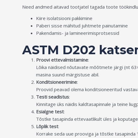
Need andmed aitavad tootjatel tagada toote töökindlus
Kiire isolatsiooni pakkimine
Paberi sisse mähitud juhtmete painutamine
Pakendamis- ja lamineerimisprotsessid
ASTM D202 katse
Proovi ettevalmistamine
:
Lõika näidised nõutavate mõõtmete järgi (nt 63
masina suund märgistuse abil.
Konditsioneerimine
:
Proovid peavad olema konditsioneeritud vastaval
Testi seadistus
:
Kinnitage üks näidis kaldtasapinnale ja teine liu
Esialgne test
:
Tõstke tasapinda ettevaatlikult üles ja koputage 
Lõplik test
:
Korrake seda uue prooviga ja tõstke tasapinda 1°