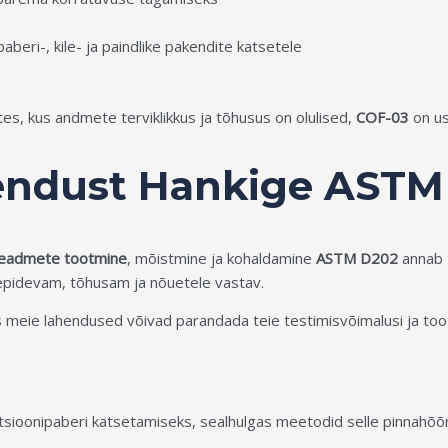
eri-, kile- ja paindlike pakendite katsetele
tes, kus andmete terviklikkus ja tõhusus on olulised,
COF-03
on us
endust Hankige ASTM
niseadmete tootmine
, mõistmine ja kohaldamine
ASTM D202
annab t
jepidevam, tõhusam ja nõuetele vastav.
 meie lahendused võivad parandada teie testimisvõimalusi ja toot
atsioonipaberi katsetamiseks, sealhulgas meetodid selle pinnah