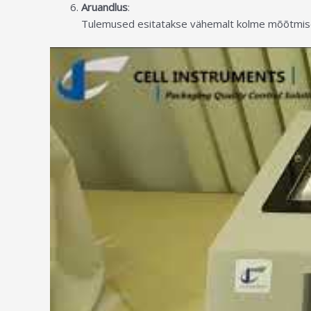
Aruandlus
:
Tulemused esitatakse vähemalt kolme mõõtmise 