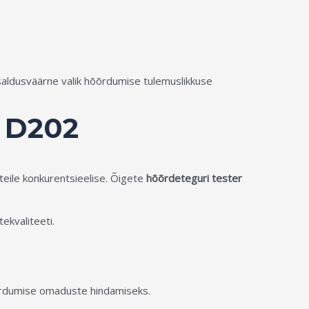
aldusväärne valik hõõrdumise tulemuslikkuse
 D202
eile konkurentsieelise. Õigete
hõõrdeteguri tester
ekvaliteeti.
õõrdumise omaduste hindamiseks.