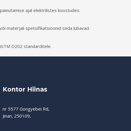
painutamise ajal elektrilistes koostudes.
või materjali spetsifikatsioonid seda lubavad.
ASTM D202 standarditele.
Kontor Hiinas
nr 5577 Gongyebei Rd,
Jinan, 250109,