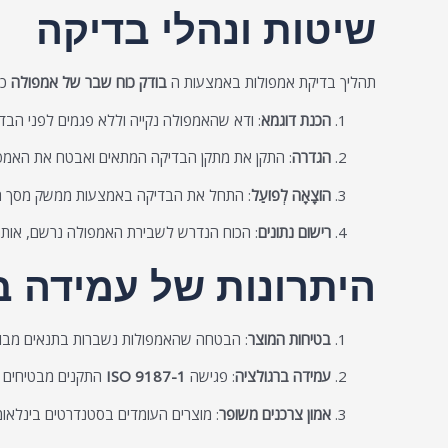
שיטות ונהלי בדיקה
תהליך בדיקת אמפולות באמצעות ה
בודק כוח שבר של אמפולה
כו
הכנת דוגמא
: ודא שהאמפולה נקייה וללא פגמים לפני הבדי
הגדרה
: התקן את מתקן הבדיקה המתאים ואבטח את האמפ
הוֹצָאָה לְפוֹעַל
: התחל את הבדיקה באמצעות ממשק מסך המ
רישום נתונים
: הכוח הנדרש לשבירת האמפולה נרשם, אותה נ
היתרונות של עמידה בתקן 87-1
בטיחות המוצר
: הבטחה שהאמפולות נשברות בתנאים מבוקר
עמידה ברגולציה
: פגישה
ISO 9187-1
התקנים מבטיחים ש
אמון צרכנים משופר
: מוצרים העומדים בסטנדרטים בינלאומי