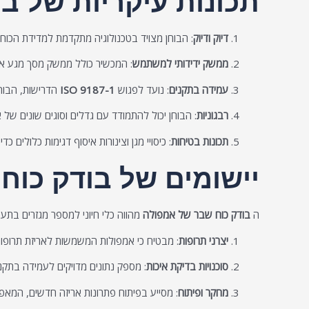
תכונות עיקריות של ב
דיוק ודיוק
: הבוחן מצויד בטכנולוגיה מתקדמת למדידת הכוח
ממשק ידידותי למשתמש
: המכשיר כולל ממשק מסך מגע אינ
עמידה בתקנים
: נועד לפגוש
ISO 9187-1
הדרישות, הבוחן
רבגוניות
: הבוחן יכול להתמודד עם גדלים וסוגים שונים של
תכונות בטיחות
: כיסויי מגן וצינורות איסוף דגימות כלולים כ
יישומים של בודק כוח
ה
בודק כוח שבר של אמפולה
מהווה כלי חיוני למספר מגזרים בתעש
יצרני תרופות
: מבטיח כי אמפולות המשמשות לאריזת תרופות 
סוכנויות בדיקת איכות
: מספק נתונים מדויקים לעמידה בתקני
מחקר ופיתוח
: מסייע בפיתוח פתרונות אריזה חדשים, המאפ