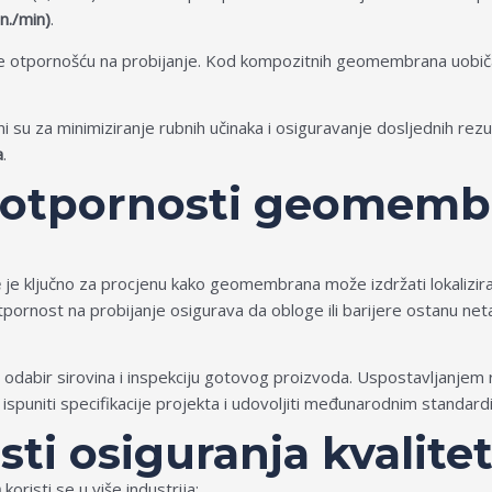
n./min)
.
 otpornošću na probijanje. Kod kompozitnih geomembrana uobiča
i su za minimiziranje rubnih učinaka i osiguravanje dosljednih rez
a
.
ja otpornosti geomemb
e
je ključno za procjenu kako geomembrana može izdržati lokalizi
 otpornost na probijanje osigurava da obloge ili barijere ostanu ne
 odabir sirovina i inspekciju gotovog proizvoda. Uspostavljanje
spuniti specifikacije projekta i udovoljiti međunarodnim standardim
ti osiguranja kvalite
a
koristi se u više industrija: