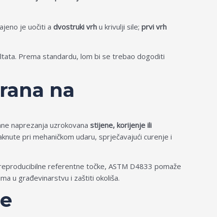
jeno je uočiti a
dvostruki vrh
u krivulji sile;
prvi vrh
ultata. Prema standardu, lom bi se trebao dogoditi
rana na
rane naprezanja uzrokovana
stijene, korijenje ili
taknute pri mehaničkom udaru, sprječavajući curenje i
m reproducibilne referentne točke, ASTM D4833 pomaže
a u građevinarstvu i zaštiti okoliša.
te