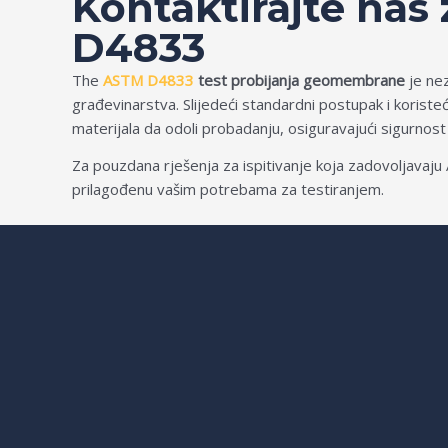
Kontaktirajte nas
D4833
The
ASTM D4833
test probijanja geomembrane
je nez
građevinarstva. Slijedeći standardni postupak i koriste
materijala da odoli probadanju, osiguravajući sigurnos
Za pouzdana rješenja za ispitivanje koja zadovoljava
prilagođenu vašim potrebama za testiranjem.