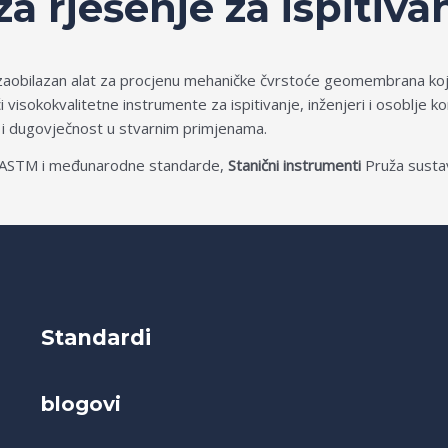
 za rješenje za ispiti
aobilazan alat za procjenu mehaničke čvrstoće geomembrana koje 
ći visokokvalitetne instrumente za ispitivanje, inženjeri i osoblje
t i dugovječnost u stvarnim primjenama.
ju ASTM i međunarodne standarde,
Stanični instrumenti
Pruža sustav
Standardi
blogovi