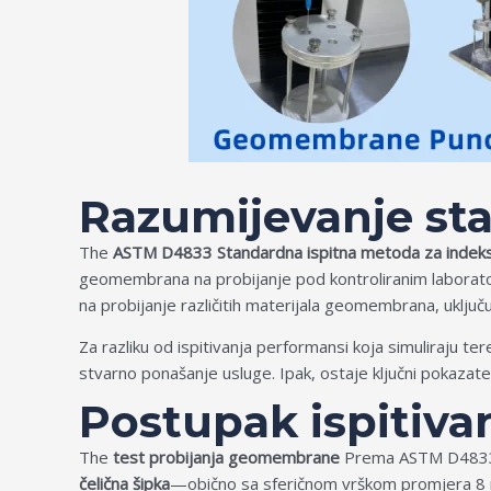
Razumijevanje s
The
ASTM D4833 Standardna ispitna metoda za indeks
geomembrana na probijanje pod kontroliranim laborato
na probijanje različitih materijala geomembrana, uključujuć
Za razliku od ispitivanja performansi koja simuliraju 
stvarno ponašanje usluge. Ipak, ostaje ključni pokazatel
Postupak ispitiv
The
test probijanja geomembrane
Prema ASTM D4833 uk
čelična šipka
—obično sa sferičnom vrškom promjera 8