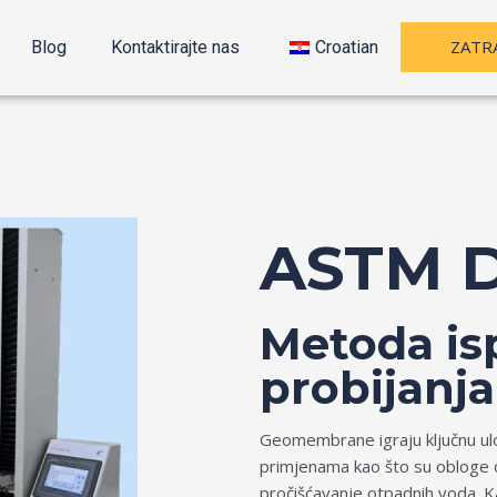
ZATR
Blog
Kontaktirajte nas
Croatian
ASTM 
Metoda isp
probijan
Geomembrane igraju ključnu ulog
primjenama kao što su obloge o
pročišćavanje otpadnih voda. 