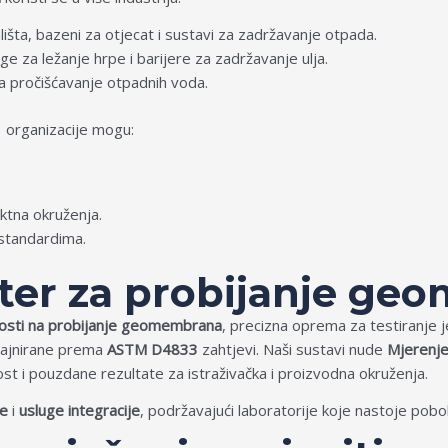
lišta, bazeni za otjecat i sustavi za zadržavanje otpada.
ge za ležanje hrpe i barijere za zadržavanje ulja.
za pročišćavanje otpadnih voda.
 organizacije mogu:
ektna okruženja.
 standardima.
ster za probijanje g
osti na probijanje geomembrana
, precizna oprema za testiranje
zajnirane prema
ASTM D4833
zahtjevi. Naši sustavi nude
Mjerenje 
ost i pouzdane rezultate za istraživačka i proizvodna okruženja.
je
i
usluge integracije
, podržavajući laboratorije koje nastoje pobol