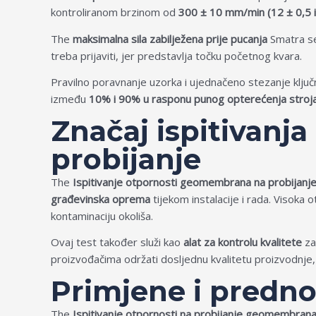
kontroliranom brzinom od
300 ± 10 mm/min (12 ± 0,5 i
The
maksimalna sila zabilježena prije pucanja
Smatra se
treba prijaviti, jer predstavlja točku početnog kvara.
Pravilno poravnanje uzorka i ujednačeno stezanje ključn
između
10% i 90% u rasponu punog opterećenja stroj
Značaj ispitivan
probijanje
The
Ispitivanje otpornosti geomembrana na probijanj
građevinska oprema
tijekom instalacije i rada. Visoka
kontaminaciju okoliša.
Ovaj test također služi kao
alat za kontrolu kvalitete
za
proizvođačima održati dosljednu kvalitetu proizvodnje, i
Primjene i prednos
The
Ispitivanje otpornosti na probijanje geomembran