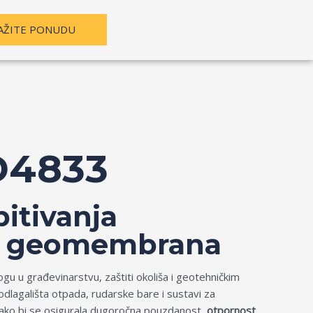
AŽITE PONUDU
D4833
itivanja
ja geomembrana
u u građevinarstvu, zaštiti okoliša i geotehničkim
dlagališta otpada, rudarske bare i sustavi za
Kako bi se osigurala dugoročna pouzdanost,
otpornost