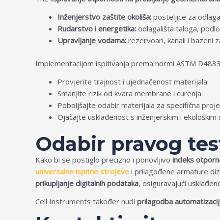
Inženjerstvo zaštite okoliša:
posteljice za odlaga
Rudarstvo i energetika:
odlagališta taloga, podlo
Upravljanje vodama:
rezervoari, kanali i bazeni 
Implementacijom ispitivanja prema normi ASTM D4833
Provjerite trajnost i ujednačenost materijala.
Smanjite rizik od kvara membrane i curenja.
Poboljšajte odabir materijala za specifična proj
Ojačajte usklađenost s inženjerskim i ekološkim
Odabir pravog te
Kako bi se postiglo precizno i ponovljivo
indeks otporn
univerzalne ispitne strojeve
i prilagođene armature di
prikupljanje digitalnih podataka
, osiguravajući usklađen
Cell Instruments također nudi
prilagodba automatizaci