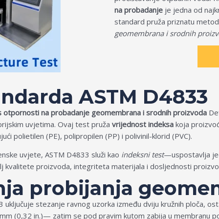
na probadanje
je jedna od najkr
standard pruža priznatu metod
geomembrana i srodnih proiz
tandarda ASTM D4833
 otpornosti na probadanje geomembrana i srodnih proizvoda
Def
rijskim uvjetima. Ovaj test pruža
vrijednost indeksa
koja proizvo
i polietilen (PE), polipropilen (PP) i polivinil-klorid (PVC).
terenske uvjete, ASTM D4833 služi kao
indeksni test
—uspostavlja je
j kvalitete proizvoda, integriteta materijala i dosljednosti proizvo
anja probijanja geom
ljučuje stezanje ravnog uzorka između dviju kružnih ploča, osta
 mm (0,32 in.)— zatim se pod pravim kutom zabija u membranu 