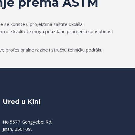
vanje prema ASTM
se koriste u projektima zaštite okoliša i
 kontrole kvalitete mogu pouzdano procijeniti sposobnost
e profesionalne razine i stručnu tehničku podršku
Ured u Kini
No.5577 Gongyebei Rd,
Jinan, 250109,