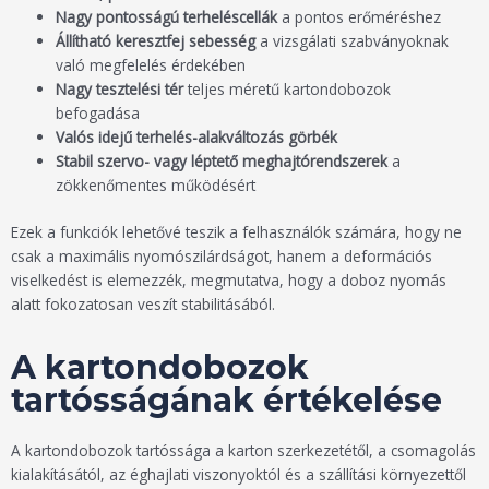
Nagy pontosságú terheléscellák
a pontos erőméréshez
Állítható keresztfej sebesség
a vizsgálati szabványoknak
való megfelelés érdekében
Nagy tesztelési tér
teljes méretű kartondobozok
befogadása
Valós idejű terhelés-alakváltozás görbék
Stabil szervo- vagy léptető meghajtórendszerek
a
zökkenőmentes működésért
Ezek a funkciók lehetővé teszik a felhasználók számára, hogy ne
csak a maximális nyomószilárdságot, hanem a deformációs
viselkedést is elemezzék, megmutatva, hogy a doboz nyomás
alatt fokozatosan veszít stabilitásából.
A kartondobozok
tartósságának értékelése
A kartondobozok tartóssága a karton szerkezetétől, a csomagolás
kialakításától, az éghajlati viszonyoktól és a szállítási környezettől