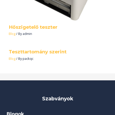
Hőszigetelő teszter
Blog
/ By
admin
Teszttartomány szerint
Blog
/ By
packqc
Szabványok
Blogok