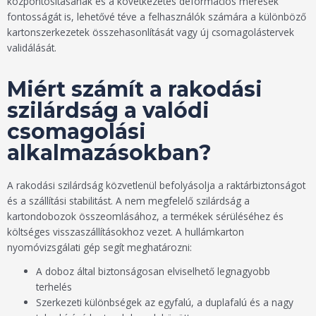
központosításának és a következetes deformációs mérések
fontosságát is, lehetővé téve a felhasználók számára a különböző
kartonszerkezetek összehasonlítását vagy új csomagolástervek
validálását.
Miért számít a rakodási
szilárdság a valódi
csomagolási
alkalmazásokban?
A rakodási szilárdság közvetlenül befolyásolja a raktárbiztonságot
és a szállítási stabilitást. A nem megfelelő szilárdság a
kartondobozok összeomlásához, a termékek sérüléséhez és
költséges visszaszállításokhoz vezet. A hullámkarton
nyomóvizsgálati gép segít meghatározni:
A doboz által biztonságosan elviselhető legnagyobb
terhelés
Szerkezeti különbségek az egyfalú, a duplafalú és a nagy