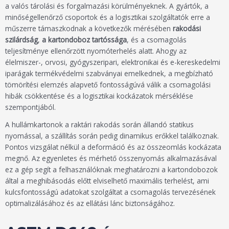
a valós tárolási és forgalmazási körülményeknek. A gyártók, a
minőségellenőrző csoportok és a logisztikai szolgáltatók erre a
műszerre támaszkodnak a következők mérésében
rakodási
szilárdság
,
a kartondoboz tartóssága
, és a csomagolás
teljesítménye ellenőrzött nyomóterhelés alatt. Ahogy az
élelmiszer-, orvosi, gyógyszeripari, elektronikai és e-kereskedelmi
iparágak termékvédelmi szabványai emelkednek, a megbízható
tömörítési elemzés alapvető fontosságúvá válik a csomagolási
hibák csökkentése és a logisztikai kockázatok mérséklése
szempontjából.
A hullámkartonok a raktári rakodás során állandó statikus
nyomással, a szállítás során pedig dinamikus erőkkel találkoznak.
Pontos vizsgálat nélkül a deformáció és az összeomlás kockázata
megnő. Az egyenletes és mérhető összenyomás alkalmazásával
ez a gép segít a felhasználóknak meghatározni a kartondobozok
által a meghibásodás előtt elviselhető maximális terhelést, ami
kulcsfontosságú adatokat szolgáltat a csomagolás tervezésének
optimalizálásához és az ellátási lánc biztonságához.