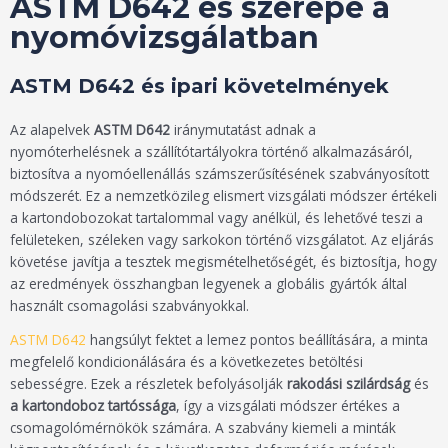
ASTM D642 és szerepe a
nyomóvizsgálatban
ASTM D642 és ipari követelmények
Az alapelvek
ASTM D642
iránymutatást adnak a
nyomóterhelésnek a szállítótartályokra történő alkalmazásáról,
biztosítva a nyomóellenállás számszerűsítésének szabványosított
módszerét. Ez a nemzetközileg elismert vizsgálati módszer értékeli
a kartondobozokat tartalommal vagy anélkül, és lehetővé teszi a
felületeken, széleken vagy sarkokon történő vizsgálatot. Az eljárás
követése javítja a tesztek megismételhetőségét, és biztosítja, hogy
az eredmények összhangban legyenek a globális gyártók által
használt csomagolási szabványokkal.
ASTM D642
hangsúlyt fektet a lemez pontos beállítására, a minta
megfelelő kondicionálására és a következetes betöltési
sebességre. Ezek a részletek befolyásolják
rakodási szilárdság
és
a kartondoboz tartóssága
, így a vizsgálati módszer értékes a
csomagolómérnökök számára. A szabvány kiemeli a minták