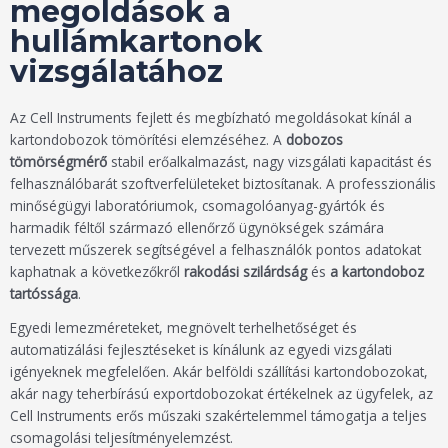
megoldások a
hullámkartonok
vizsgálatához
Az Cell Instruments fejlett és megbízható megoldásokat kínál a
kartondobozok tömörítési elemzéséhez. A
dobozos
tömörségmérő
stabil erőalkalmazást, nagy vizsgálati kapacitást és
felhasználóbarát szoftverfelületeket biztosítanak. A professzionális
minőségügyi laboratóriumok, csomagolóanyag-gyártók és
harmadik féltől származó ellenőrző ügynökségek számára
tervezett műszerek segítségével a felhasználók pontos adatokat
kaphatnak a következőkről
rakodási szilárdság
és
a kartondoboz
tartóssága
.
Egyedi lemezméreteket, megnövelt terhelhetőséget és
automatizálási fejlesztéseket is kínálunk az egyedi vizsgálati
igényeknek megfelelően. Akár belföldi szállítási kartondobozokat,
akár nagy teherbírású exportdobozokat értékelnek az ügyfelek, az
Cell Instruments erős műszaki szakértelemmel támogatja a teljes
csomagolási teljesítményelemzést.