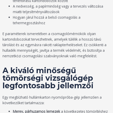
teherbírású kartondobozok között
A nedvesség, a papírminőség vagy a tervezés változása
miatti teljesítményváltozások
Hogyan járul hozzá a belső csomagolás a
tehermegosztáshoz
E paraméterek ismeretében a csomagolómérnökök olyan
kartondobozokat tervezhetnek, amelyek túlélik a hosszú távú
tárolást és az egymásra rakott raklapterheléseket. Ez csökkenti a
hulladék mennyiségét, javítja a termék védelmét, és biztosítja a
nemzetközi csomagolási szabványoknak való megfelelést.
A kiváló minőségű
tömörségi vizsgálógép
legfontosabb jellemzői
Egy megbízható hullámkarton nyomópróba-gép jellemzően a
következőket tartalmazza:
Merev, párhuzamos lemezek
a következetes tömörítéshez