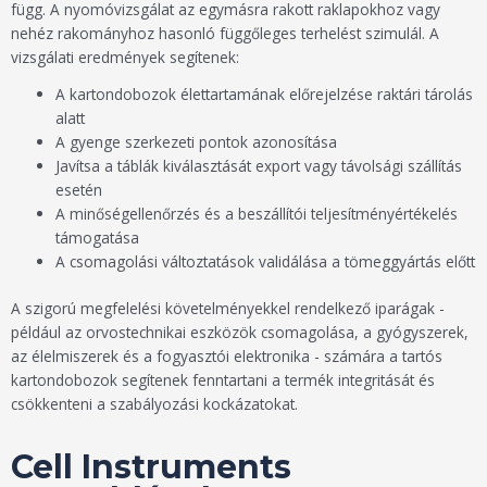
függ. A nyomóvizsgálat az egymásra rakott raklapokhoz vagy
nehéz rakományhoz hasonló függőleges terhelést szimulál. A
vizsgálati eredmények segítenek:
A kartondobozok élettartamának előrejelzése raktári tárolás
alatt
A gyenge szerkezeti pontok azonosítása
Javítsa a táblák kiválasztását export vagy távolsági szállítás
esetén
A minőségellenőrzés és a beszállítói teljesítményértékelés
támogatása
A csomagolási változtatások validálása a tömeggyártás előtt
A szigorú megfelelési követelményekkel rendelkező iparágak -
például az orvostechnikai eszközök csomagolása, a gyógyszerek,
az élelmiszerek és a fogyasztói elektronika - számára a tartós
kartondobozok segítenek fenntartani a termék integritását és
csökkenteni a szabályozási kockázatokat.
Cell Instruments