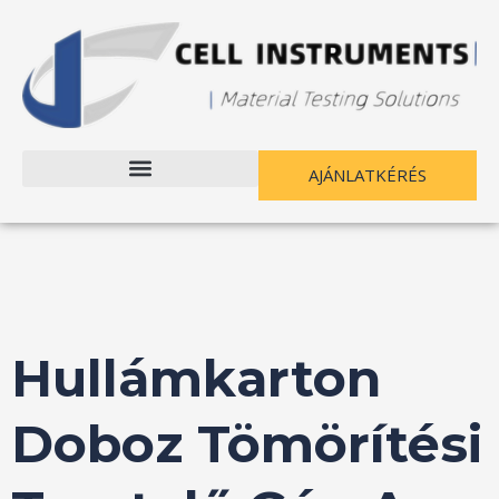
Ugrás
Hozzászólás
a
navigáció
tartalomhoz
AJÁNLATKÉRÉS
Hullámkarton
Doboz Tömörítési