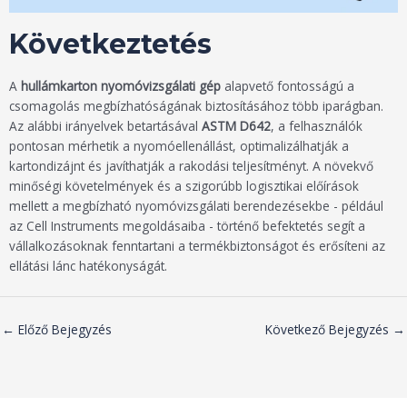
Következtetés
A
hullámkarton nyomóvizsgálati gép
alapvető fontosságú a
csomagolás megbízhatóságának biztosításához több iparágban.
Az alábbi irányelvek betartásával
ASTM D642
, a felhasználók
pontosan mérhetik a nyomóellenállást, optimalizálhatják a
kartondizájnt és javíthatják a rakodási teljesítményt. A növekvő
minőségi követelmények és a szigorúbb logisztikai előírások
mellett a megbízható nyomóvizsgálati berendezésekbe - például
az Cell Instruments megoldásaiba - történő befektetés segít a
vállalkozásoknak fenntartani a termékbiztonságot és erősíteni az
ellátási lánc hatékonyságát.
←
Előző Bejegyzés
Következő Bejegyzés
→