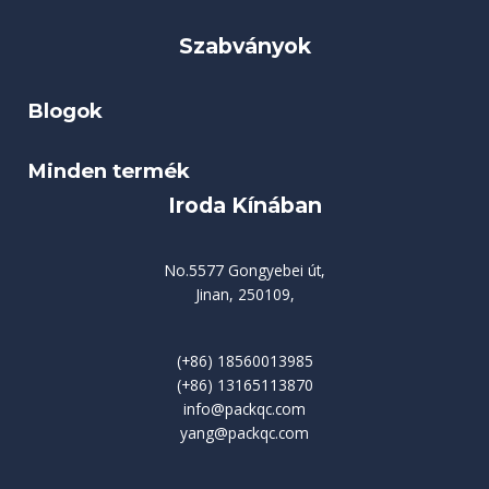
Szabványok
Blogok
Minden termék
Iroda Kínában
No.5577 Gongyebei út,
Jinan, 250109,
(+86) 18560013985
(+86) 13165113870
info@packqc.com
yang@packqc.com