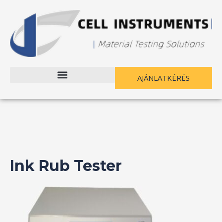
Ugrás
a
tartalomhoz
AJÁNLATKÉRÉS
Ink Rub Tester