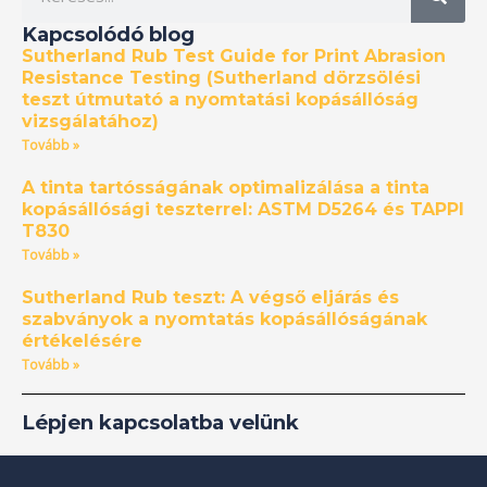
e
r
Kapcsolódó blog
e
Sutherland Rub Test Guide for Print Abrasion
s
Resistance Testing (Sutherland dörzsölési
é
teszt útmutató a nyomtatási kopásállóság
vizsgálatához)
s
Tovább »
A tinta tartósságának optimalizálása a tinta
kopásállósági teszterrel: ASTM D5264 és TAPPI
T830
Tovább »
Sutherland Rub teszt: A végső eljárás és
szabványok a nyomtatás kopásállóságának
értékelésére
Tovább »
Lépjen kapcsolatba velünk