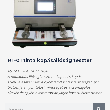
RT-01 tinta kopásállóság teszter
ASTM D5264, TAPPI T830
A tintakopásállósági teszter a kopás és kopás
szimulálásával méri a nyomtatott tinták tartósságát, így
biztosítja a nyomtatási minőséget és a csomagolás,
címkék és egyéb nyomtatott anyagok hosszú élettartamát.
K