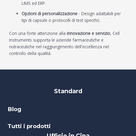
LIMS ed ERP.
Opzioni di personalizzazione
- Design adattabili per
tipi di capsule o protocolli di test specifici.
Con una forte attenzione alla
innovazione e servizio
, Cell
Instruments supporta le aziende farmaceutiche e
nutraceutiche nel raggiungimento dell'eccellenza nel
controllo della qualità.
Standard
Blog
Tutti i prodotti
Ufficio in Cina