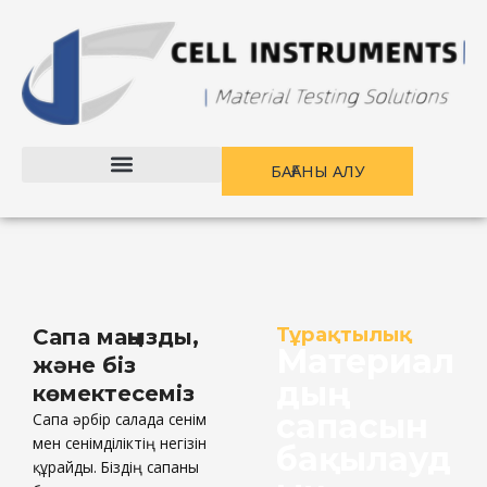
Мазмұнға
өту
БАҒАНЫ АЛУ
Тұрақтылық
Сапа маңызды,
Материал
және біз
дың
көмектесеміз
сапасын
Сапа әрбір салада сенім
мен сенімділіктің негізін
бақылауд
құрайды. Біздің сапаны