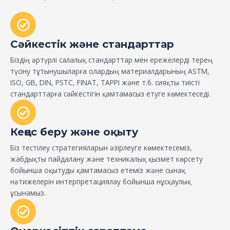
Сәйкестік және стандарттар
Біздің әртүрлі салалық стандарттар мен ережелерді терең
түсіну тұтынушыларға олардың материалдарының ASTM,
ISO, GB, DIN, PSTC, FINAT, TAPPI және т.б. сияқты тиісті
стандарттарға сәйкестігін қамтамасыз етуге көмектеседі.
Кеңес беру және оқыту
Біз тестілеу стратегияларын әзірлеуге көмектесеміз,
жабдықты пайдалану және техникалық қызмет көрсету
бойынша оқытуды қамтамасыз етеміз және сынақ
нәтижелерін интерпретациялау бойынша нұсқаулық
ұсынамыз.