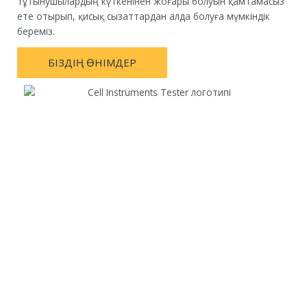
тұтынушылардың күткенінен жоғары болуын қамтамасыз
ете отырып, қисық сызаттардан алда болуға мүмкіндік
береміз.
БІЗДІҢ ӨНІМДЕР