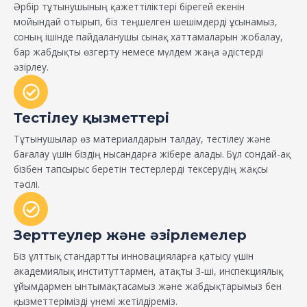
Әрбір тұтынушының қажеттіліктері бірегей екенін
мойындай отырып, біз теңшелген шешімдерді ұсынамыз,
соның ішінде пайдаланушы сынақ хаттамаларын жобалау,
бар жабдықты өзгерту немесе мүлдем жаңа әдістерді
әзірлеу.
Тестілеу қызметтері
Тұтынушылар өз материалдарын талдау, тестілеу және
бағалау үшін біздің нысандарға жібере алады. Бұл сондай-ақ
бізбен тапсырыс беретін тестерлерді тексерудің жақсы
тәсілі.
Зерттеулер және әзірлемелер
Біз ұлттық стандартты инновацияларға қатысу үшін
академиялық институттармен, атақты 3-ші, инспекциялық
ұйымдармен ынтымақтасамыз және жабдықтарымыз бен
қызметтерімізді үнемі жетілдіреміз.