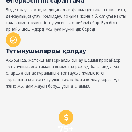
Өнеркәсіптік сараптама
Бізде орау, тамақ, медициналық, фармацевтика, косметика,
денсаулық сақтау, желімдеу, тоқыма және т.б. сияқты нақты
салалармен жұмыс істеу үлкен тәжірибеміз бар. Бұл бізге
арнайы шешімдерді ұсынуға мүмкіндік береді.
Тұтынушыларды қолдау
Ақырында, жетекші материалды сынау шешімі провайдері
тұтынушыларға тамаша қызмет көрсетуді бағалайды. Біз
олардың сынақ құралының тоқтаусыз жұмыс істеп
тұрғанына көз жеткізу үшін тәулік бойы қолдау көрсетуді
және жылдам жауап беруді ұсына аламыз.
75+