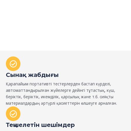
Сынақ жабдығы
Қарапайым портативті тестерлерден бастап күрделі,
автоматтандырылған жүйелерге дейінгі тұтастық, күш,
беріктік, беріктік, икемділік, қарсылық және т.б. сияқты
материалдардың әртүрлі қасиеттерін өлшеуге арналған.
Теңшелетін шешімдер