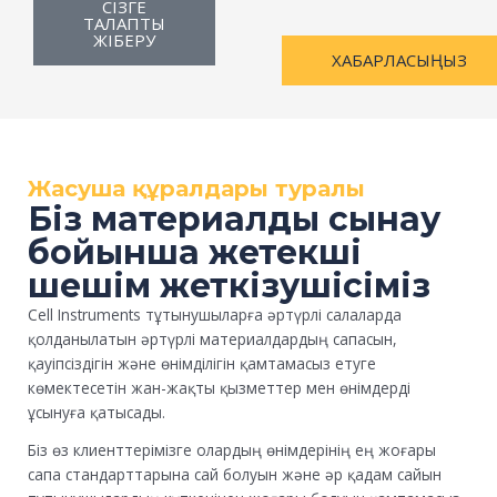
СІЗГЕ
д
а
ТАЛАПТЫ
ы
ЖІБЕРУ
м
қ
ХАБАРЛАСЫҢЫЗ
а
п
о
ш
т
а
Жасуша құралдары туралы
Біз материалды сынау
бойынша жетекші
шешім жеткізушісіміз
Cell Instruments тұтынушыларға әртүрлі салаларда
қолданылатын әртүрлі материалдардың сапасын,
қауіпсіздігін және өнімділігін қамтамасыз етуге
көмектесетін жан-жақты қызметтер мен өнімдерді
ұсынуға қатысады.
Біз өз клиенттерімізге олардың өнімдерінің ең жоғары
сапа стандарттарына сай болуын және әр қадам сайын