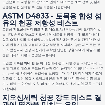
조건은 매우 다양할 수 있으므로 인덱스 테스트는 재료 선택 및 설계
검증을 위한 신뢰할 수 있는 기준을 제공합니다.
ASTM D4833 - 토목용 합성 섬
유의 천공 저항성 테스트
그만큼
지오신세틱의 펑크 저항 테스트
ASTM D4833에 요약되어 있
습니다.
인덱스 테스트
지오신세틱 시료를 천공하는 데 필요한 최대
힘을 측정하도록 설계되었습니다. 이 절차에는 두 개의 단단한 판 사
이에 원형 시편을 고정하고 중앙 부분을 지지하지 않은 채로 두는 것
이 포함됩니다. 인장 시험기에 부착된 단단한 강철 막대가 파열이 발
생할 때까지 시편의 중앙을 누릅니다.
그만큼
기록된 최대 힘
는 이 과정에서 펑크 저항 값을 나타냅니다. 표
준에 따르면 테스트 속도는 다음과 같이 유지되어야 합니다.
300 ± 10
mm/min
를 사용하여 균일성을 보장합니다. 두 개의 레이어가 다르게
작동할 수 있는 복합 지오멤브레인의 경우 힘-변위 곡선에 이중 피크
가 나타날 수 있으며, 이차 피크가 더 높더라도 초기 파열 값을 보고해
야 합니다.
지오신세틱 천공 강도 테스트 결
과에 영향을 미치는 요인