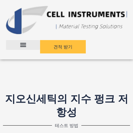
콘
텐
츠
건
너
뛰
기
견적 받기
지오신세틱의 지수 펑크 저
항성
테스트 방법