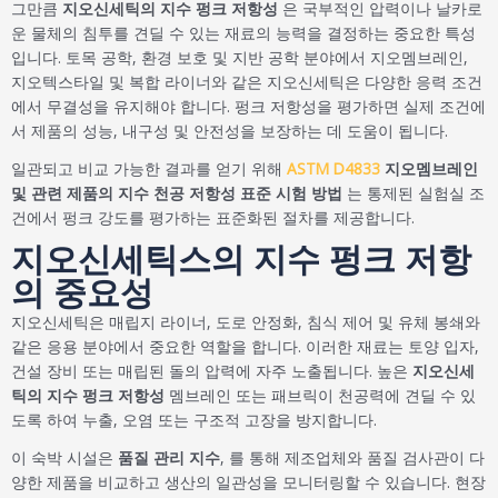
그만큼
지오신세틱의 지수 펑크 저항성
은 국부적인 압력이나 날카로
운 물체의 침투를 견딜 수 있는 재료의 능력을 결정하는 중요한 특성
입니다. 토목 공학, 환경 보호 및 지반 공학 분야에서 지오멤브레인,
지오텍스타일 및 복합 라이너와 같은 지오신세틱은 다양한 응력 조건
에서 무결성을 유지해야 합니다. 펑크 저항성을 평가하면 실제 조건에
서 제품의 성능, 내구성 및 안전성을 보장하는 데 도움이 됩니다.
일관되고 비교 가능한 결과를 얻기 위해
ASTM D4833
지오멤브레인
및 관련 제품의 지수 천공 저항성 표준 시험 방법
는 통제된 실험실 조
건에서 펑크 강도를 평가하는 표준화된 절차를 제공합니다.
지오신세틱스의 지수 펑크 저항
의 중요성
지오신세틱은 매립지 라이너, 도로 안정화, 침식 제어 및 유체 봉쇄와
같은 응용 분야에서 중요한 역할을 합니다. 이러한 재료는 토양 입자,
건설 장비 또는 매립된 돌의 압력에 자주 노출됩니다. 높은
지오신세
틱의 지수 펑크 저항성
멤브레인 또는 패브릭이 천공력에 견딜 수 있
도록 하여 누출, 오염 또는 구조적 고장을 방지합니다.
이 숙박 시설은
품질 관리 지수
, 를 통해 제조업체와 품질 검사관이 다
양한 제품을 비교하고 생산의 일관성을 모니터링할 수 있습니다. 현장