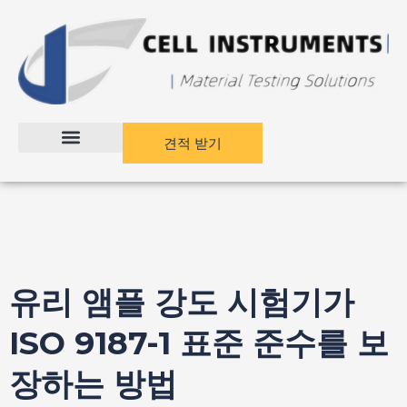
콘
게
텐
시
츠
물
건
탐
너
색
뛰
기
견적 받기
유리 앰플 강도 시험기가
ISO 9187-1 표준 준수를 보
장하는 방법