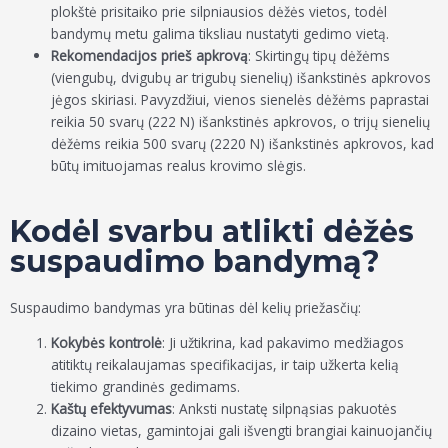
plokštė prisitaiko prie silpniausios dėžės vietos, todėl
bandymų metu galima tiksliau nustatyti gedimo vietą.
Rekomendacijos prieš apkrovą
: Skirtingų tipų dėžėms
(viengubų, dvigubų ar trigubų sienelių) išankstinės apkrovos
jėgos skiriasi. Pavyzdžiui, vienos sienelės dėžėms paprastai
reikia 50 svarų (222 N) išankstinės apkrovos, o trijų sienelių
dėžėms reikia 500 svarų (2220 N) išankstinės apkrovos, kad
būtų imituojamas realus krovimo slėgis.
Kodėl svarbu atlikti dėžės
suspaudimo bandymą?
Suspaudimo bandymas yra būtinas dėl kelių priežasčių:
Kokybės kontrolė
: Ji užtikrina, kad pakavimo medžiagos
atitiktų reikalaujamas specifikacijas, ir taip užkerta kelią
tiekimo grandinės gedimams.
Kaštų efektyvumas
: Anksti nustatę silpnąsias pakuotės
dizaino vietas, gamintojai gali išvengti brangiai kainuojančių