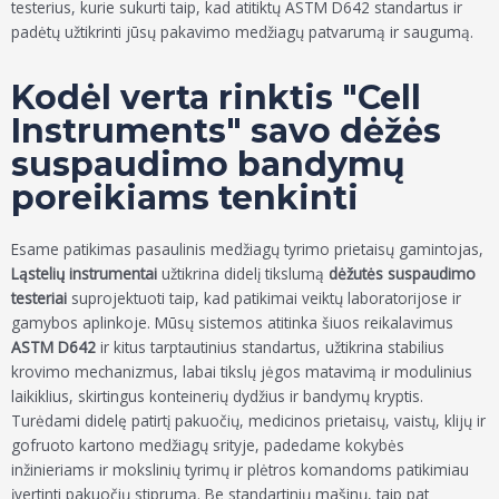
testerius, kurie sukurti taip, kad atitiktų ASTM D642 standartus ir
padėtų užtikrinti jūsų pakavimo medžiagų patvarumą ir saugumą.
Kodėl verta rinktis "Cell
Instruments" savo dėžės
suspaudimo bandymų
poreikiams tenkinti
Esame patikimas pasaulinis medžiagų tyrimo prietaisų gamintojas,
Ląstelių instrumentai
užtikrina didelį tikslumą
dėžutės suspaudimo
testeriai
suprojektuoti taip, kad patikimai veiktų laboratorijose ir
gamybos aplinkoje. Mūsų sistemos atitinka šiuos reikalavimus
ASTM D642
ir kitus tarptautinius standartus, užtikrina stabilius
krovimo mechanizmus, labai tikslų jėgos matavimą ir modulinius
laikiklius, skirtingus konteinerių dydžius ir bandymų kryptis.
Turėdami didelę patirtį pakuočių, medicinos prietaisų, vaistų, klijų ir
gofruoto kartono medžiagų srityje, padedame kokybės
inžinieriams ir mokslinių tyrimų ir plėtros komandoms patikimiau
įvertinti pakuočių stiprumą. Be standartinių mašinų, taip pat