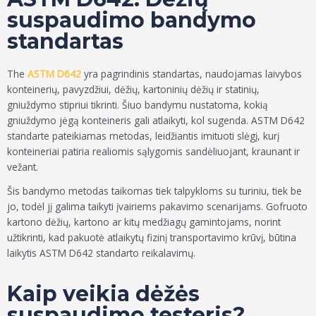
suspaudimo bandymo
standartas
The
ASTM D642
yra pagrindinis standartas, naudojamas laivybos
konteinerių, pavyzdžiui, dėžių, kartoninių dėžių ir statinių,
gniuždymo stipriui tikrinti. Šiuo bandymu nustatoma, kokią
gniuždymo jėgą konteineris gali atlaikyti, kol sugenda. ASTM D642
standarte pateikiamas metodas, leidžiantis imituoti slėgį, kurį
konteineriai patiria realiomis sąlygomis sandėliuojant, kraunant ir
vežant.
Šis bandymo metodas taikomas tiek talpykloms su turiniu, tiek be
jo, todėl jį galima taikyti įvairiems pakavimo scenarijams. Gofruoto
kartono dėžių, kartono ar kitų medžiagų gamintojams, norint
užtikrinti, kad pakuotė atlaikytų fizinį transportavimo krūvį, būtina
laikytis ASTM D642 standarto reikalavimų.
Kaip veikia dėžės
suspaudimo testeris?