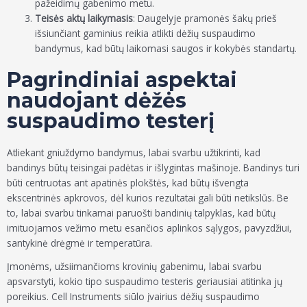
pažeidimų gabenimo metu.
Teisės aktų laikymasis
: Daugelyje pramonės šakų prieš
išsiunčiant gaminius reikia atlikti dėžių suspaudimo
bandymus, kad būtų laikomasi saugos ir kokybės standartų.
Pagrindiniai aspektai
naudojant dėžės
suspaudimo testerį
Atliekant gniuždymo bandymus, labai svarbu užtikrinti, kad
bandinys būtų teisingai padėtas ir išlygintas mašinoje. Bandinys turi
būti centruotas ant apatinės plokštės, kad būtų išvengta
ekscentrinės apkrovos, dėl kurios rezultatai gali būti netikslūs. Be
to, labai svarbu tinkamai paruošti bandinių talpyklas, kad būtų
imituojamos vežimo metu esančios aplinkos sąlygos, pavyzdžiui,
santykinė drėgmė ir temperatūra.
Įmonėms, užsiimančioms krovinių gabenimu, labai svarbu
apsvarstyti, kokio tipo suspaudimo testeris geriausiai atitinka jų
poreikius. Cell Instruments siūlo įvairius dėžių suspaudimo