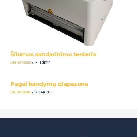
Šilumos sandarinimo testeris
Dienoraštis
/ Iki
admin
Pagal bandymų diapazoną
Dienoraštis
/ Iki
packqc