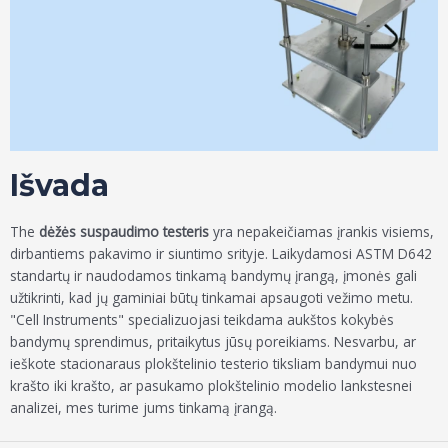
Išvada
The
dėžės suspaudimo testeris
yra nepakeičiamas įrankis visiems,
dirbantiems pakavimo ir siuntimo srityje. Laikydamosi ASTM D642
standartų ir naudodamos tinkamą bandymų įrangą, įmonės gali
užtikrinti, kad jų gaminiai būtų tinkamai apsaugoti vežimo metu.
"Cell Instruments" specializuojasi teikdama aukštos kokybės
bandymų sprendimus, pritaikytus jūsų poreikiams. Nesvarbu, ar
ieškote stacionaraus plokštelinio testerio tiksliam bandymui nuo
krašto iki krašto, ar pasukamo plokštelinio modelio lankstesnei
analizei, mes turime jums tinkamą įrangą.