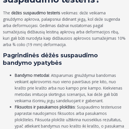
The
dėžės suspaudimo testeris
veikimas: dėžė veikiama
gniuždymo apkrova, palaipsniui didinant jėgą, kol dėžė sugenda
arba deformuojasi. Gedimas dažnai nustatomas pagal
sumažėjusią didžiausią leistiną apkrovą arba deformacijos ribą,
kuri gali būti nurodyta kaip didžiausios apkrovos sumažėjimas 10%
arba ¾ colio (19 mm) deformacija.
Pagrindinės dėžės suspaudimo
bandymo ypatybės
Bandymo metodai
: Atsparumas gniuždymui bandomas
veikiant apkrovomis nuo vieno paviršiaus prie kito, nuo
krašto prie krašto arba nuo kampo prie kampo. Kiekvienas
metodas imituoja skirtingus scenarijus, kai dėžė gali būti
veikiama išorinių jėgų sandėliuojant ir gabenant.
Fiksuotos ir pasukamos plokštės
: Suspaudimo testeriuose
paprastai naudojamos fiksuotos arba pasukamos
plokštelės. Fiksuota plokštė užtikrina nuoseklius rezultatus,
ypač atliekant bandymus nuo krašto iki krašto, o pasukama