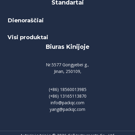
Standartai
Dienoraščiai
Visi produktai
Biuras Kinijoje
Nr.5577 Gongyebei g.,
Jinan, 250109,
(+86) 18560013985
(+86) 13165113870
info@packqc.com
yang@packqc.com