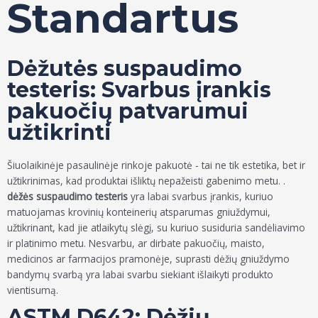
Standartus
Dėžutės suspaudimo
testeris: Svarbus įrankis
pakuočių patvarumui
užtikrinti
Šiuolaikinėje pasaulinėje rinkoje pakuotė - tai ne tik estetika, bet ir
užtikrinimas, kad produktai išliktų nepažeisti gabenimo metu. .
dėžės suspaudimo testeris
yra labai svarbus įrankis, kuriuo
matuojamas krovinių konteinerių atsparumas gniuždymui,
užtikrinant, kad jie atlaikytų slėgį, su kuriuo susiduria sandėliavimo
ir platinimo metu. Nesvarbu, ar dirbate pakuočių, maisto,
medicinos ar farmacijos pramonėje, suprasti dėžių gniuždymo
bandymų svarbą yra labai svarbu siekiant išlaikyti produkto
vientisumą.
ASTM D642: Dėžių