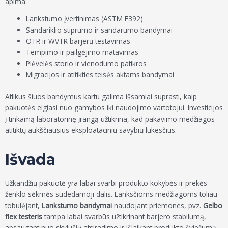
apima:
Lankstumo įvertinimas (ASTM F392)
Sandariklio stiprumo ir sandarumo bandymai
OTR ir WVTR barjerų testavimas
Tempimo ir pailgėjimo matavimas
Plėvelės storio ir vienodumo patikros
Migracijos ir atitikties teisės aktams bandymai
Atlikus šiuos bandymus kartu galima išsamiai suprasti, kaip
pakuotės elgiasi nuo gamybos iki naudojimo vartotojui. Investicijos
į tinkamą laboratorinę įrangą užtikrina, kad pakavimo medžiagos
atitiktų aukščiausius eksploatacinių savybių lūkesčius.
Išvada
Užkandžių pakuotė yra labai svarbi produkto kokybės ir prekės
ženklo sėkmės sudedamoji dalis. Lanksčioms medžiagoms toliau
tobulėjant,
Lankstumo bandymai
naudojant priemones, pvz.
Gelbo
flex testeris
tampa labai svarbūs užtikrinant barjero stabilumą,
apsaugant nuo skylučių atsiradimo ir išlaikant produkto šviežumą.