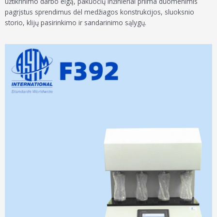
užtikrinimo darbo eigą, pakuočių inžinieriai priima duomenimis
pagrįstus sprendimus dėl medžiagos konstrukcijos, sluoksnio
storio, klijų pasirinkimo ir sandarinimo sąlygų.