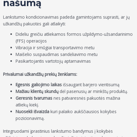
našumą
Lankstumo kondicionavimas padeda gamintojams suprasti, ar jų
užkandžių pakuotės gali atlaikyti:
Dideliu greičiu atliekamos formos užpildymo-užsandarinimo
(FFS) operacijos
Vibracija ir smūgiai transportavimo metu
Maišelio suspaudimas sandėliavimo metu
Pasikartojantis vartotojų aptarnavimas
Privalumai užkandžių prekių ženklams:
Ilgesnis galiojimo laikas
išsaugant barjero vientisumą
Mažiau klientų skundų
dėl pasenusių ar minkštų produktų.
Geresnis tvarumas
nes patvaresnės pakuotės mažina
atliekų kiekį.
Nuosekli išvaizda
kuri palaiko aukščiausios kokybės
pozicionavimą.
Integruodami įprastinius lankstumo bandymus į kokybės