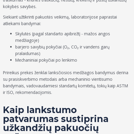
kokybės savybės.
Siekiant užtikrinti pakuotės veikimą, laboratorijose paprastai
atliekami bandymai:
Skylutės (pagal standarto apibrėžtį - mažos angos
medžiagoje)
barjero savybių pokyčiai (O₂, CO₂ ir vandens garų
pralaidumas)
Mechaniniai pokyčiai po lenkimo
Prireikus prekės ženklai lanksčiosios medžiagos bandymus derina
su prasiskverbimo metodais arba mechaninio vientisumo
bandymais, vadovaudamiesi standartų komitetų, tokių kaip ASTM
ir ISO, rekomendacijomis.
Kaip lankstumo
patvarumas sustiprina
užkandžių pakuočių