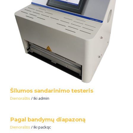
Šilumos sandarinimo testeris
Dienoraštis
/ Iki
admin
Pagal bandymų diapazoną
Dienoraštis
/ Iki
packqc