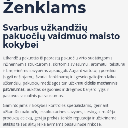
Ženklams
Svarbus užkandžių
pakuočių vaidmuo maisto
kokybei
Užkandžių pakuotės iš paprastų pakuočių virto sudėtingomis
inžinerinėmis struktūromis, skirtomis šviežumui, aromatui, tekstūrai
ir barjerinėms savybėms apsaugoti. Augant vartotojų poreikiui
įsigyti nešiojamų, švariai ženklinamų ir ilgesnio galiojimo laiko
užkandžių, pakuočių medžiagos turi užtikrinti
didelis mechaninis
patvarumas
, aukštas deguonies ir drėgmės barjero lygis ir
pastovus vizualinis patrauklumas.
Gamintojams ir kokybės kontrolės specialistams, gerinant
užkandžių pakuočių eksploatacines savybes, tiesiogiai mažėja
produktų atliekų, gerėja prekės ženklo reputacija ir užtikrinama
atitiktis teisės aktų reikalavimams pasaulinėse rinkose.