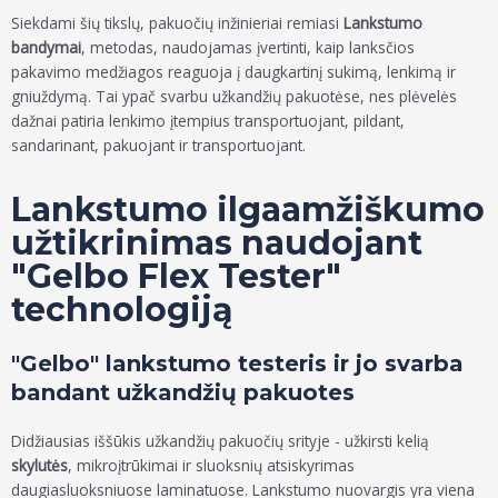
Siekdami šių tikslų, pakuočių inžinieriai remiasi
Lankstumo
bandymai
, metodas, naudojamas įvertinti, kaip lanksčios
pakavimo medžiagos reaguoja į daugkartinį sukimą, lenkimą ir
gniuždymą. Tai ypač svarbu užkandžių pakuotėse, nes plėvelės
dažnai patiria lenkimo įtempius transportuojant, pildant,
sandarinant, pakuojant ir transportuojant.
Lankstumo ilgaamžiškumo
užtikrinimas naudojant
"Gelbo Flex Tester"
technologiją
"Gelbo" lankstumo testeris ir jo svarba
bandant užkandžių pakuotes
Didžiausias iššūkis užkandžių pakuočių srityje - užkirsti kelią
skylutės
, mikroįtrūkimai ir sluoksnių atsiskyrimas
daugiasluoksniuose laminatuose. Lankstumo nuovargis yra viena