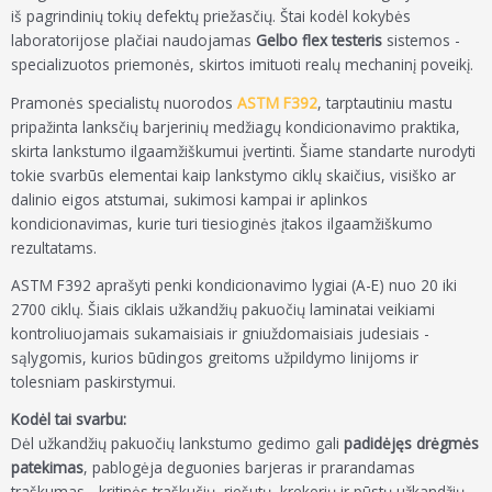
iš pagrindinių tokių defektų priežasčių. Štai kodėl kokybės
laboratorijose plačiai naudojamas
Gelbo flex testeris
sistemos -
specializuotos priemonės, skirtos imituoti realų mechaninį poveikį.
Pramonės specialistų nuorodos
ASTM F392
, tarptautiniu mastu
pripažinta lanksčių barjerinių medžiagų kondicionavimo praktika,
skirta lankstumo ilgaamžiškumui įvertinti. Šiame standarte nurodyti
tokie svarbūs elementai kaip lankstymo ciklų skaičius, visiško ar
dalinio eigos atstumai, sukimosi kampai ir aplinkos
kondicionavimas, kurie turi tiesioginės įtakos ilgaamžiškumo
rezultatams.
ASTM F392 aprašyti penki kondicionavimo lygiai (A-E) nuo 20 iki
2700 ciklų. Šiais ciklais užkandžių pakuočių laminatai veikiami
kontroliuojamais sukamaisiais ir gniuždomaisiais judesiais -
sąlygomis, kurios būdingos greitoms užpildymo linijoms ir
tolesniam paskirstymui.
Kodėl tai svarbu:
Dėl užkandžių pakuočių lankstumo gedimo gali
padidėjęs drėgmės
patekimas
, pablogėja deguonies barjeras ir prarandamas
traškumas - kritinės traškučių, riešutų, krekerių ir pūstų užkandžių