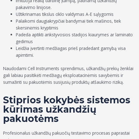
Imituoja realią darbinę įtampą, patiriamą užkandžių
pakavimo linijose.
Užtikrinamas tikslus ciklo valdymas A-E sąlygomis
Palaikomi daugiakrypčiai bandymai tiek mašinos, tiek
skersinėmis kryptimis
Padeda aptikti ankstyvosios stadijos kiaurymes ar laminato
gedimus
Leidžia įvertinti medžiagas prieš pradedant gamybą visa
apimtimi.
Naudodami Cell Instruments sprendimus, užkandžių prekių ženklai
gali labiau pasitikėti medžiagų eksploatacinėmis savybėmis ir
sumažinti su pakuotėmis susijusių produktų atšaukimo riziką.
Stiprios kokybės sistemos
kūrimas užkandžių
pakuotėms
Profesionalus užkandžių pakuočių testavimo procesas paprastai