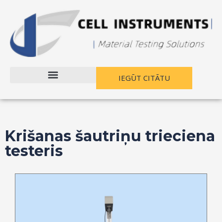
Pāriet
uz
saturu
IEGŪT CITĀTU
Krišanas šautriņu trieciena
testeris