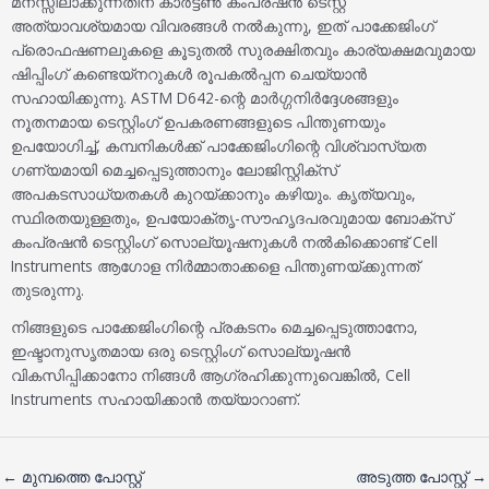
മനസ്സിലാക്കുന്നതിന് കാർട്ടൺ കംപ്രഷൻ ടെസ്റ്റ്
അത്യാവശ്യമായ വിവരങ്ങൾ നൽകുന്നു, ഇത് പാക്കേജിംഗ്
പ്രൊഫഷണലുകളെ കൂടുതൽ സുരക്ഷിതവും കാര്യക്ഷമവുമായ
ഷിപ്പിംഗ് കണ്ടെയ്‌നറുകൾ രൂപകൽപ്പന ചെയ്യാൻ
സഹായിക്കുന്നു. ASTM D642-ന്റെ മാർഗ്ഗനിർദ്ദേശങ്ങളും
നൂതനമായ ടെസ്റ്റിംഗ് ഉപകരണങ്ങളുടെ പിന്തുണയും
ഉപയോഗിച്ച്, കമ്പനികൾക്ക് പാക്കേജിംഗിന്റെ വിശ്വാസ്യത
ഗണ്യമായി മെച്ചപ്പെടുത്താനും ലോജിസ്റ്റിക്സ്
അപകടസാധ്യതകൾ കുറയ്ക്കാനും കഴിയും. കൃത്യവും,
സ്ഥിരതയുള്ളതും, ഉപയോക്തൃ-സൗഹൃദപരവുമായ ബോക്സ്
കംപ്രഷൻ ടെസ്റ്റിംഗ് സൊല്യൂഷനുകൾ നൽകിക്കൊണ്ട് Cell
Instruments ആഗോള നിർമ്മാതാക്കളെ പിന്തുണയ്ക്കുന്നത്
തുടരുന്നു.
നിങ്ങളുടെ പാക്കേജിംഗിന്റെ പ്രകടനം മെച്ചപ്പെടുത്താനോ,
ഇഷ്ടാനുസൃതമായ ഒരു ടെസ്റ്റിംഗ് സൊല്യൂഷൻ
വികസിപ്പിക്കാനോ നിങ്ങൾ ആഗ്രഹിക്കുന്നുവെങ്കിൽ, Cell
Instruments സഹായിക്കാൻ തയ്യാറാണ്.
←
മുമ്പത്തെ പോസ്റ്റ്
അടുത്ത പോസ്റ്റ്
→