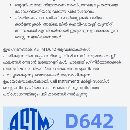
ബുദ്ധിപരമായ നിയന്ത്രണ സംവിധാനങ്ങളും തത്സമയ
ലോഡ്-വ്യതിയാന വക്ത്ര പ്രദർശനവും
പ്രത്യേക പാക്കേജിംഗ് ഫോർമാറ്റുകൾ, വലിയ
കാർട്ടണുകൾ, അല്ലെങ്കിൽ ഹെവി-ഡ്യൂട്ടി യൂണിറ്റ്
ലോഡുകൾ എന്നിവയ്ക്കായി ഇഷ്ടാനുസൃതമാക്കാവുന്ന
ടെസ്റ്റ് സജ്ജീകരണങ്ങൾ
ഈ ഗുണങ്ങൾ, ASTM D642 ആവശ്യകതകൾ
പാലിക്കുന്നതിനൊപ്പം സ്ഥിരവും വിശ്വസനീയവുമായ ടെസ്റ്റ്
ഫലങ്ങൾ നേടാൻ ലബോറട്ടറികൾ, പാക്കേജിംഗ് നിർമ്മാതാക്കൾ,
ഗുണനിലവാര നിയന്ത്രണ വിഭാഗങ്ങൾ എന്നിവരെ
പ്രാപ്തരാക്കുന്നു. ഓട്ടോമേഷൻ ആഗ്രഹിക്കുന്ന
ഉപയോക്താക്കൾക്കായി, Cell Instruments മൾട്ടി-സാമ്പിൾ
ടെസ്റ്റിംഗിനും പ്രൊഡക്ഷൻ-ലൈൻ ഗുണനിലവാര
പരിശോധനയ്ക്കും പരിഹാരങ്ങൾ നൽകുന്നു.