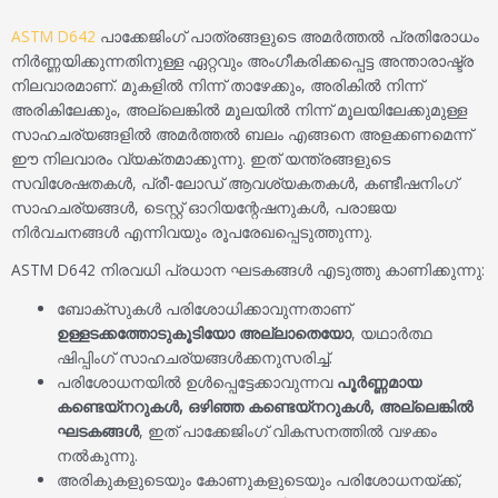
ASTM D642
പാക്കേജിംഗ് പാത്രങ്ങളുടെ അമർത്തൽ പ്രതിരോധം
നിർണ്ണയിക്കുന്നതിനുള്ള ഏറ്റവും അംഗീകരിക്കപ്പെട്ട അന്താരാഷ്ട്ര
നിലവാരമാണ്. മുകളിൽ നിന്ന് താഴേക്കും, അരികിൽ നിന്ന്
അരികിലേക്കും, അല്ലെങ്കിൽ മൂലയിൽ നിന്ന് മൂലയിലേക്കുമുള്ള
സാഹചര്യങ്ങളിൽ അമർത്തൽ ബലം എങ്ങനെ അളക്കണമെന്ന്
ഈ നിലവാരം വ്യക്തമാക്കുന്നു. ഇത് യന്ത്രങ്ങളുടെ
സവിശേഷതകൾ, പ്രീ-ലോഡ് ആവശ്യകതകൾ, കണ്ടീഷനിംഗ്
സാഹചര്യങ്ങൾ, ടെസ്റ്റ് ഓറിയന്റേഷനുകൾ, പരാജയ
നിർവചനങ്ങൾ എന്നിവയും രൂപരേഖപ്പെടുത്തുന്നു.
ASTM D642 നിരവധി പ്രധാന ഘടകങ്ങൾ എടുത്തു കാണിക്കുന്നു:
ബോക്സുകൾ പരിശോധിക്കാവുന്നതാണ്
ഉള്ളടക്കത്തോടുകൂടിയോ അല്ലാതെയോ
, യഥാർത്ഥ
ഷിപ്പിംഗ് സാഹചര്യങ്ങൾക്കനുസരിച്ച്.
പരിശോധനയിൽ ഉൾപ്പെട്ടേക്കാവുന്നവ
പൂർണ്ണമായ
കണ്ടെയ്നറുകൾ, ഒഴിഞ്ഞ കണ്ടെയ്നറുകൾ, അല്ലെങ്കിൽ
ഘടകങ്ങൾ
, ഇത് പാക്കേജിംഗ് വികസനത്തിൽ വഴക്കം
നൽകുന്നു.
അരികുകളുടെയും കോണുകളുടെയും പരിശോധനയ്ക്ക്,