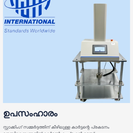
ഉപസംഹാരം
സ്റ്റാക്കിംഗ് സമ്മർദ്ദത്തിന് കീഴിലുള്ള കാർട്ടന്റെ പ്രകടനം