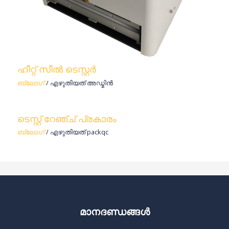
ഹീറ്റ് സീൽ ടെസ്റ്റർ
ബ്ലോഗ്
/ എഴുതിയത്
അഡ്മിൻ
ടെസ്റ്റ് റേഞ്ച് പ്രകാരം
ബ്ലോഗ്
/ എഴുതിയത്
packqc
മാനദണ്ഡങ്ങൾ