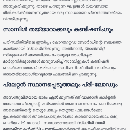
അനുകരിക്കുന്നു. താഴെ പറയുന്ന ഘട്ടങ്ങൾ വ്യവസായ
രീതികൾക്ക് അനുസൃതമായ ഒരു സാധാരണ പ്രവർത്തനക്രമം
വിവരിക്കുന്നു:
സാമ്പിൾ തയ്യാറാക്കലും കണ്ടീഷനിംഗും
പരിസ്ഥിതിയിലെ ഈർപ്പം കോറഗേറ്റഡ് ബോർഡിന്റെ ബലത്തെ
കാര്യമായി സ്വാധീനിക്കുന്നു. അതിനാൽ, ട്രാൻസിറ്റ്-
സിമുലേഷൻ അന്തരീക്ഷം പോലുള്ള അംഗീകൃത
മാർഗ്ഗനിർദ്ദേശങ്ങൾക്കനുസരിച്ച് സാമ്പിളുകൾ കണ്ടീഷൻ
ചെയ്യേണ്ടതാണ്. ശരിയായ കണ്ടീഷനിംഗ് വിശ്വസനീയവും
താരതമ്യയോഗ്യവുമായ ഫലങ്ങൾ ഉറപ്പാക്കുന്നു.
പ്ലേറ്റൻ സ്ഥാനപ്പെടുത്തലും പ്രീ-ലോഡും
അസന്തുലിതമായ ഭാരം ഏൽക്കുന്നത് ഒഴിവാക്കാൻ കാർട്ടൺ
താഴത്തെ പ്ലേറ്റന്റെ മധ്യത്തിൽ തന്നെ വെക്കണം. ചെറിയൊരു
അലൈൻമെന്റ് തെറ്റുപോലും തെറ്റായ ഫലങ്ങൾക്കോ
ഉപകരണങ്ങൾക്ക് കേടുപാടുകൾക്കോ കാരണമായേക്കാം. ഒരു
ചെറിയ പ്രീ-ലോഡ്—സാധാരണയായി
സിംഗിൾ-വാൾ
ബോക്സുകൾക്ക് 50 പൗണ്ട്
—അമർത്തൽ ആരംഭിക്കുന്നതിന് മുമ്പ്,