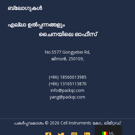
ബ്ലോഗുകൾ
എല്ലാ ഉൽപ്പന്നങ്ങളും
ചൈനയിലെ ഓഫീസ്
No.5577 Gongyebei Rd,
ജിനാൻ, 250109,
(+86) 18560013985
(+86) 13165113870
info@packqc.com
yang@packqc.com
പകർപ്പവകാശം © 2026 Cell Instruments കോ., ലിമിറ്റഡ്.
ML