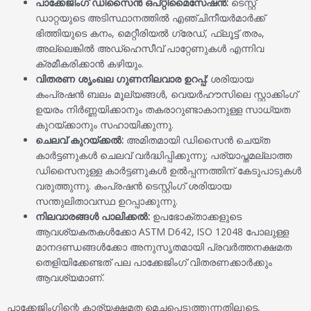
പാക്കേജിംഗ് ഡിസൈൻ ഒപ്റ്റിമൈസേഷൻ:
ടെസ്റ്റ്
ഡാറ്റയുടെ അടിസ്ഥാനത്തിൽ എഞ്ചിനീയർമാർക്ക്
ഭിത്തിയുടെ കനം, മെറ്റീരിയൽ ഗ്രേഡ്, ഫ്ലൂട്ട് തരം,
അല്ലെങ്കിൽ അഡ്ഹെസീവ് പാറ്റേണുകൾ എന്നിവ
ക്രമീകരിക്കാൻ കഴിയും.
വിതരണ ശൃംഖല ഗുണനിലവാര ഉറപ്പ്:
ശരിയായ
കംപ്രഷൻ ബലം മൂല്യങ്ങൾ, വെയർഹൗസിലെ സ്റ്റാക്കിംഗ്
ഉയരം നിർണ്ണയിക്കാനും തകരാറുണ്ടാകാനുള്ള സാധ്യത
കുറയ്ക്കാനും സഹായിക്കുന്നു.
ചെലവ് കുറയ്ക്കൽ:
അമിതമായി ഡിസൈൻ ചെയ്ത
കാർട്ടണുകൾ ചെലവ് വർദ്ധിപ്പിക്കുന്നു; പര്യാപ്തമല്ലാത്ത
ഡിസൈനുള്ള കാർട്ടണുകൾ ഉൽപ്പന്നത്തിന് കേടുപാടുകൾ
വരുത്തുന്നു. കംപ്രഷൻ ടെസ്റ്റിംഗ് ശരിയായ
സന്തുലിതാവസ്ഥ ഉറപ്പാക്കുന്നു.
നിലവാരങ്ങൾ പാലിക്കൽ:
ഉപഭോക്താക്കളുടെ
ആവശ്യകതകൾക്കോ ASTM D642, ISO 12048 പോലുള്ള
മാനദണ്ഡങ്ങൾക്കോ അനുസൃതമായി പ്രവർത്തനക്ഷമത
തെളിയിക്കേണ്ടത് പല പാക്കേജിംഗ് വിതരണക്കാർക്കും
ആവശ്യമാണ്.
പാക്കേജിംഗിന്റെ കാര്യക്ഷമത മെച്ചപ്പെടുത്തുന്നതിലൂടെ,