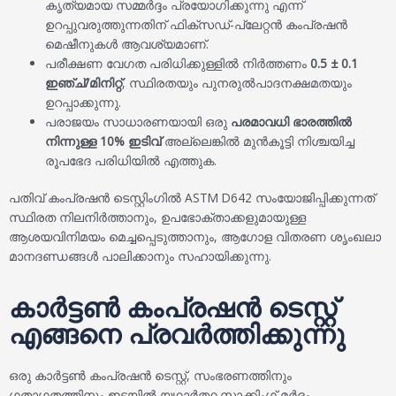
കൃത്യമായ സമ്മർദ്ദം പ്രയോഗിക്കുന്നു എന്ന്
ഉറപ്പുവരുത്തുന്നതിന് ഫിക്സഡ്-പ്ലേറ്റൻ കംപ്രഷൻ
മെഷീനുകൾ ആവശ്യമാണ്.
പരീക്ഷണ വേഗത പരിധിക്കുള്ളിൽ നിർത്തണം
0.5 ± 0.1
ഇഞ്ച്/മിനിറ്റ്
, സ്ഥിരതയും പുനരുൽപാദനക്ഷമതയും
ഉറപ്പാക്കുന്നു.
പരാജയം സാധാരണയായി ഒരു
പരമാവധി ഭാരത്തിൽ
നിന്നുള്ള 10% ഇടിവ്
അല്ലെങ്കിൽ മുൻകൂട്ടി നിശ്ചയിച്ച
രൂപഭേദ പരിധിയിൽ എത്തുക.
പതിവ് കംപ്രഷൻ ടെസ്റ്റിംഗിൽ ASTM D642 സംയോജിപ്പിക്കുന്നത്
സ്ഥിരത നിലനിർത്താനും, ഉപഭോക്താക്കളുമായുള്ള
ആശയവിനിമയം മെച്ചപ്പെടുത്താനും, ആഗോള വിതരണ ശൃംഖലാ
മാനദണ്ഡങ്ങൾ പാലിക്കാനും സഹായിക്കുന്നു.
കാർട്ടൺ കംപ്രഷൻ ടെസ്റ്റ്
എങ്ങനെ പ്രവർത്തിക്കുന്നു
ഒരു കാർട്ടൺ കംപ്രഷൻ ടെസ്റ്റ്, സംഭരണത്തിനും
ഗതാഗതത്തിനും ഇടയിൽ യഥാർത്ഥ സ്റ്റാക്കിംഗ് മർദ്ദം