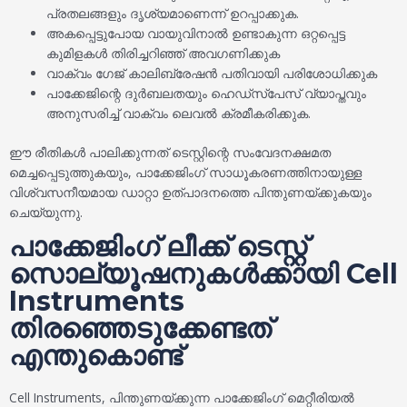
പ്രതലങ്ങളും ദൃശ്യമാണെന്ന് ഉറപ്പാക്കുക.
അകപ്പെട്ടുപോയ വായുവിനാൽ ഉണ്ടാകുന്ന ഒറ്റപ്പെട്ട
കുമിളകൾ തിരിച്ചറിഞ്ഞ് അവഗണിക്കുക
വാക്വം ഗേജ് കാലിബ്രേഷൻ പതിവായി പരിശോധിക്കുക
പാക്കേജിന്റെ ദുർബലതയും ഹെഡ്‌സ്‌പേസ് വ്യാപ്തവും
അനുസരിച്ച് വാക്വം ലെവൽ ക്രമീകരിക്കുക.
ഈ രീതികൾ പാലിക്കുന്നത് ടെസ്റ്റിന്റെ സംവേദനക്ഷമത
മെച്ചപ്പെടുത്തുകയും, പാക്കേജിംഗ് സാധൂകരണത്തിനായുള്ള
വിശ്വസനീയമായ ഡാറ്റാ ഉത്പാദനത്തെ പിന്തുണയ്ക്കുകയും
ചെയ്യുന്നു.
പാക്കേജിംഗ് ലീക്ക് ടെസ്റ്റ്
സൊല്യൂഷനുകൾക്കായി Cell
Instruments
തിരഞ്ഞെടുക്കേണ്ടത്
എന്തുകൊണ്ട്
Cell Instruments, പിന്തുണയ്ക്കുന്ന പാക്കേജിംഗ് മെറ്റീരിയൽ