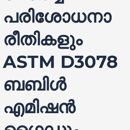
പരിശോധനാ
രീതികളും
ASTM D3078
ബബിൾ
എമിഷൻ
ഗൈഡും