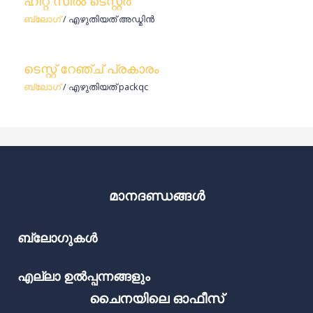
ഹീറ്റ് സീൽ ടെസ്റ്റർ
ബ്ലോഗ്
/ എഴുതിയത്
അഡ്മിൻ
ടെസ്റ്റ് റേഞ്ച് പ്രകാരം
ബ്ലോഗ്
/ എഴുതിയത്
packqc
മാനദണ്ഡങ്ങൾ
ബ്ലോഗുകൾ
എല്ലാ ഉൽപ്പന്നങ്ങളും
ചൈനയിലെ ഓഫീസ്