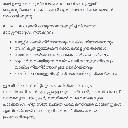
കുമിളകളുടെ ഒരു പ്രവാഹം പുറത്തുവിടുന്നു, ഇത്
ഓപ്പറേറ്റർമാരെ കേടുപാടുകൾ ദൃശ്യപരമായി കണ്ടെത്താൻ
സഹായിക്കുന്നു.
ASTM D3078 ഇനിപ്പറയുന്നവയെക്കുറിച്ച് വിശദമായ
മാർഗ്ഗനിർദ്ദേശം നൽകുന്നു:
ടെസ്റ്റ് ചേംബർ നിർമ്മാണവും വാക്വം നിയന്ത്രണവും
അംഗീകൃത ഇമ്മേർഷൻ ദ്രാവകങ്ങളുടെ തരങ്ങൾ
സാമ്പിൾ തയ്യാറാക്കലും കൈകാര്യം ചെയ്യലും
ശുപാർശ ചെയ്യുന്ന വാക്വം വലിക്കാനുള്ള നിരക്കും
വാക്വം നിലനിർത്താനുള്ള ദൈർഘ്യവും
ബബിൾ പുറന്തള്ളലിന്റെ സ്വഭാവത്തിന്റെ വ്യാഖ്യാനം
ഈ രീതി സെൻസിറ്റീവും, വൈവിധ്യമാർന്നതും,
വ്യാഖ്യാനിക്കാൻ എളുപ്പമുള്ളതുമായതിനാൽ, ഹെഡ്‌സ്‌പേസ്
വാതകമുള്ള പൗച്ചുകൾ, മെഡിക്കൽ ഉപകരണങ്ങളുടെ
പാക്കേജിംഗ്, ഹീറ്റ്-സീൽ ചെയ്ത ഫ്ലെക്സിബിൾ ലാമിനേറ്റുകൾ
എന്നിവയ്ക്കായി ലബോറട്ടറികൾ ഇത് വ്യാപകമായി
ഉപയോഗിക്കുന്നു.