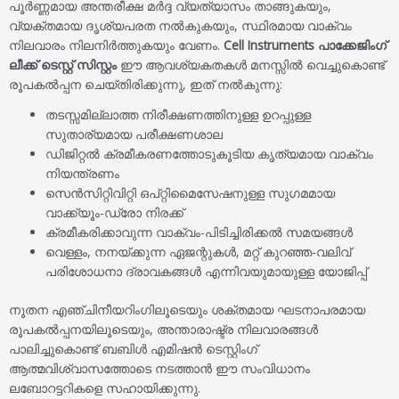
പൂർണ്ണമായ അന്തരീക്ഷ മർദ്ദ വ്യത്യാസം താങ്ങുകയും,
വ്യക്തമായ ദൃശ്യപരത നൽകുകയും, സ്ഥിരമായ വാക്വം
നിലവാരം നിലനിർത്തുകയും വേണം.
Cell Instruments പാക്കേജിംഗ്
ലീക്ക് ടെസ്റ്റ് സിസ്റ്റം
ഈ ആവശ്യകതകൾ മനസ്സിൽ വെച്ചുകൊണ്ട്
രൂപകൽപ്പന ചെയ്തിരിക്കുന്നു, ഇത് നൽകുന്നു:
തടസ്സമില്ലാത്ത നിരീക്ഷണത്തിനുള്ള ഉറപ്പുള്ള
സുതാര്യമായ പരീക്ഷണശാല
ഡിജിറ്റൽ ക്രമീകരണത്തോടുകൂടിയ കൃത്യമായ വാക്വം
നിയന്ത്രണം
സെൻസിറ്റിവിറ്റി ഒപ്റ്റിമൈസേഷനുള്ള സുഗമമായ
വാക്ക്യൂം-ഡ്രോ നിരക്ക്
ക്രമീകരിക്കാവുന്ന വാക്വം-പിടിച്ചിരിക്കൽ സമയങ്ങൾ
വെള്ളം, നനയ്ക്കുന്ന ഏജന്റുകൾ, മറ്റ് കുറഞ്ഞ-വലിവ്
പരിശോധനാ ദ്രാവകങ്ങൾ എന്നിവയുമായുള്ള യോജിപ്പ്
നൂതന എഞ്ചിനീയറിംഗിലൂടെയും ശക്തമായ ഘടനാപരമായ
രൂപകൽപ്പനയിലൂടെയും, അന്താരാഷ്ട്ര നിലവാരങ്ങൾ
പാലിച്ചുകൊണ്ട് ബബിൾ എമിഷൻ ടെസ്റ്റിംഗ്
ആത്മവിശ്വാസത്തോടെ നടത്താൻ ഈ സംവിധാനം
ലബോറട്ടറികളെ സഹായിക്കുന്നു.