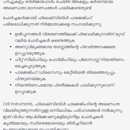
പൗച്ചുകളും തെർമോഫോർം ചെയ്ത ട്രേകളും കർശനമായ
അഖണ്ഡതാ മാനദണ്ഡങ്ങൾ പാലിക്കേണ്ടതുണ്ട്.
ചോർച്ചകൾക്കായി ഫ്ലെക്സിബിൾ പാക്കേജിംഗ്
പരിശോധിക്കുന്നത് നിർമ്മാതാക്കളെ സഹായിക്കുന്നു:
ഉൽപ്പന്നങ്ങൾ വിതരണത്തിലേക്ക് പ്രവേശിക്കുന്നതിന് മുമ്പ്
വലിയ ചോർച്ചകൾ കണ്ടെത്തുക
അണുവിമുക്തമായ തടസ്സത്തിന്റെ പ്രവർത്തനക്ഷമത
ഉറപ്പുവരുത്തുക
ഹീറ്റ് സീലിംഗിലും ഫോർമിംഗിലും പ്രോസസ്സ് നിയന്ത്രണം
മെച്ചപ്പെടുത്തുക
പാക്കേജിംഗ് ഡിസൈനും മെറ്റീരിയൽ തിരഞ്ഞെടുപ്പും
പിന്തുണയ്ക്കുക
നിയന്ത്രണപരമായ പ്രതീക്ഷകൾ പാലിക്കുന്നുവെന്ന്
ഉറപ്പാക്കുക
Cell Instruments, ഫ്ലെക്സിബിൾ പാക്കേജിംഗിന്റെ അഖണ്ഡത
വിലയിരുത്തുന്നതിനുള്ള ഒന്നിലധികം പരിഹാരങ്ങൾ നൽകുന്നു,
ഇത് വിവിധ ആപ്ലിക്കേഷനുകളിലുടനീളം ചോർച്ചകൾ
കൃത്യമായും സ്ഥിരതയോടെയും തിരിച്ചറിയാൻ
ഉപയോക്താക്കളെ സഹായിക്കുന്നു.