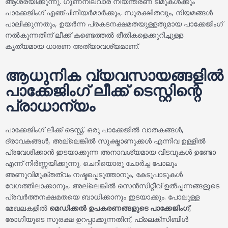
ആശ്രയിക്കുന്നു. ഗുണനിലവാര നിയന്ത്രണ ടീമുകൾക്കും
പാക്കേജിംഗ് എഞ്ചിനീയർമാർക്കും, സുരക്ഷിതവും, നിയമങ്ങൾ
പാലിക്കുന്നതും, ഉയർന്ന പ്രകടനക്ഷമതയുള്ളതുമായ പാക്കേജിംഗ്
നൽകുന്നതിന് ലീക്ക് കണ്ടെത്തൽ രീതികളെക്കുറിച്ചുള്ള
കൃത്യമായ ധാരണ അത്യാവശ്യമാണ്.
ആധുനിക വ്യവസായങ്ങളിൽ
പാക്കേജിംഗ് ലീക്ക് ടെസ്റ്റിന്റെ
പ്രാധാന്യം
പാക്കേജിംഗ് ലീക്ക് ടെസ്റ്റ്, ഒരു പാക്കേജിൽ വാതകങ്ങൾ,
ദ്രാവകങ്ങൾ, അല്ലെങ്കിൽ സൂക്ഷ്മാണുക്കൾ എന്നിവ ഉള്ളിൽ
പ്രവേശിക്കാൻ ഇടയാക്കുന്ന അനാവശ്യമായ വിടവുകൾ ഉണ്ടോ
എന്ന് നിർണ്ണയിക്കുന്നു. ചെറിയൊരു ചോർച്ച പോലും
അണുവിമുക്തത്വം നഷ്ടപ്പെടുത്താനും, കേടുപാടുകൾ
വേഗത്തിലാക്കാനും, അല്ലെങ്കിൽ സെൻസിറ്റീവ് ഉൽപ്പന്നങ്ങളുടെ
പ്രവർത്തനക്ഷമതയെ ബാധിക്കാനും ഇടയാക്കും. പോലുള്ള
മേഖലകളിൽ
മെഡിക്കൽ ഉപകരണങ്ങളുടെ പാക്കേജിംഗ്
,
രോഗിയുടെ സുരക്ഷ ഉറപ്പാക്കുന്നതിന്, ഫ്ലെക്സിബിൾ