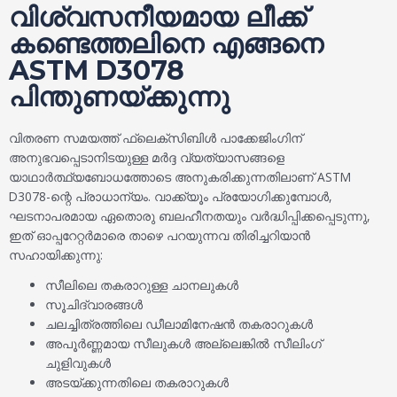
വിശ്വസനീയമായ ലീക്ക്
കണ്ടെത്തലിനെ എങ്ങനെ
ASTM D3078
പിന്തുണയ്ക്കുന്നു
വിതരണ സമയത്ത് ഫ്ലെക്സിബിൾ പാക്കേജിംഗിന്
അനുഭവപ്പെടാനിടയുള്ള മർദ്ദ വ്യത്യാസങ്ങളെ
യാഥാർത്ഥ്യബോധത്തോടെ അനുകരിക്കുന്നതിലാണ് ASTM
D3078-ന്റെ പ്രാധാന്യം. വാക്ക്യൂം പ്രയോഗിക്കുമ്പോൾ,
ഘടനാപരമായ ഏതൊരു ബലഹീനതയും വർദ്ധിപ്പിക്കപ്പെടുന്നു,
ഇത് ഓപ്പറേറ്റർമാരെ താഴെ പറയുന്നവ തിരിച്ചറിയാൻ
സഹായിക്കുന്നു:
സീലിലെ തകരാറുള്ള ചാനലുകൾ
സൂചിദ്വാരങ്ങൾ
ചലച്ചിത്രത്തിലെ ഡീലാമിനേഷൻ തകരാറുകൾ
അപൂർണ്ണമായ സീലുകൾ അല്ലെങ്കിൽ സീലിംഗ്
ചുളിവുകൾ
അടയ്ക്കുന്നതിലെ തകരാറുകൾ