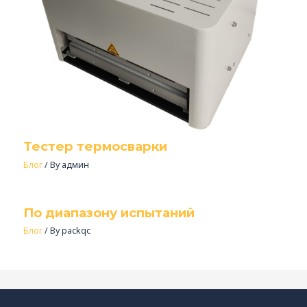
Тестер термосварки
Блог
/ By
админ
По диапазону испытаний
Блог
/ By
packqc