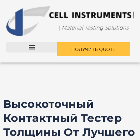
Перейти
Навигация
к
по
содержанию
записям
ПОЛУЧИТЬ QUOTE
Высокоточный
Контактный Тестер
Толщины От Лучшего