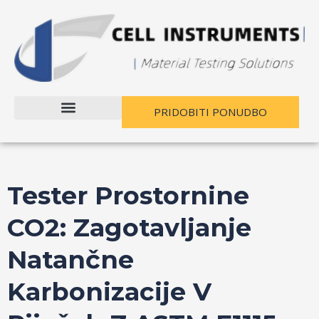
Preskoči
Navigacija
na
po
vsebino
objavi
PRIDOBITI PONUDBO
Tester Prostornine
CO2: Zagotavljanje
Natančne
Karbonizacije V