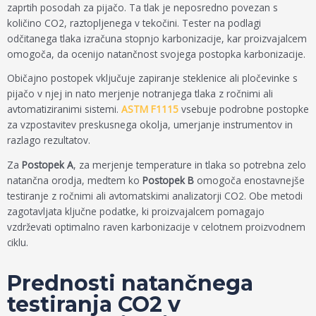
zaprtih posodah za pijačo. Ta tlak je neposredno povezan s
količino CO2, raztopljenega v tekočini. Tester na podlagi
odčitanega tlaka izračuna stopnjo karbonizacije, kar proizvajalcem
omogoča, da ocenijo natančnost svojega postopka karbonizacije.
Običajno postopek vključuje zapiranje steklenice ali pločevinke s
pijačo v njej in nato merjenje notranjega tlaka z ročnimi ali
avtomatiziranimi sistemi.
ASTM F1115
vsebuje podrobne postopke
za vzpostavitev preskusnega okolja, umerjanje instrumentov in
razlago rezultatov.
Za
Postopek A
, za merjenje temperature in tlaka so potrebna zelo
natančna orodja, medtem ko
Postopek B
omogoča enostavnejše
testiranje z ročnimi ali avtomatskimi analizatorji CO2. Obe metodi
zagotavljata ključne podatke, ki proizvajalcem pomagajo
vzdrževati optimalno raven karbonizacije v celotnem proizvodnem
ciklu.
Prednosti natančnega
testiranja CO2 v