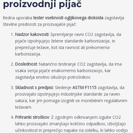
proizvodnji pijač
Redna uporaba
tester vsebnosti ogljikovega dioksida
zagotavlja
številne prednosti za proizvajalce pijač:
Nadzor kakovosti
: Spremljanje ravni CO2 zagotavlja, da
pijače izpolnjujejo želene standarde karbonizacije, in
preprečuje težave, kot sta ravnost ali prekomerna
karbonizacija.
Doslednost
: Natančno testiranje CO2 zagotavlja, da ima
vsaka serija pijače enakomerno karbonizacijo, kar
zagotavlja enotno izkušnjo potrošnikov.
Skladnost s predpisi
: Sledenje
ASTM F1115
zagotavlja, da
proizvajalci izpolnjujejo industrijske standarde za raven
satura, kar jim pomaga izogniti se morebitnim regulativnim
težavam.
Prihranki stroškov
: Z zgodnjim odkrivanjem izgube CO2
lahko proizvajalci zmanjšajo količino odpadkov, izboljšajo
učinkovitost in preprečijo napake na izdelku, ki lahko vodijo