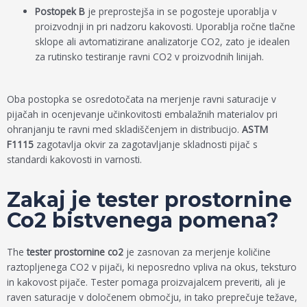
Postopek B
je preprostejša in se pogosteje uporablja v
proizvodnji in pri nadzoru kakovosti. Uporablja ročne tlačne
sklope ali avtomatizirane analizatorje CO2, zato je idealen
za rutinsko testiranje ravni CO2 v proizvodnih linijah.
Oba postopka se osredotočata na merjenje ravni saturacije v
pijačah in ocenjevanje učinkovitosti embalažnih materialov pri
ohranjanju te ravni med skladiščenjem in distribucijo.
ASTM
F1115
zagotavlja okvir za zagotavljanje skladnosti pijač s
standardi kakovosti in varnosti.
Zakaj je tester prostornine
Co2 bistvenega pomena?
The
tester prostornine co2
je zasnovan za merjenje količine
raztopljenega CO2 v pijači, ki neposredno vpliva na okus, teksturo
in kakovost pijače. Tester pomaga proizvajalcem preveriti, ali je
raven saturacije v določenem območju, in tako preprečuje težave,