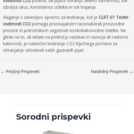
vsebnosti CO2
poskrbi, da pijače ohranijo želeno šumečnost, kar
izboljša okus, konsistenco izdelka in rok trajanja.
Vlaganje v zanesljivo opremo za testiranje, kot je
CLRT-01 Tester
vsebnosti CO2
pomaga proizvajalcem racionalizirati proizvodne
procese in potrošnikom zagotoviti visokokakovostne izdelke. Ne
glede na to, ali delate na področju raziskav in razvoja ali nadzora
kakovosti, je natančno testiranje CO2 ključnega pomena za
ohranjanje celovitosti vaših gaziranih pijač.
←
Prejšnji Prispevek
Naslednji Prispevek
→
Sorodni prispevki