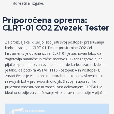
do vračil ali izgube.
Priporočena oprema:
CLRT-01 CO2
Zvezek
Tester
Za proizvajalce, ki želijo izboljšati svoj postopek preskušanja
karbonizacije, je
CLRT-01 Tester prostornine CO2
Cell
Instruments je odlična izbira. CLRT-01 je zasnovan tako, da
zagotavlja natančne in točne meritve CO2 ter zagotavlja, da
pijače izpolnjujejo zahtevane standarde karbonizacije. Izdelan
je tako, da podpira
ASTM F1115
Postopek A in Postopek B,
zaradi česar je vsestransko uporaben tako v raziskovalnih in
razvojnih kot v proizvodnih okoljih. S svojim uporabniku
prijaznim vmesnikom in zanesljivim delovanjem
CLRT-01
je
idealno orodje za vzdrževanje visoke ravni saturacije v pijačah.