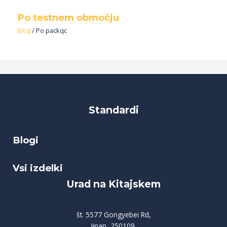
Po testnem območju
Blog
/ Po
packqc
Standardi
Blogi
Vsi izdelki
Urad na Kitajskem
št. 5577 Gongyebei Rd,
Jinan, 250109,