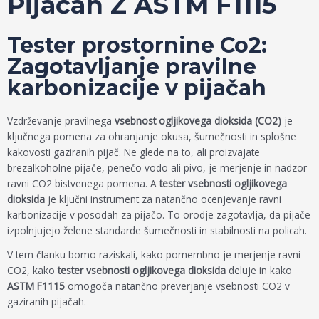
Pijačah Z ASTM F1115
Tester prostornine Co2:
Zagotavljanje pravilne
karbonizacije v pijačah
Vzdrževanje pravilnega
vsebnost ogljikovega dioksida (CO2)
je
ključnega pomena za ohranjanje okusa, šumečnosti in splošne
kakovosti gaziranih pijač. Ne glede na to, ali proizvajate
brezalkoholne pijače, penečo vodo ali pivo, je merjenje in nadzor
ravni CO2 bistvenega pomena. A
tester vsebnosti ogljikovega
dioksida
je ključni instrument za natančno ocenjevanje ravni
karbonizacije v posodah za pijačo. To orodje zagotavlja, da pijače
izpolnjujejo želene standarde šumečnosti in stabilnosti na policah.
V tem članku bomo raziskali, kako pomembno je merjenje ravni
CO2, kako
tester vsebnosti ogljikovega dioksida
deluje in kako
ASTM F1115
omogoča natančno preverjanje vsebnosti CO2 v
gaziranih pijačah.