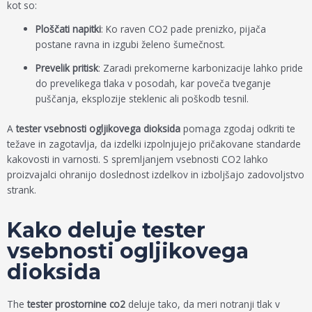
kot so:
Ploščati napitki
: Ko raven CO2 pade prenizko, pijača
postane ravna in izgubi želeno šumečnost.
Prevelik pritisk
: Zaradi prekomerne karbonizacije lahko pride
do prevelikega tlaka v posodah, kar poveča tveganje
puščanja, eksplozije steklenic ali poškodb tesnil.
A
tester vsebnosti ogljikovega dioksida
pomaga zgodaj odkriti te
težave in zagotavlja, da izdelki izpolnjujejo pričakovane standarde
kakovosti in varnosti. S spremljanjem vsebnosti CO2 lahko
proizvajalci ohranijo doslednost izdelkov in izboljšajo zadovoljstvo
strank.
Kako deluje tester
vsebnosti ogljikovega
dioksida
The
tester prostornine co2
deluje tako, da meri notranji tlak v