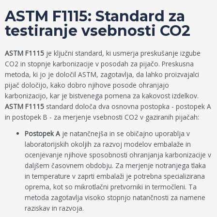
ASTM F1115: Standard za
testiranje vsebnosti CO2
ASTM F1115
je ključni standard, ki usmerja preskušanje izgube
CO2 in stopnje karbonizacije v posodah za pijačo. Preskusna
metoda, ki jo je določil ASTM, zagotavlja, da lahko proizvajalci
pijač določijo, kako dobro njihove posode ohranjajo
karbonizacijo, kar je bistvenega pomena za kakovost izdelkov.
ASTM F1115
standard določa dva osnovna postopka - postopek A
in postopek B - za merjenje vsebnosti CO2 v gaziranih pijačah:
Postopek A
je natančnejša in se običajno uporablja v
laboratorijskih okoljih za razvoj modelov embalaže in
ocenjevanje njihove sposobnosti ohranjanja karbonizacije v
daljšem časovnem obdobju. Za merjenje notranjega tlaka
in temperature v zaprti embalaži je potrebna specializirana
oprema, kot so mikrotlačni pretvorniki in termočleni. Ta
metoda zagotavlja visoko stopnjo natančnosti za namene
raziskav in razvoja.