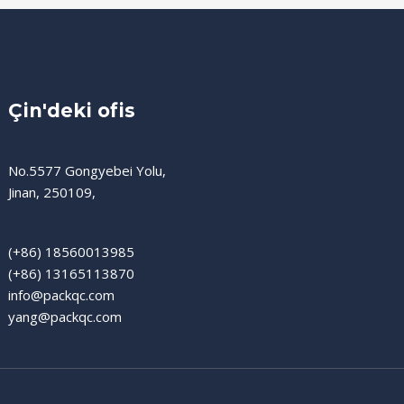
Çin'deki ofis
No.5577 Gongyebei Yolu,
Jinan, 250109,
(+86) 18560013985
(+86) 13165113870
info@packqc.com
yang@packqc.com