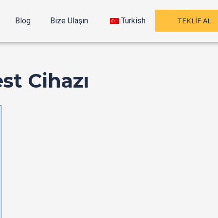
TEKLİF AL
Blog
Bize Ulaşın
Turkish
st Cihazı