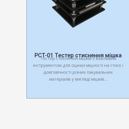
PCT-01 Тестер стиснення мішка
Тестер стиснення мішків є важливим
інструментом для оцінки міцності на стиск і
довговічності різних пакувальних
матеріалів у вигляді мішків....