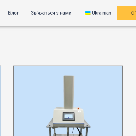
О
Блог
Зв'яжіться з нами
Ukrainian