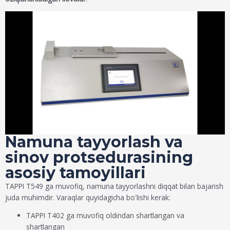
Namuna tayyorlash va
sinov protsedurasining
asosiy tamoyillari
TAPPI T549 ga muvofiq, namuna tayyorlashni diqqat bilan bajarish
juda muhimdir. Varaqlar quyidagicha bo'lishi kerak:
TAPPI T402 ga muvofiq oldindan shartlangan va
shartlangan