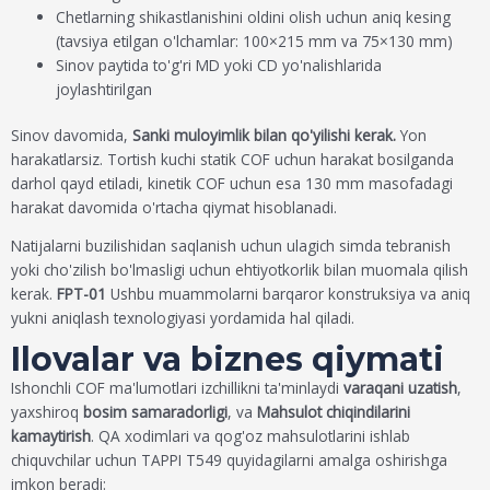
Chetlarning shikastlanishini oldini olish uchun aniq kesing
(tavsiya etilgan o'lchamlar: 100×215 mm va 75×130 mm)
Sinov paytida to'g'ri MD yoki CD yo'nalishlarida
joylashtirilgan
Sinov davomida,
Sanki muloyimlik bilan qo'yilishi kerak.
Yon
harakatlarsiz. Tortish kuchi statik COF uchun harakat bosilganda
darhol qayd etiladi, kinetik COF uchun esa 130 mm masofadagi
harakat davomida o'rtacha qiymat hisoblanadi.
Natijalarni buzilishidan saqlanish uchun ulagich simda tebranish
yoki cho'zilish bo'lmasligi uchun ehtiyotkorlik bilan muomala qilish
kerak.
FPT-01
Ushbu muammolarni barqaror konstruksiya va aniq
yukni aniqlash texnologiyasi yordamida hal qiladi.
Ilovalar va biznes qiymati
Ishonchli COF ma'lumotlari izchillikni ta'minlaydi
varaqani uzatish
,
yaxshiroq
bosim samaradorligi
, va
Mahsulot chiqindilarini
kamaytirish
. QA xodimlari va qog'oz mahsulotlarini ishlab
chiquvchilar uchun TAPPI T549 quyidagilarni amalga oshirishga
imkon beradi: