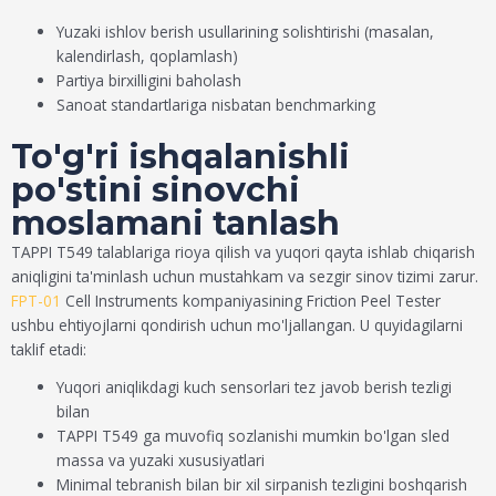
Yuzaki ishlov berish usullarining solishtirishi (masalan,
kalendirlash, qoplamlash)
Partiya birxilligini baholash
Sanoat standartlariga nisbatan benchmarking
To'g'ri ishqalanishli
po'stini sinovchi
moslamani tanlash
TAPPI T549 talablariga rioya qilish va yuqori qayta ishlab chiqarish
aniqligini ta'minlash uchun mustahkam va sezgir sinov tizimi zarur.
FPT-01
Cell Instruments kompaniyasining Friction Peel Tester
ushbu ehtiyojlarni qondirish uchun mo'ljallangan. U quyidagilarni
taklif etadi:
Yuqori aniqlikdagi kuch sensorlari tez javob berish tezligi
bilan
TAPPI T549 ga muvofiq sozlanishi mumkin bo'lgan sled
massa va yuzaki xususiyatlari
Minimal tebranish bilan bir xil sirpanish tezligini boshqarish