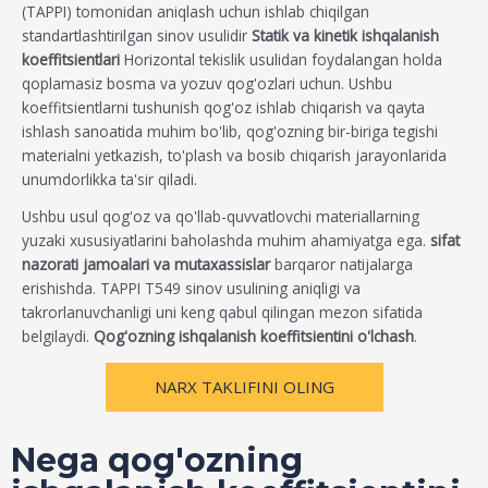
(TAPPI) tomonidan aniqlash uchun ishlab chiqilgan
standartlashtirilgan sinov usulidir
Statik va kinetik ishqalanish
koeffitsientlari
Horizontal tekislik usulidan foydalangan holda
qoplamasiz bosma va yozuv qog'ozlari uchun. Ushbu
koeffitsientlarni tushunish qog'oz ishlab chiqarish va qayta
ishlash sanoatida muhim bo'lib, qog'ozning bir-biriga tegishi
materialni yetkazish, to'plash va bosib chiqarish jarayonlarida
unumdorlikka ta'sir qiladi.
Ushbu usul qog'oz va qo'llab-quvvatlovchi materiallarning
yuzaki xususiyatlarini baholashda muhim ahamiyatga ega.
sifat
nazorati jamoalari va mutaxassislar
barqaror natijalarga
erishishda. TAPPI T549 sinov usulining aniqligi va
takrorlanuvchanligi uni keng qabul qilingan mezon sifatida
belgilaydi.
Qog'ozning ishqalanish koeffitsientini o'lchash
.
NARX TAKLIFINI OLING
Nega qog'ozning