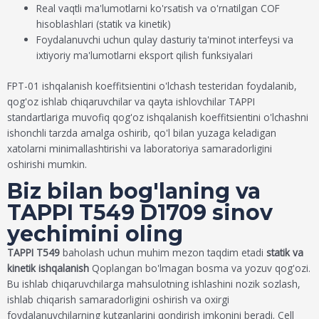
Real vaqtli ma'lumotlarni ko'rsatish va o'rnatilgan COF
hisoblashlari (statik va kinetik)
Foydalanuvchi uchun qulay dasturiy ta'minot interfeysi va
ixtiyoriy ma'lumotlarni eksport qilish funksiyalari
FPT-01 ishqalanish koeffitsientini o'lchash testeridan foydalanib,
qog'oz ishlab chiqaruvchilar va qayta ishlovchilar TAPPI
standartlariga muvofiq qog'oz ishqalanish koeffitsientini o'lchashni
ishonchli tarzda amalga oshirib, qo'l bilan yuzaga keladigan
xatolarni minimallashtirishi va laboratoriya samaradorligini
oshirishi mumkin.
Biz bilan bog'laning va
TAPPI T549 D1709 sinov
yechimini oling
TAPPI T549
baholash uchun muhim mezon taqdim etadi
statik va
kinetik ishqalanish
Qoplangan bo'lmagan bosma va yozuv qog'ozi.
Bu ishlab chiqaruvchilarga mahsulotning ishlashini nozik sozlash,
ishlab chiqarish samaradorligini oshirish va oxirgi
foydalanuvchilarning kutganlarini qondirish imkonini beradi. Cell