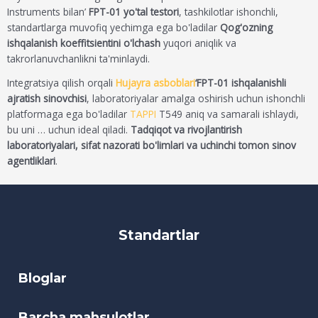
Instruments bilan’
FPT-01 yo'tal testori
, tashkilotlar ishonchli,
standartlarga muvofiq yechimga ega bo'ladilar
Qog'ozning
ishqalanish koeffitsientini o'lchash
yuqori aniqlik va
takrorlanuvchanlikni ta'minlaydi.
Integratsiya qilish orqali
Hujayra asboblari
‘FPT-01 ishqalanishli
ajratish sinovchisi
, laboratoriyalar amalga oshirish uchun ishonchli
platformaga ega bo'ladilar
TAPPI
T549 aniq va samarali ishlaydi,
bu uni … uchun ideal qiladi.
Tadqiqot va rivojlantirish
laboratoriyalari, sifat nazorati bo'limlari va uchinchi tomon sinov
agentliklari
.
Standartlar
Bloglar
Barcha mahsulotlar