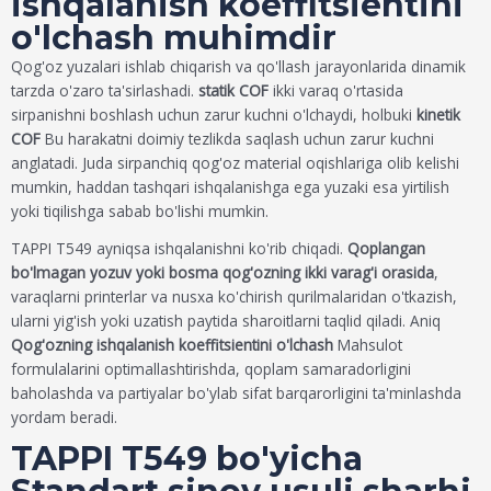
ishqalanish koeffitsientini
o'lchash muhimdir
Qog'oz yuzalari ishlab chiqarish va qo'llash jarayonlarida dinamik
tarzda o'zaro ta'sirlashadi.
statik COF
ikki varaq o'rtasida
sirpanishni boshlash uchun zarur kuchni o'lchaydi, holbuki
kinetik
COF
Bu harakatni doimiy tezlikda saqlash uchun zarur kuchni
anglatadi. Juda sirpanchiq qog'oz material oqishlariga olib kelishi
mumkin, haddan tashqari ishqalanishga ega yuzaki esa yirtilish
yoki tiqilishga sabab bo'lishi mumkin.
TAPPI T549 ayniqsa ishqalanishni ko'rib chiqadi.
Qoplangan
bo'lmagan yozuv yoki bosma qog'ozning ikki varag'i orasida
,
varaqlarni printerlar va nusxa ko'chirish qurilmalaridan o'tkazish,
ularni yig'ish yoki uzatish paytida sharoitlarni taqlid qiladi. Aniq
Qog'ozning ishqalanish koeffitsientini o'lchash
Mahsulot
formulalarini optimallashtirishda, qoplam samaradorligini
baholashda va partiyalar bo'ylab sifat barqarorligini ta'minlashda
yordam beradi.
TAPPI T549 bo'yicha