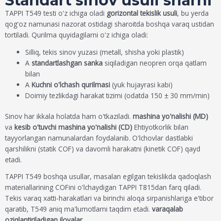
Standart sinov usuli sharhi
TAPPI T549 testi o'z ichiga oladi
gorizontal tekislik usuli
, bu yerda
qog'oz namunasi nazorat ostidagi sharoitda boshqa varaq ustidan
tortiladi. Qurilma quyidagilarni o'z ichiga oladi:
Silliq, tekis sinov yuzasi (metall, shisha yoki plastik)
A
standartlashgan sanka
siqiladigan neopren orqa qatlam
bilan
A
Kuchni o'lchash qurilmasi
(yuk hujayrasi kabi)
Doimiy tezlikdagi harakat tizimi (odatda 150 ± 30 mm/min)
Sinov har ikkala holatda ham o'tkaziladi.
mashina yo'nalishi (MD)
va
kesib o'tuvchi mashina yo'nalishi (CD)
Ehtiyotkorlik bilan
tayyorlangan namunalardan foydalanib. O'lchovlar dastlabki
qarshilikni (statik COF) va davomli harakatni (kinetik COF) qayd
etadi.
TAPPI T549 boshqa usullar, masalan egilgan tekislikda qadoqlash
materiallarining COFini o'lchaydigan TAPPI T815dan farq qiladi.
Tekis varaq xatti-harakatlari va birinchi aloqa sirpanishlariga e'tibor
qaratib, T549 aniq ma'lumotlarni taqdim etadi.
varaqalab
oziqlantiriladigan ilovalar
.