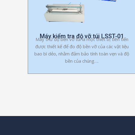
Máy kiểm tra độ vỡ túi LSST-01
Máy thử độ bền vỡ túi là một thiết bị tiên tiến
được thiết kế để đo độ bền vỡ của các vật liệu
bao bì dẻo, nhằm đảm bảo tính toàn vẹn và độ
bền của chúng….