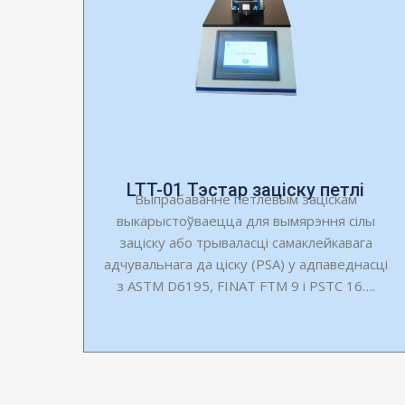
LTT-01 Тэстар заціску петлі
Выпрабаванне петлевым заціскам
выкарыстоўваецца для вымярэння сілы
заціску або трываласці самаклейкавага
адчувальнага да ціску (PSA) у адпаведнасці
з ASTM D6195, FINAT FTM 9 і PSTC 16….