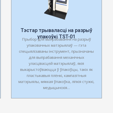
Тэстар трываласці на разрыў
упакоўкі TST-01
Прыбор для выпрабавання на разрыў
упаковачных матэрыялаў — гэта
спецыялізаваны інструмент, прызначаны
для выпрабавання механічных
уласцівасцей матэрыялаў, якія
выкарыстоўваюцца ў ўпакоўцы, такіх як
пластыкавыя плёнкі, кампазітныя
матэрыялы, мяккая ўпакоўка, ліпкія стужкі,
медыцынскія…