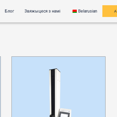
А
Блог
Звяжыцеся з намі
Belarusian