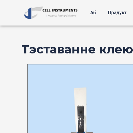
Перайсці
да
Аб
Прадукт
зместу
Тэставанне клею