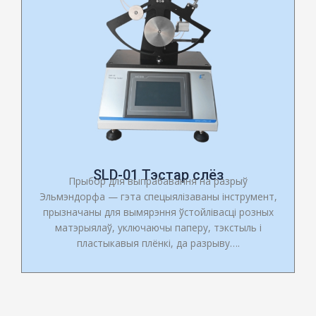
SLD-01 Тэстар слёз
Прыбор для выпрабавання на разрыў
Эльмэндорфа — гэта спецыялізаваны інструмент,
прызначаны для вымярэння ўстойлівасці розных
матэрыялаў, уключаючы паперу, тэкстыль і
пластыкавыя плёнкі, да разрыву….