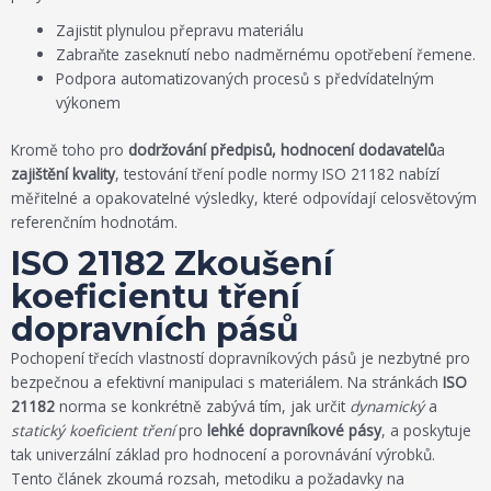
Zajistit plynulou přepravu materiálu
Zabraňte zaseknutí nebo nadměrnému opotřebení řemene.
Podpora automatizovaných procesů s předvídatelným
výkonem
Kromě toho pro
dodržování předpisů, hodnocení dodavatelů
a
zajištění kvality
, testování tření podle normy ISO 21182 nabízí
měřitelné a opakovatelné výsledky, které odpovídají celosvětovým
referenčním hodnotám.
ISO 21182 Zkoušení
koeficientu tření
dopravních pásů
Pochopení třecích vlastností dopravníkových pásů je nezbytné pro
bezpečnou a efektivní manipulaci s materiálem. Na stránkách
ISO
21182
norma se konkrétně zabývá tím, jak určit
dynamický
a
statický koeficient tření
pro
lehké dopravníkové pásy
, a poskytuje
tak univerzální základ pro hodnocení a porovnávání výrobků.
Tento článek zkoumá rozsah, metodiku a požadavky na