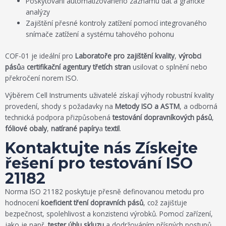
Poskytování automatizovaného záznamu dat a grafické
analýzy
Zajištění přesné kontroly zatížení pomocí integrovaného
snímače zatížení a systému tahového pohonu
COF-01 je ideální pro
Laboratoře pro zajištění kvality
,
výrobci
pásů
a
certifikační agentury třetích stran
usilovat o splnění nebo
překročení norem ISO.
Výběrem Cell Instruments uživatelé získají výhody robustní kvality
provedení, shody s požadavky na
Metody ISO a ASTM
, a odborná
technická podpora přizpůsobená
testování dopravníkových pásů
,
fóliové obaly
,
natírané papíry
a
textil
.
Kontaktujte nás Získejte
řešení pro testování ISO
21182
Norma ISO 21182 poskytuje přesně definovanou metodu pro
hodnocení
koeficient tření dopravních pásů
, což zajišťuje
bezpečnost, spolehlivost a konzistenci výrobků. Pomocí zařízení,
jako je např.
tester úhlu skluzu
a dodržováním přísných postupů