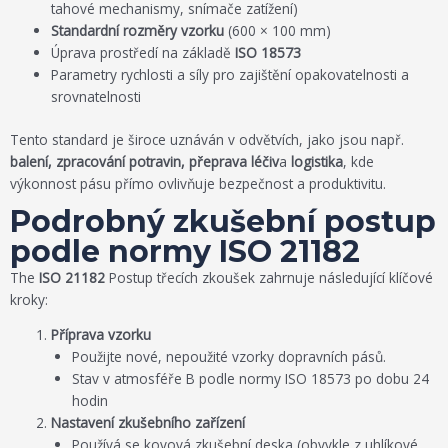
tahové mechanismy, snímače zatížení)
Standardní rozměry vzorku
(600 × 100 mm)
Úprava prostředí na základě
ISO 18573
Parametry rychlosti a síly pro zajištění opakovatelnosti a
srovnatelnosti
Tento standard je široce uznáván v odvětvích, jako jsou např.
balení, zpracování potravin, přeprava léčiv
a
logistika
, kde
výkonnost pásu přímo ovlivňuje bezpečnost a produktivitu.
Podrobný zkušební postup
podle normy ISO 21182
The
ISO 21182
Postup třecích zkoušek zahrnuje následující klíčové
kroky:
Příprava vzorku
Použijte nové, nepoužité vzorky dopravních pásů.
Stav v atmosféře B podle normy ISO 18573 po dobu 24
hodin
Nastavení zkušebního zařízení
Používá se kovová zkušební deska (obvykle z uhlíkové