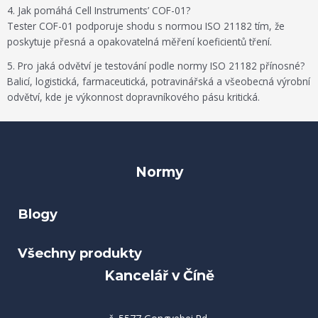
4. Jak pomáhá Cell Instruments’ COF-01?
Tester COF-01 podporuje shodu s normou ISO 21182 tím, že
poskytuje přesná a opakovatelná měření koeficientů tření.
5. Pro jaká odvětví je testování podle normy ISO 21182 přínosné?
Balicí, logistická, farmaceutická, potravinářská a všeobecná výrobní
odvětví, kde je výkonnost dopravníkového pásu kritická.
Normy
Blogy
Všechny produkty
Kancelář v Číně