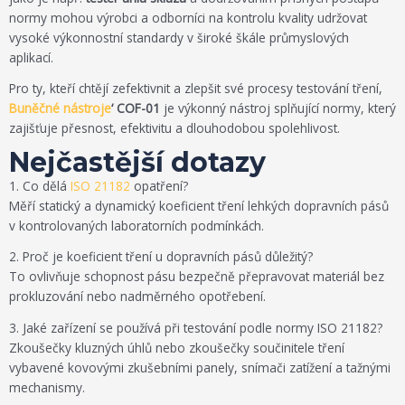
normy mohou výrobci a odborníci na kontrolu kvality udržovat
vysoké výkonnostní standardy v široké škále průmyslových
aplikací.
Pro ty, kteří chtějí zefektivnit a zlepšit své procesy testování tření,
Buněčné nástroje
‘ COF-01
je výkonný nástroj splňující normy, který
zajišťuje přesnost, efektivitu a dlouhodobou spolehlivost.
Nejčastější dotazy
1. Co dělá
ISO 21182
opatření?
Měří statický a dynamický koeficient tření lehkých dopravních pásů
v kontrolovaných laboratorních podmínkách.
2. Proč je koeficient tření u dopravních pásů důležitý?
To ovlivňuje schopnost pásu bezpečně přepravovat materiál bez
prokluzování nebo nadměrného opotřebení.
3. Jaké zařízení se používá při testování podle normy ISO 21182?
Zkoušečky kluzných úhlů nebo zkoušečky součinitele tření
vybavené kovovými zkušebními panely, snímači zatížení a tažnými
mechanismy.