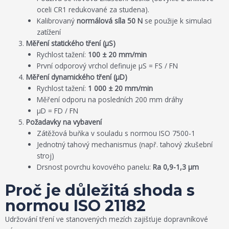
oceli CR1 redukované za studena).
Kalibrovaný
normálová síla 50 N
se použije k simulaci
zatížení
Měření statického tření (μS)
Rychlost tažení:
100 ± 20 mm/min
První odporový vrchol definuje μS = FS / FN
Měření dynamického tření (μD)
Rychlost tažení:
1 000 ± 20 mm/min
Měření odporu na posledních 200 mm dráhy
μD = FD / FN
Požadavky na vybavení
Zátěžová buňka v souladu s normou ISO 7500-1
Jednotný tahový mechanismus (např. tahový zkušební
stroj)
Drsnost povrchu kovového panelu:
Ra 0,9-1,3 μm
Proč je důležitá shoda s
normou ISO 21182
Udržování tření ve stanovených mezích zajišťuje dopravníkové