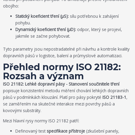
obojího:
Statický koeficient tření (μS):
sílu potřebnou k zahájení
pohybu.
Dynamický koeficient tření (μD):
odpor, který se projeví,
jakmile se začne pohybovat.
Tyto parametry jsou nepostradatelné při návrhu a kontrole kvality
dopravních pásů v logistice, balení a průmyslové automatizaci.
Přehled normy ISO 21182:
Rozsah a význam
ISO 21182: Lehké dopravní pásy - Stanovení součinitele tření
popisuje konzistentní metodu měření chování lehkých dopravních
pásů v podmínkách klouzání. Platí pro pásy pokryté
ISO 21183-1
,
se zaměřením na skutečné interakce mezi povrchy pásů a
kovovými substráty.
Mezi hlavní rysy normy ISO 21182 patří:
Definovaný test
specifikace přístroje
(zkušební panely,