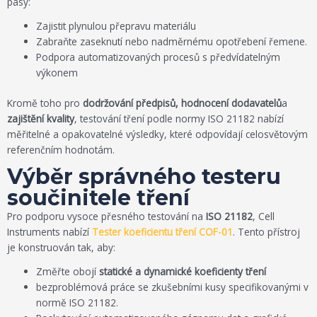
pásy:
Zajistit plynulou přepravu materiálu
Zabraňte zaseknutí nebo nadměrnému opotřebení řemene.
Podpora automatizovaných procesů s předvídatelným
výkonem
Kromě toho pro
dodržování předpisů, hodnocení dodavatelů
a
zajištění kvality
, testování tření podle normy ISO 21182 nabízí
měřitelné a opakovatelné výsledky, které odpovídají celosvětovým
referenčním hodnotám.
Výběr správného testeru
součinitele tření
Pro podporu vysoce přesného testování na
ISO 21182
, Cell
Instruments nabízí
Tester koeficientu tření COF-01
. Tento přístroj
je konstruován tak, aby:
Změřte obojí
statické a dynamické koeficienty tření
bezproblémová práce se zkušebními kusy specifikovanými v
normě ISO 21182.