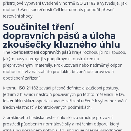
přístrojové vybavení uvedené v normě ISO 21182 a vysvětluje, jak
mohou řešení společnosti Cell Instruments podpořit přesné
testování shody.
Součinitel tření
dopravních pásů a úloha
zkoušečky kluzného úhlu
The
koeficient tření dopravních pásů
hraje rozhodující roli způsob,
jakým pásy interagují s podpůrnými konstrukcemi a
přepravovanými materiály. Prokluzování nebo nadměrný odpor
mohou mít vliv na stabilitu produktu, bezpečnost provozu a
opotřebení zařízení.
K tomu,
ISO 21182
zavádí přesné definice a zkušební postupy.
Jedním z hlavních nástrojů používaných při těchto měřeních je tzv.
tester úhlu skluzu
-specializované zařízení určené k vyhodnocování
třecích vlastností v kontrolovaných podmínkách.
Z praktického hlediska tester úhlu skluzu simuluje provozní
prostředí působením normálové síly a měřením odporu, který
vzniká při posuvném pohybu. To umožňuje přesné vyhodnocení