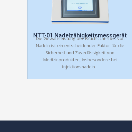
NTT-01 Nadelzähigkeitsmessgerät
Die Gewährleistung der Bruchsicherheit von
Nadeln ist ein entscheidender Faktor für die
Sicherheit und Zuverlässigkeit von
Medizinprodukten, insbesondere bei
Injektionsnadeln....