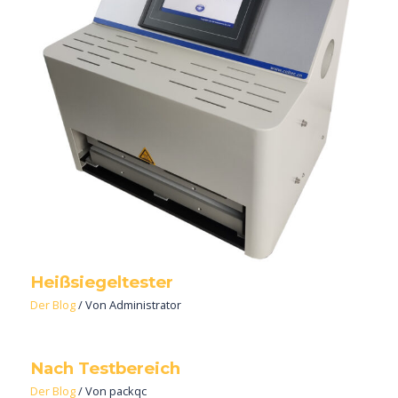
Heißsiegeltester
Der Blog
/ Von
Administrator
Nach Testbereich
Der Blog
/ Von
packqc