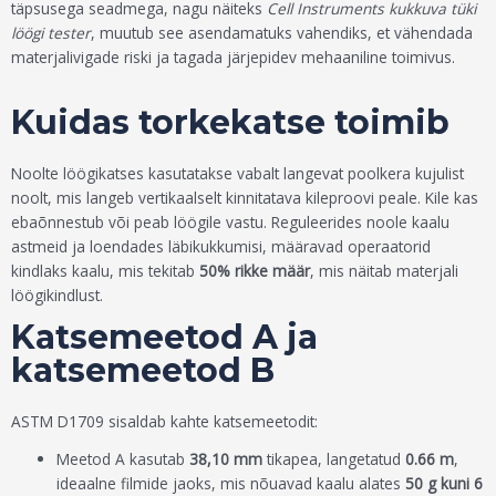
täpsusega seadmega, nagu näiteks
Cell Instruments kukkuva tüki
löögi tester
, muutub see asendamatuks vahendiks, et vähendada
materjalivigade riski ja tagada järjepidev mehaaniline toimivus.
Kuidas torkekatse toimib
Noolte löögikatses kasutatakse vabalt langevat poolkera kujulist
noolt, mis langeb vertikaalselt kinnitatava kileproovi peale. Kile kas
ebaõnnestub või peab löögile vastu. Reguleerides noole kaalu
astmeid ja loendades läbikukkumisi, määravad operaatorid
kindlaks kaalu, mis tekitab
50% rikke määr
, mis näitab materjali
löögikindlust.
Katsemeetod A ja
katsemeetod B
ASTM D1709 sisaldab kahte katsemeetodit:
Meetod A kasutab
38,10 mm
tikapea, langetatud
0.66 m
,
ideaalne filmide jaoks, mis nõuavad kaalu alates
50 g kuni 6