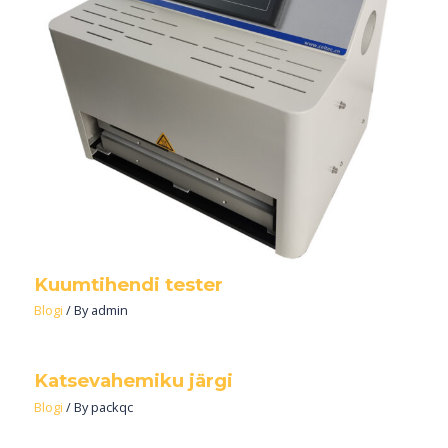
Kuumtihendi tester
Blogi
/ By
admin
Katsevahemiku järgi
Blogi
/ By
packqc