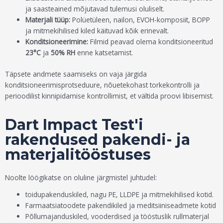
ja saasteained mõjutavad tulemusi oluliselt.
Materjali tüüp:
Polüetüleen, nailon, EVOH-komposiit, BOPP
ja mitmekihilised kiled käituvad kõik erinevalt.
Konditsioneerimine:
Filmid peavad olema konditsioneeritud
23°C
ja
50% RH
enne katsetamist.
Täpsete andmete saamiseks on vaja järgida
konditsioneerimisprotseduure, nõuetekohast torkekontrolli ja
perioodilist kinnipidamise kontrollimist, et vältida proovi libisemist.
Dart Impact Test'i
rakendused pakendi- ja
materjalitööstuses
Noolte löögikatse on oluline järgmistel juhtudel:
toidupakenduskiled, nagu PE, LLDPE ja mitmekihilised kotid.
Farmaatsiatoodete pakendikiled ja meditsiiniseadmete kotid
Põllumajanduskiled, vooderdised ja tööstuslik rullmaterjal