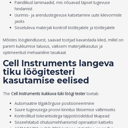
Paindlikud laminaadid, mis nõuavad täpset tugevuse
hindamist
Uurimis- ja arendustegevuse katsetamine uute kilevormide
jaoks
Sissetuleva materjali kontroll töötlejatele ja töötlejatele
Mõistes löögikindlusest, saavad tootjad kavandada kiled, millel on
parem kukkumise taluvus, väiksem materjalikasutus ja
optimeeritud mehaaniline tasakaal.
Cell Instruments langeva
tiku löögitesteri
kasutamise eelised
The
Cell Instruments kukkuva tüki löögi tester
toetab:
Automaatne tilgakõrguse positsioneerimine
Suure tugevusega proovi kinnitus libisemise vältimiseks
Kontrollitud tolerantsidega täppistöödeldud tikapead
Sisseehitatud ohutusmehhanismid operaatori kaitseks