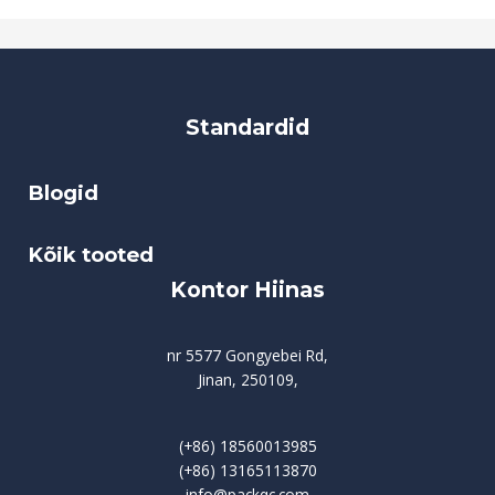
Standardid
Blogid
Kõik tooted
Kontor Hiinas
nr 5577 Gongyebei Rd,
Jinan, 250109,
(+86) 18560013985
(+86) 13165113870
info@packqc.com