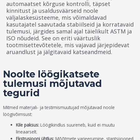
automaatset kõrguse kontrolli, täpset
kinnitust ja usaldusväärseid noole
väljalaskesüsteeme, mis võimaldavad
kasutajatel saavutada stabiilseid ja korratavaid
tulemusi, järgides samal ajal täielikult ASTM ja
ISO nõudeid. See on eriti väärtuslik
tootmisettevõtetele, mis vajavad järjepidevat
aruandlust ja jälgitavaid katseandmeid.
Noolte löögikatsete
tulemusi mõjutavad
tegurid
Mitmed materjali- ja testimismuutujad mõjutavad noole
löögivõimsust:
Kile paksus:
Löögikindlus suureneb, kuid ei muutu
lineaarselt.
Ekstrusiooni ühtlus:
Mõõtmete varieerumine, stantsijooned