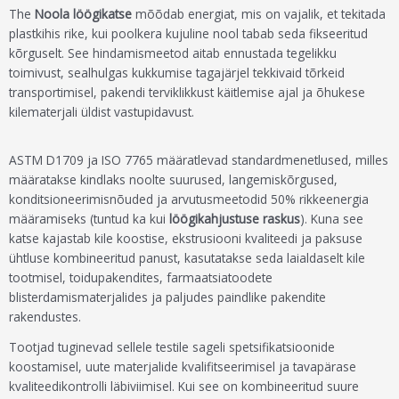
The
Noola löögikatse
mõõdab energiat, mis on vajalik, et tekitada
plastkihis rike, kui poolkera kujuline nool tabab seda fikseeritud
kõrguselt. See hindamismeetod aitab ennustada tegelikku
toimivust, sealhulgas kukkumise tagajärjel tekkivaid tõrkeid
transportimisel, pakendi terviklikkust käitlemise ajal ja õhukese
kilematerjali üldist vastupidavust.
ASTM D1709 ja ISO 7765 määratlevad standardmenetlused, milles
määratakse kindlaks noolte suurused, langemiskõrgused,
konditsioneerimisnõuded ja arvutusmeetodid 50% rikkeenergia
määramiseks (tuntud ka kui
löögikahjustuse raskus
). Kuna see
katse kajastab kile koostise, ekstrusiooni kvaliteedi ja paksuse
ühtluse kombineeritud panust, kasutatakse seda laialdaselt kile
tootmisel, toidupakendites, farmaatsiatoodete
blisterdamismaterjalides ja paljudes paindlike pakendite
rakendustes.
Tootjad tuginevad sellele testile sageli spetsifikatsioonide
koostamisel, uute materjalide kvalifitseerimisel ja tavapärase
kvaliteedikontrolli läbiviimisel. Kui see on kombineeritud suure