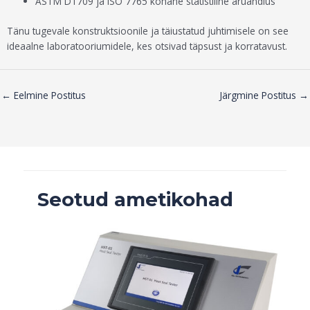
ASTM D1709 ja ISO 7765 kohane statistiline aruandlus
Tänu tugevale konstruktsioonile ja täiustatud juhtimisele on see
ideaalne laboratooriumidele, kes otsivad täpsust ja korratavust.
←
Eelmine Postitus
Järgmine Postitus
→
Seotud ametikohad