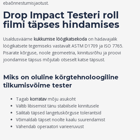
ebaõnnestumisjaotust.
Drop Impact Testeri roll
filmi täpses hindamises
Usaldusväärne
kukkumise löögikatsekoda
on hädavajalik
löögikatsete tegemiseks vastavalt ASTM D1709 ja ISO 7765.
Pisarate kõrguse, noole geomeetria, kinnitusrõhu ja proovi
joondamise täpsus mõjutab otseselt katse täpsust.
Miks on oluline kõrgtehnoloogiline
tilkumisvõime tester
Tagab
korratav
mõju asukoht
Vältib libisemist tänu stabiilsele kinnitusele
Säilitab täpsed langetuskõrguse tolerantsid
Võimaldab täpset noolte kaalu suurendamist
Vähendab operaatori varieeruvust