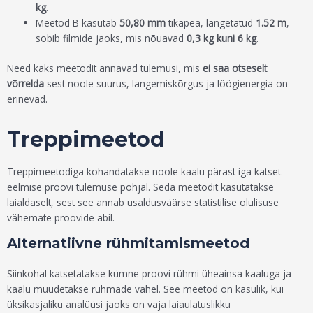
kg
.
Meetod B kasutab
50,80 mm
tikapea, langetatud
1.52 m
,
sobib filmide jaoks, mis nõuavad
0,3 kg kuni 6 kg
.
Need kaks meetodit annavad tulemusi, mis
ei saa otseselt
võrrelda
sest noole suurus, langemiskõrgus ja löögienergia on
erinevad.
Treppimeetod
Treppimeetodiga kohandatakse noole kaalu pärast iga katset
eelmise proovi tulemuse põhjal. Seda meetodit kasutatakse
laialdaselt, sest see annab usaldusväärse statistilise olulisuse
vähemate proovide abil.
Alternatiivne rühmitamismeetod
Siinkohal katsetatakse kümne proovi rühmi üheainsa kaaluga ja
kaalu muudetakse rühmade vahel. See meetod on kasulik, kui
üksikasjaliku analüüsi jaoks on vaja laiaulatuslikku