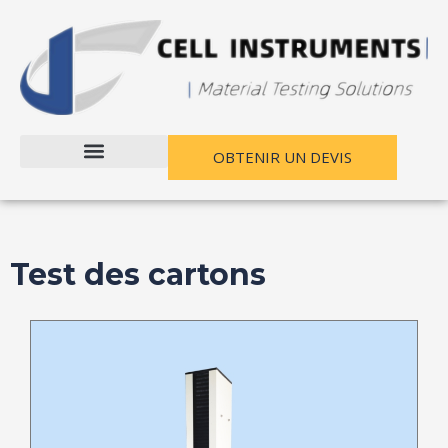
Passer
au
contenu
OBTENIR UN DEVIS
Test des cartons