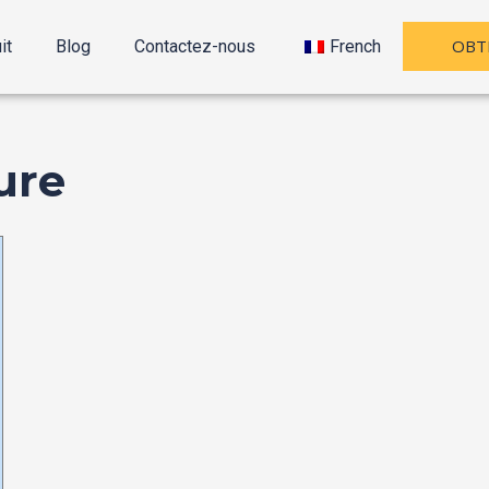
OBT
it
Blog
Contactez-nous
French
ure