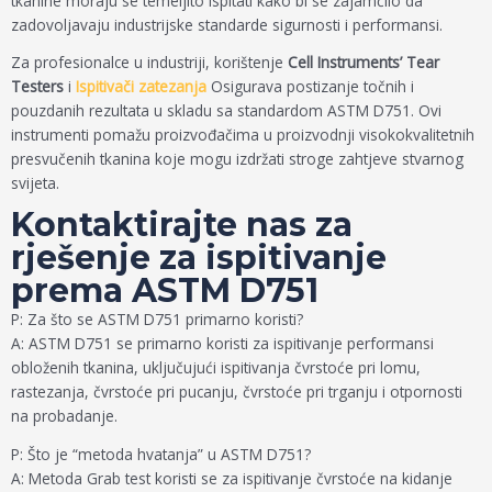
tkanine moraju se temeljito ispitati kako bi se zajamčilo da
zadovoljavaju industrijske standarde sigurnosti i performansi.
Za profesionalce u industriji, korištenje
Cell Instruments’ Tear
Testers
i
Ispitivači zatezanja
Osigurava postizanje točnih i
pouzdanih rezultata u skladu sa standardom ASTM D751. Ovi
instrumenti pomažu proizvođačima u proizvodnji visokokvalitetnih
presvučenih tkanina koje mogu izdržati stroge zahtjeve stvarnog
svijeta.
Kontaktirajte nas za
rješenje za ispitivanje
prema ASTM D751
P: Za što se ASTM D751 primarno koristi?
A: ASTM D751 se primarno koristi za ispitivanje performansi
obloženih tkanina, uključujući ispitivanja čvrstoće pri lomu,
rastezanja, čvrstoće pri pucanju, čvrstoće pri trganju i otpornosti
na probadanje.
P: Što je “metoda hvatanja” u ASTM D751?
A: Metoda Grab test koristi se za ispitivanje čvrstoće na kidanje