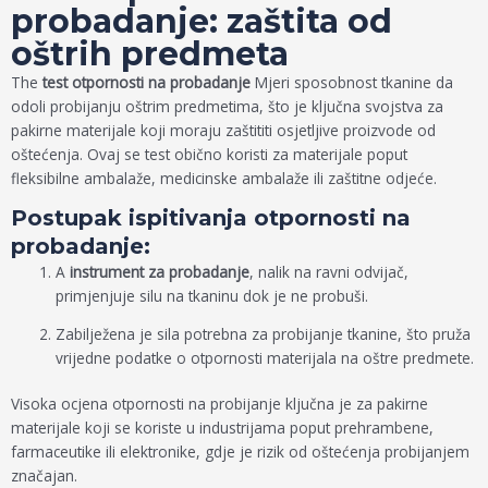
probadanje: zaštita od
oštrih predmeta
The
test otpornosti na probadanje
Mjeri sposobnost tkanine da
odoli probijanju oštrim predmetima, što je ključna svojstva za
pakirne materijale koji moraju zaštititi osjetljive proizvode od
oštećenja. Ovaj se test obično koristi za materijale poput
fleksibilne ambalaže, medicinske ambalaže ili zaštitne odjeće.
Postupak ispitivanja otpornosti na
probadanje:
A
instrument za probadanje
, nalik na ravni odvijač,
primjenjuje silu na tkaninu dok je ne probuši.
Zabilježena je sila potrebna za probijanje tkanine, što pruža
vrijedne podatke o otpornosti materijala na oštre predmete.
Visoka ocjena otpornosti na probijanje ključna je za pakirne
materijale koji se koriste u industrijama poput prehrambene,
farmaceutike ili elektronike, gdje je rizik od oštećenja probijanjem
značajan.