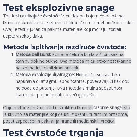
Test eksplozivne snage
The
test razdirajuće čvrstoće
Mjeri tlak pri kojem će obložena
tkanina puknuti kada je izložena hidrauličkom ili mehaničkom tlaku.
Ovaj je test ključan za pakirne materijale koji moraju izdržati
uvjete visokog tlaka.
Metode ispitivanja razdiruće čvrstoće:
Metoda Ball Burst:
Polirana čelična kugla vrši pritisak na
tkaninu dok ne pukne. Ova metoda mjeri otpornost tkanine
na iznenadni, lokalizirani pritisak.
Metoda eksplozije dijafragme:
Hidraulički sustav tlaka
napuhava dijafragmu ispod tkanine, povećavajući tlak dok
ne dođe do pucanja. Ova metoda simulira sposobnost
tkanine da podnese tlak na većoj površini.
Obje metode pružaju uvid u strukturu tkanine.
razorne snage
, što
je ključno za materijale koji će biti izloženi unutarnjim pritiscima,
poput zapečaćenih pakiranja hrane ili medicinskih vrećica.
Test čvrstoće trganja