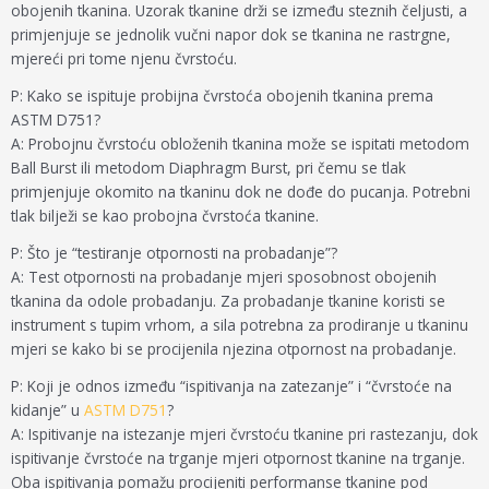
obojenih tkanina. Uzorak tkanine drži se između steznih čeljusti, a
primjenjuje se jednolik vučni napor dok se tkanina ne rastrgne,
mjereći pri tome njenu čvrstoću.
P: Kako se ispituje probijna čvrstoća obojenih tkanina prema
ASTM D751?
A: Probojnu čvrstoću obloženih tkanina može se ispitati metodom
Ball Burst ili metodom Diaphragm Burst, pri čemu se tlak
primjenjuje okomito na tkaninu dok ne dođe do pucanja. Potrebni
tlak bilježi se kao probojna čvrstoća tkanine.
P: Što je “testiranje otpornosti na probadanje”?
A: Test otpornosti na probadanje mjeri sposobnost obojenih
tkanina da odole probadanju. Za probadanje tkanine koristi se
instrument s tupim vrhom, a sila potrebna za prodiranje u tkaninu
mjeri se kako bi se procijenila njezina otpornost na probadanje.
P: Koji je odnos između “ispitivanja na zatezanje” i “čvrstoće na
kidanje” u
ASTM D751
?
A: Ispitivanje na istezanje mjeri čvrstoću tkanine pri rastezanju, dok
ispitivanje čvrstoće na trganje mjeri otpornost tkanine na trganje.
Oba ispitivanja pomažu procijeniti performanse tkanine pod