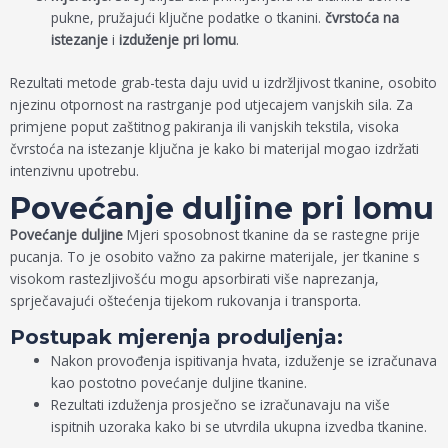
pukne, pružajući ključne podatke o tkanini.
čvrstoća na
istezanje
i
izduženje pri lomu
.
Rezultati metode grab-testa daju uvid u izdržljivost tkanine, osobito
njezinu otpornost na rastrganje pod utjecajem vanjskih sila. Za
primjene poput zaštitnog pakiranja ili vanjskih tekstila, visoka
čvrstoća na istezanje ključna je kako bi materijal mogao izdržati
intenzivnu upotrebu.
Povećanje duljine pri lomu
Povećanje duljine
Mjeri sposobnost tkanine da se rastegne prije
pucanja. To je osobito važno za pakirne materijale, jer tkanine s
visokom rastezljivošću mogu apsorbirati više naprezanja,
sprječavajući oštećenja tijekom rukovanja i transporta.
Postupak mjerenja produljenja:
Nakon provođenja ispitivanja hvata, izduženje se izračunava
kao postotno povećanje duljine tkanine.
Rezultati izduženja prosječno se izračunavaju na više
ispitnih uzoraka kako bi se utvrdila ukupna izvedba tkanine.