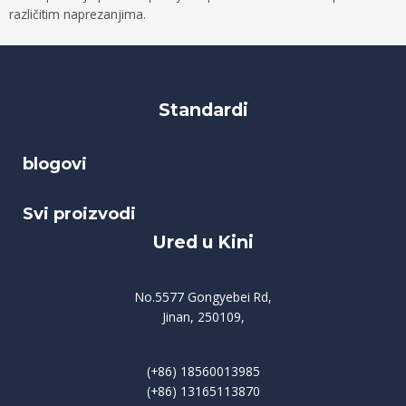
različitim naprezanjima.
Standardi
blogovi
Svi proizvodi
Ured u Kini
No.5577 Gongyebei Rd,
Jinan, 250109,
(+86) 18560013985
(+86) 13165113870