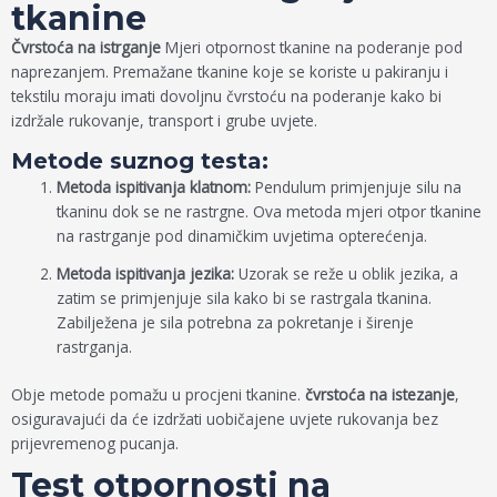
tkanine
Čvrstoća na istrganje
Mjeri otpornost tkanine na poderanje pod
naprezanjem. Premažane tkanine koje se koriste u pakiranju i
tekstilu moraju imati dovoljnu čvrstoću na poderanje kako bi
izdržale rukovanje, transport i grube uvjete.
Metode suznog testa:
Metoda ispitivanja klatnom:
Pendulum primjenjuje silu na
tkaninu dok se ne rastrgne. Ova metoda mjeri otpor tkanine
na rastrganje pod dinamičkim uvjetima opterećenja.
Metoda ispitivanja jezika:
Uzorak se reže u oblik jezika, a
zatim se primjenjuje sila kako bi se rastrgala tkanina.
Zabilježena je sila potrebna za pokretanje i širenje
rastrganja.
Obje metode pomažu u procjeni tkanine.
čvrstoća na istezanje
,
osiguravajući da će izdržati uobičajene uvjete rukovanja bez
prijevremenog pucanja.
Test otpornosti na