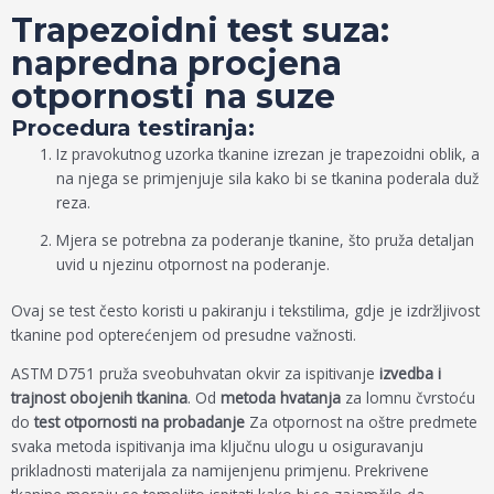
Trapezoidni test suza:
napredna procjena
otpornosti na suze
Procedura testiranja:
Iz pravokutnog uzorka tkanine izrezan je trapezoidni oblik, a
na njega se primjenjuje sila kako bi se tkanina poderala duž
reza.
Mjera se potrebna za poderanje tkanine, što pruža detaljan
uvid u njezinu otpornost na poderanje.
Ovaj se test često koristi u pakiranju i tekstilima, gdje je izdržljivost
tkanine pod opterećenjem od presudne važnosti.
ASTM D751 pruža sveobuhvatan okvir za ispitivanje
izvedba i
trajnost obojenih tkanina
. Od
metoda hvatanja
za lomnu čvrstoću
do
test otpornosti na probadanje
Za otpornost na oštre predmete
svaka metoda ispitivanja ima ključnu ulogu u osiguravanju
prikladnosti materijala za namijenjenu primjenu. Prekrivene