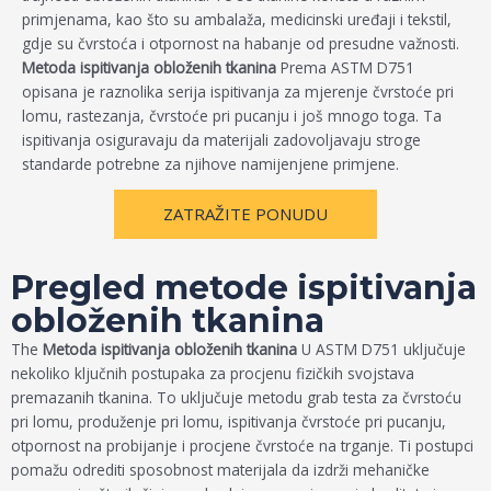
primjenama, kao što su ambalaža, medicinski uređaji i tekstil,
gdje su čvrstoća i otpornost na habanje od presudne važnosti.
Metoda ispitivanja obloženih tkanina
Prema ASTM D751
opisana je raznolika serija ispitivanja za mjerenje čvrstoće pri
lomu, rastezanja, čvrstoće pri pucanju i još mnogo toga. Ta
ispitivanja osiguravaju da materijali zadovoljavaju stroge
standarde potrebne za njihove namijenjene primjene.
ZATRAŽITE PONUDU
Pregled metode ispitivanja
obloženih tkanina
The
Metoda ispitivanja obloženih tkanina
U ASTM D751 uključuje
nekoliko ključnih postupaka za procjenu fizičkih svojstava
premazanih tkanina. To uključuje metodu grab testa za čvrstoću
pri lomu, produženje pri lomu, ispitivanja čvrstoće pri pucanju,
otpornost na probijanje i procjene čvrstoće na trganje. Ti postupci
pomažu odrediti sposobnost materijala da izdrži mehaničke