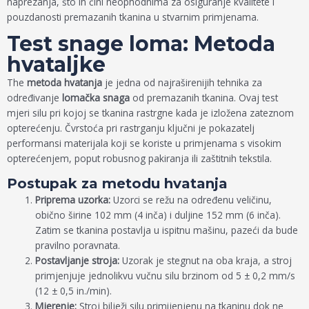
naprezanja, što ih čini neophodnima za osiguranje kvalitete i
pouzdanosti premazanih tkanina u stvarnim primjenama.
Test snage loma: Metoda
hvataljke
The
metoda hvatanja
je jedna od najraširenijih tehnika za
određivanje
lomačka snaga
od premazanih tkanina. Ovaj test
mjeri silu pri kojoj se tkanina rastrgne kada je izložena zateznom
opterećenju. Čvrstoća pri rastrganju ključni je pokazatelj
performansi materijala koji se koriste u primjenama s visokim
opterećenjem, poput robusnog pakiranja ili zaštitnih tekstila.
Postupak za metodu hvatanja
Priprema uzorka:
Uzorci se režu na određenu veličinu,
obično širine 102 mm (4 inča) i duljine 152 mm (6 inča).
Zatim se tkanina postavlja u ispitnu mašinu, pazeći da bude
pravilno poravnata.
Postavljanje stroja:
Uzorak je stegnut na oba kraja, a stroj
primjenjuje jednolikvu vučnu silu brzinom od 5 ± 0,2 mm/s
(12 ± 0,5 in./min).
Mjerenje:
Stroj bilježi silu primijenjenu na tkaninu dok ne