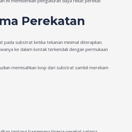
an ini memberikan pengukuran daya rekat perekat
rma Perekatan
pada substrat ketika tekanan minimal diterapkan.
awanya ke dalam kontak terkendali dengan permukaan
mudian memisahkan loop dari substrat sambil merekam
dalkan tentang bagaimana kinerja perekat selama