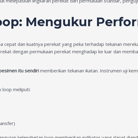
 melepaskan lingkaran perekat dari permukaan standar, penguji
oop: Mengukur Perfo
 cepat dan kuatnya perekat yang peka terhadap tekanan merekat 
a perekat dengan permukaan perekat menghadap ke luar dan memb
pesimen itu sendiri
memberikan tekanan ikatan. Instrumen uji ke
 loop meliputi:
ransfer)
pengujian kelengketan loop memberikan indikator yang dapat dian