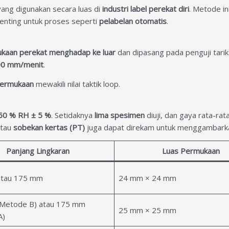
yang digunakan secara luas di
industri label perekat diri
. Metode i
penting untuk proses seperti
pelabelan otomatis
.
ukaan perekat menghadap ke luar
dan dipasang pada penguji tarik
300 mm/menit
.
permukaan
mewakili nilai taktik loop.
 50 % RH ± 5 %
. Setidaknya
lima spesimen
diuji, dan gaya rata-ra
tau
sobekan kertas (PT)
juga dapat direkam untuk menggambark
Panjang Lingkaran
Luas Permukaan
tau 175 mm
24 mm × 24 mm
Metode B) atau 175 mm
25 mm × 25 mm
A)