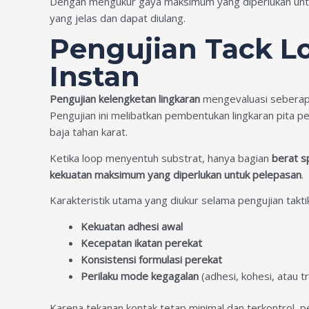
Dengan mengukur gaya maksimum yang diperlukan untuk
yang jelas dan dapat diulang.
Pengujian Tack L
Instan
Pengujian kelengketan lingkaran
mengevaluasi seberapa
Pengujian ini melibatkan pembentukan lingkaran pit
baja tahan karat.
Ketika loop menyentuh substrat, hanya bagian
berat s
kekuatan maksimum yang diperlukan untuk pelepasan
.
Karakteristik utama yang diukur selama pengujian taktik
Kekuatan adhesi awal
Kecepatan ikatan perekat
Konsistensi formulasi perekat
Perilaku mode kegagalan
(adhesi, kohesi, atau t
Karena tekanan kontak tetap minimal dan terkontrol, 