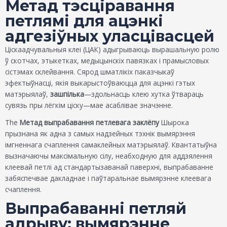
Метад тэсціравання
петлямі для ацэнкі
адгезіўных уласцівасцей
Ціскаадчувальныя клеі (ЦАК) адыгрываюць вырашальную ролю
ў скотчах, этыкетках, медыцынскіх павязках і прамысловых
сістэмах склейвання. Сярод шматлікіх паказчыкаў
эфектыўнасці, якія выкарыстоўваюцца для ацэнкі гэтых
матэрыялаў,
зашпілька
—здольнасць клею хутка ўтвараць
сувязь пры лёгкім ціску—мае асаблівае значэнне.
The
Метад выпрабавання петлевага заклёпу
Шырока
прызнана як адна з самых надзейных тэхнік вымярэння
імгненнага счаплення самаклейных матэрыялаў. Квантатыўна
вызначаючы максімальную сілу, неабходную для аддзялення
клеевай петлі ад стандартызаванай паверхні, выпрабаванне
забяспечвае дакладнае і паўтаральнае вымярэнне клеевага
счаплення.
Выпрабаванні петляй
адрыву: вымярэнне