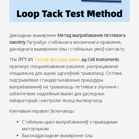
Дакладнае вымярэнне
Метад выпрабавання петлевага
заклёпу
Патрабуе стабільнага механічнага кіравання,
дакладнага вымярэння сілы і стабільных умоў кантакту.
The
ЛТТ-01
Тэстар фіксацыі завес
ад Cell Instruments
прапануе спецыялізаванае рашэнне, распрацаванае
спецыяльна для ацэнкі адгезіўнай трываласці. Сістэма
падтрымлівае стандартызаваныя працэдуры
выпрабаванняў на трываласць петлявага злучэння і
забяспечвае надзейныя вынікі для даследчых
лабараторый і кантролю якасці вытворчасці.
Ключавыя перавагі ўключаюць:
Стабільны цыкл выпрабаванняў з прывадным
маторчыкам
Высокадакладнае вымярэнне сілы