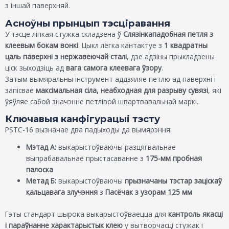
з іншай паверхняй.
Асноўны прынцып тэсціравання
У тэсце ліпкая стужка складзена ў
Слязінкападобная петля з
клеевым бокам вонкі
. Цыкл лёгка кантактуе з
1 квадратны
цаль паверхні з нержавеючай сталі
, дзе адзіны прыкладзены
ціск зыходзіць ад
вага самога клеевага ўзору
.
Затым вымяральны інструмент аддзяляе петлю ад паверхні і
запісвае
максімальная сіла, неабходная для разрыву сувязі
, які
ўяўляе сабой значэнне петлівой швартвавальнай маркі.
Ключавыя канфігурацыі тэсту
PSTC-16 вызначае два падыходы да вымярэння:
Мэтад А:
выкарыстоўваючы разцягвальнае
выпрабавальнае прыстасаванне з
175-мм пробная
палоска
Метад Б:
выкарыстоўваючы
прызначаны тэстар заціскаў
кальцавага злучэння
з
Пасёчак з узорам 125 мм
Гэты стандарт шырока выкарыстоўваецца для
кантроль якасці
і параўнанне характарыстык клею
у вытворчасці стужак і