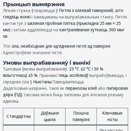
Прынцып вымярэння
Ліпкая стужка ўтвараецца ў
Петля з клеевай паверхняй, што
глядзіць вонкі
і замацаваны на выпрабавальным станку. Пятля
кантактуе з
шкляная пробная плітка (прыкладна 25 мм × 25
мм)
і затым аддзяляецца на
кантраляваная хуткасць 300 мм/
хв
.
The
сіла, неабходная для ад'яднання петлі ад паверхні
Адлюстроўвае значэнне петлі.
Умовы выпрабаванняў і вынікі
Тыповыя ўмовы выпрабаванняў:
23 °C ±2 °C і 50 %
вільготнасці ±5 %
. Прынамсі
пяць асобнікаў
выпрабоўваюцца, і
сярэдняя сіла ў
Ньютаны
Паведамляецца.
Дадатковыя назіранні, такія як
пераносны клей
або
папяровая
дзіра (ПД)
таксама можа быць запісаны для апісання рэжыму
адмовы.
Даўжыня
Плошча
Ключавыя
Стандартны
цыкла
паверхні
ноты
Два метады