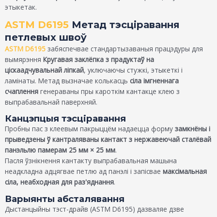
этыкетак.
ASTM D6195
Метад тэсціравання
петлевых швоў
ASTM D6195
забяспечвае стандартызаваныя працэдуры для
вымярэння
Кругавая заклёпка з прадуктаў на
ціскаадчувальнай ліпкай
, уключаючы стужкі, этыкеткі і
ламінаты. Метад вызначае колькасць
сіла імгненнага
счаплення
генераваны пры кароткім кантакце клею з
выпрабавальнай паверхняй.
Канцэпцыя тэсціравання
Пробны пас з клеевым пакрыццём надаецца форму
замкнёны і
прыведзены ў кантраляваны кантакт з нержавеючай сталёвай
панэльлю памерам 25 мм × 25 мм
.
Пасля ўзнікнення кантакту выпрабавальная машына
неадкладна адцягвае петлю ад панэлі і запісвае
максімальная
сіла, неабходная для раз'яднання
.
Варыянты абсталявання
Дыстанцыйны тэст-драйв (ASTM D6195) дазваляе дзве