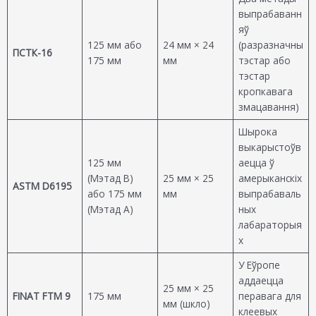
выпрабаванн
яў
125 мм або
24 мм × 24
(разразначны
ПСТК-16
175 мм
мм
тэстар або
тэстар
кропкавага
змацавання)
Шырока
выкарыстоўв
125 мм
аецца ў
(Мэтад B)
25 мм × 25
амерыканскіх
ASTM D6195
або 175 мм
мм
выпрабаваль
(Мэтад A)
ных
лабараторыя
х
У Еўропе
аддаецца
25 мм × 25
FINAT FTM 9
175 мм
перавага для
мм (шкло)
клеевых