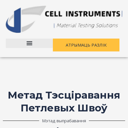
Перайсці
да
зместу
АТРЫМАЦЬ РАЗЛІК
Метад Тэсціравання
Петлевых Швоў
Мэтад выпрабавання