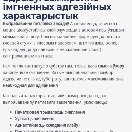
імгненных адгезійных
характарыстык
Выпрабаванне петлявых захадаў
Ацэньваецца, як хутка і
моцна ціскаўстойлівы клей злучаецца з асновай пры ўжыванні
мінімальнага ціску. Пры выпрабаванні фарміруецца петля з
клеевай стужкі з клеевым паверхнем, што глядзіць вонкі, і
прыкладаецца да паверхні з нержавеючай сталі ў
кантраляваным кантакце.
Калі петля кантактуе з субстратам, толькі
вага самога ўзору
забяспечвае счапленне. Затым выпрабавальны прыбор
аддзяляе петлю ад субстрату, запісваючы
максімальная сіла,
неабходная для ад'яднання
.
Ключавыя характарыстыкі, якія вымяраюцца падчас
выпрабаванняў петлевага заклёпвання, уключаюць:
Пачатковая трываласць счаплення
Хуткасць зляплення
Аднастайнасць складання клейу
Паводзіны пры адмове
(зляпанне, звязанасць або