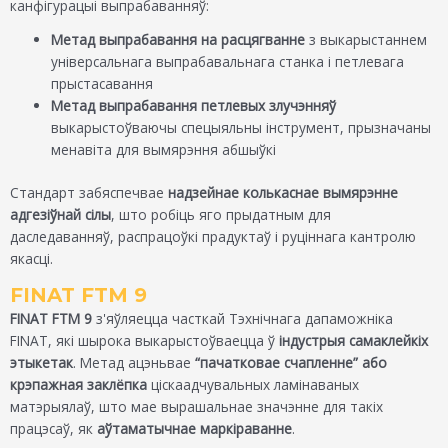
канфігурацыі выпрабаванняў:
Метад выпрабавання на расцягванне
з выкарыстаннем
універсальнага выпрабавальнага станка і петлевага
прыстасавання
Метад выпрабавання петлевых злучэнняў
выкарыстоўваючы спецыяльны інструмент, прызначаны
менавіта для вымярэння абшыўкі
Стандарт забяспечвае
надзейнае колькаснае вымярэнне
адгезіўнай сілы
, што робіць яго прыдатным для
даследаванняў, распрацоўкі прадуктаў і руціннага кантролю
якасці.
FINAT FTM 9
FINAT FTM 9
з'яўляецца часткай Тэхнічнага дапаможніка
FINAT, які шырока выкарыстоўваецца ў
індустрыя самаклейкіх
этыкетак
. Метад ацэньвае
“пачатковае счапленне” або
крэпажная заклёпка
ціскаадчувальных ламінаваных
матэрыялаў, што мае вырашальнае значэнне для такіх
працэсаў, як
аўтаматычнае маркіраванне
.