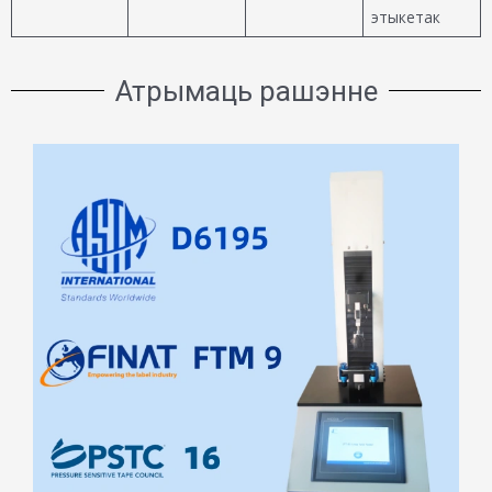
этыкетак
Атрымаць рашэнне