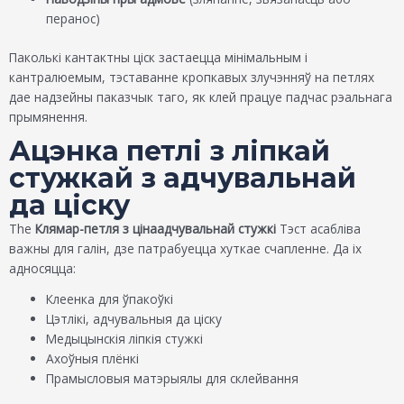
перанос)
Паколькі кантактны ціск застаецца мінімальным і
кантралюемым, тэставанне кропкавых злучэнняў на петлях
дае надзейны паказчык таго, як клей працуе падчас рэальнага
прымянення.
Ацэнка петлі з ліпкай
стужкай з адчувальнай
да ціску
The
Клямар-петля з цінаадчувальнай стужкі
Тэст асабліва
важны для галін, дзе патрабуецца хуткае счапленне. Да іх
адносяцца:
Клеенка для ўпакоўкі
Цэтлікі, адчувальныя да ціску
Медыцынскія ліпкія стужкі
Ахоўныя плёнкі
Прамысловыя матэрыялы для склейвання