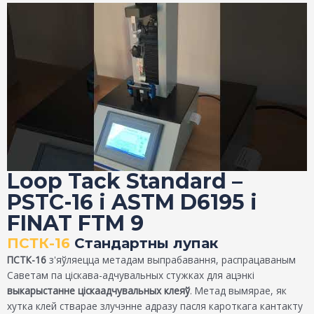
Loop Tack Standard –
PSTC-16 і ASTM D6195 і
FINAT FTM 9
ПСТК-16
Стандартны лупак
ПСТК-16
з'яўляецца метадам выпрабавання, распрацаваным
Саветам па ціскава-адчувальных стужках для ацэнкі
выкарыстанне ціскаадчувальных клеяў
. Метад вымярае, як
хутка клей стварае злучэнне адразу пасля кароткага кантакту