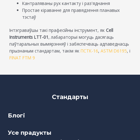
Кантраляваны рух кантакту і раз'яднання
Простае кіраванне для правядзення планавых
тэстаў
Інтэграваўшы такі прафесійны інструмент, як
Cell
Instruments LTT-01
, лабараторыі могуць дасягаць
паўтаральных вымярэнняў і забяспечваць адпаведнасць
прызнаным стандартам, такім як
ПСТК-16
,
ASTM D6195
, і
FINAT FTM 9
Стандарты
Блогі
Усе прадукты