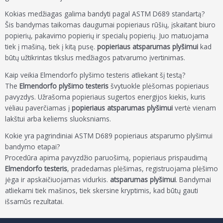
Kokias medžiagas galima bandyti pagal ASTM D689 standartą?
Šis bandymas taikomas daugumai popieriaus rūšių, įskaitant biuro
popierių, pakavimo popierių ir specialų popierių. Juo matuojama
tiek į mašiną, tiek į kitą pusę.
popieriaus atsparumas plyšimui
kad
būtų užtikrintas tikslus medžiagos patvarumo įvertinimas.
Kaip veikia Elmendorfo plyšimo testeris atliekant šį testą?
The
Elmendorfo plyšimo testeris
švytuokle plėšomas popieriaus
pavyzdys. Užrašoma popieriaus sugertos energijos kiekis, kuris
vėliau paverčiamas į
popieriaus atsparumas plyšimui
vertė vienam
lakštui arba keliems sluoksniams.
Kokie yra pagrindiniai ASTM D689 popieriaus atsparumo plyšimui
bandymo etapai?
Procedūra apima pavyzdžio paruošimą, popieriaus prispaudimą
Elmendorfo testeris
, pradedamas plėšimas, registruojama plėšimo
jėga ir apskaičiuojamas vidurkis.
atsparumas plyšimui
. Bandymai
atliekami tiek mašinos, tiek skersine kryptimis, kad būtų gauti
išsamūs rezultatai.