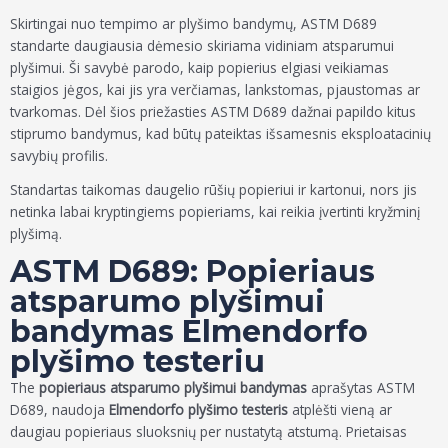
Skirtingai nuo tempimo ar plyšimo bandymų, ASTM D689
standarte daugiausia dėmesio skiriama vidiniam atsparumui
plyšimui. Ši savybė parodo, kaip popierius elgiasi veikiamas
staigios jėgos, kai jis yra verčiamas, lankstomas, pjaustomas ar
tvarkomas. Dėl šios priežasties ASTM D689 dažnai papildo kitus
stiprumo bandymus, kad būtų pateiktas išsamesnis eksploatacinių
savybių profilis.
Standartas taikomas daugelio rūšių popieriui ir kartonui, nors jis
netinka labai kryptingiems popieriams, kai reikia įvertinti kryžminį
plyšimą.
ASTM D689: Popieriaus
atsparumo plyšimui
bandymas Elmendorfo
plyšimo testeriu
The
popieriaus atsparumo plyšimui bandymas
aprašytas ASTM
D689, naudoja
Elmendorfo plyšimo testeris
atplėšti vieną ar
daugiau popieriaus sluoksnių per nustatytą atstumą. Prietaisas