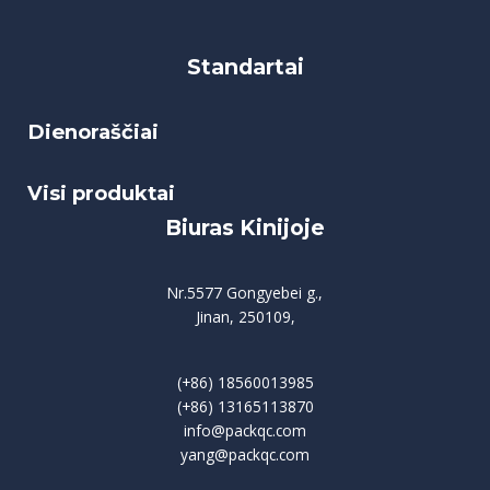
Standartai
Dienoraščiai
Visi produktai
Biuras Kinijoje
Nr.5577 Gongyebei g.,
Jinan, 250109,
(+86) 18560013985
(+86) 13165113870
info@packqc.com
yang@packqc.com