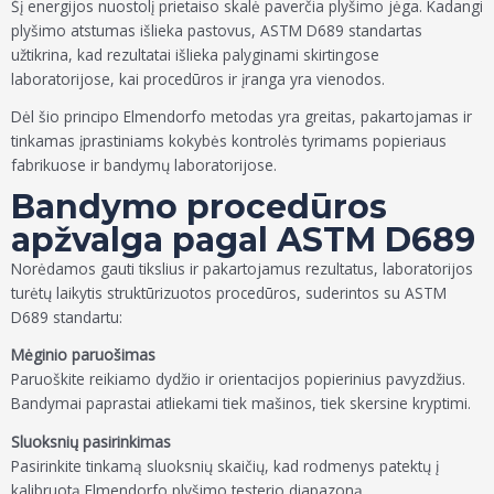
Šį energijos nuostolį prietaiso skalė paverčia plyšimo jėga. Kadangi
plyšimo atstumas išlieka pastovus, ASTM D689 standartas
užtikrina, kad rezultatai išlieka palyginami skirtingose
laboratorijose, kai procedūros ir įranga yra vienodos.
Dėl šio principo Elmendorfo metodas yra greitas, pakartojamas ir
tinkamas įprastiniams kokybės kontrolės tyrimams popieriaus
fabrikuose ir bandymų laboratorijose.
Bandymo procedūros
apžvalga pagal ASTM D689
Norėdamos gauti tikslius ir pakartojamus rezultatus, laboratorijos
turėtų laikytis struktūrizuotos procedūros, suderintos su ASTM
D689 standartu:
Mėginio paruošimas
Paruoškite reikiamo dydžio ir orientacijos popierinius pavyzdžius.
Bandymai paprastai atliekami tiek mašinos, tiek skersine kryptimi.
Sluoksnių pasirinkimas
Pasirinkite tinkamą sluoksnių skaičių, kad rodmenys patektų į
kalibruotą Elmendorfo plyšimo testerio diapazoną.