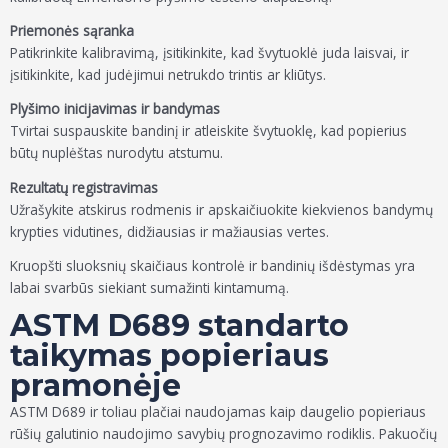
Priemonės sąranka
Patikrinkite kalibravimą, įsitikinkite, kad švytuoklė juda laisvai, ir
įsitikinkite, kad judėjimui netrukdo trintis ar kliūtys.
Plyšimo inicijavimas ir bandymas
Tvirtai suspauskite bandinį ir atleiskite švytuoklę, kad popierius
būtų nuplėštas nurodytu atstumu.
Rezultatų registravimas
Užrašykite atskirus rodmenis ir apskaičiuokite kiekvienos bandymų
krypties vidutines, didžiausias ir mažiausias vertes.
Kruopšti sluoksnių skaičiaus kontrolė ir bandinių išdėstymas yra
labai svarbūs siekiant sumažinti kintamumą.
ASTM D689 standarto
taikymas popieriaus
pramonėje
ASTM D689 ir toliau plačiai naudojamas kaip daugelio popieriaus
rūšių galutinio naudojimo savybių prognozavimo rodiklis. Pakuočių