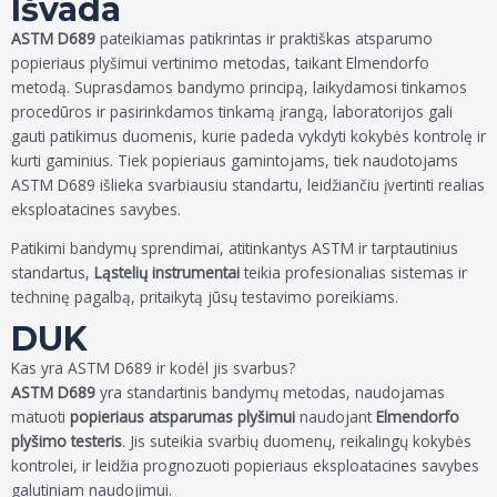
Išvada
ASTM D689
pateikiamas patikrintas ir praktiškas atsparumo
popieriaus plyšimui vertinimo metodas, taikant Elmendorfo
metodą. Suprasdamos bandymo principą, laikydamosi tinkamos
procedūros ir pasirinkdamos tinkamą įrangą, laboratorijos gali
gauti patikimus duomenis, kurie padeda vykdyti kokybės kontrolę ir
kurti gaminius. Tiek popieriaus gamintojams, tiek naudotojams
ASTM D689 išlieka svarbiausiu standartu, leidžiančiu įvertinti realias
eksploatacines savybes.
Patikimi bandymų sprendimai, atitinkantys ASTM ir tarptautinius
standartus,
Ląstelių instrumentai
teikia profesionalias sistemas ir
techninę pagalbą, pritaikytą jūsų testavimo poreikiams.
DUK
Kas yra ASTM D689 ir kodėl jis svarbus?
ASTM D689
yra standartinis bandymų metodas, naudojamas
matuoti
popieriaus atsparumas plyšimui
naudojant
Elmendorfo
plyšimo testeris
. Jis suteikia svarbių duomenų, reikalingų kokybės
kontrolei, ir leidžia prognozuoti popieriaus eksploatacines savybes
galutiniam naudojimui.