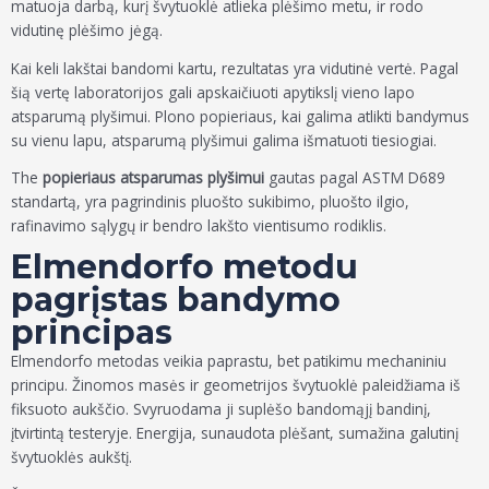
matuoja darbą, kurį švytuoklė atlieka plėšimo metu, ir rodo
vidutinę plėšimo jėgą.
Kai keli lakštai bandomi kartu, rezultatas yra vidutinė vertė. Pagal
šią vertę laboratorijos gali apskaičiuoti apytikslį vieno lapo
atsparumą plyšimui. Plono popieriaus, kai galima atlikti bandymus
su vienu lapu, atsparumą plyšimui galima išmatuoti tiesiogiai.
The
popieriaus atsparumas plyšimui
gautas pagal ASTM D689
standartą, yra pagrindinis pluošto sukibimo, pluošto ilgio,
rafinavimo sąlygų ir bendro lakšto vientisumo rodiklis.
Elmendorfo metodu
pagrįstas bandymo
principas
Elmendorfo metodas veikia paprastu, bet patikimu mechaniniu
principu. Žinomos masės ir geometrijos švytuoklė paleidžiama iš
fiksuoto aukščio. Svyruodama ji suplėšo bandomąjį bandinį,
įtvirtintą testeryje. Energija, sunaudota plėšant, sumažina galutinį
švytuoklės aukštį.