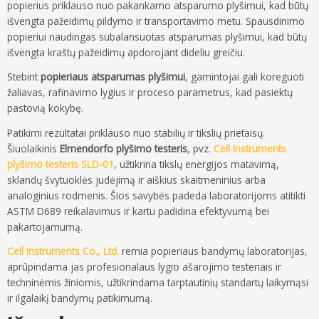
popierius priklauso nuo pakankamo atsparumo plyšimui, kad būtų
išvengta pažeidimų pildymo ir transportavimo metu. Spausdinimo
popieriui naudingas subalansuotas atsparumas plyšimui, kad būtų
išvengta kraštų pažeidimų apdorojant dideliu greičiu.
Stebint
popieriaus atsparumas plyšimui
, gamintojai gali koreguoti
žaliavas, rafinavimo lygius ir proceso parametrus, kad pasiektų
pastovią kokybę.
Patikimi rezultatai priklauso nuo stabilių ir tikslių prietaisų.
Šiuolaikinis
Elmendorfo plyšimo testeris
, pvz.
Cell Instruments
plyšimo testeris SLD-01
, užtikrina tikslų energijos matavimą,
sklandų švytuoklės judėjimą ir aiškius skaitmeninius arba
analoginius rodmenis. Šios savybės padeda laboratorijoms atitikti
ASTM D689 reikalavimus ir kartu padidina efektyvumą bei
pakartojamumą.
Cell Instruments Co., Ltd.
remia popieriaus bandymų laboratorijas,
aprūpindama jas profesionalaus lygio ašarojimo testeriais ir
techninėmis žiniomis, užtikrindama tarptautinių standartų laikymąsi
ir ilgalaikį bandymų patikimumą.