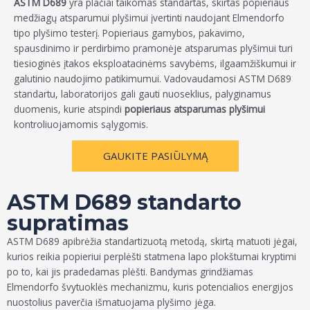
ASTM D689
yra plačiai taikomas standartas, skirtas popieriaus
medžiagų atsparumui plyšimui įvertinti naudojant Elmendorfo
tipo plyšimo testerį. Popieriaus gamybos, pakavimo,
spausdinimo ir perdirbimo pramonėje atsparumas plyšimui turi
tiesioginės įtakos eksploatacinėms savybėms, ilgaamžiškumui ir
galutinio naudojimo patikimumui. Vadovaudamosi ASTM D689
standartu, laboratorijos gali gauti nuoseklius, palyginamus
duomenis, kurie atspindi
popieriaus atsparumas plyšimui
kontroliuojamomis sąlygomis.
GAUKITE PASIŪLYMĄ
ASTM D689 standarto
supratimas
ASTM D689 apibrėžia standartizuotą metodą, skirtą matuoti jėgai,
kurios reikia popieriui perplėšti statmena lapo plokštumai kryptimi
po to, kai jis pradedamas plėšti. Bandymas grindžiamas
Elmendorfo švytuoklės mechanizmu, kuris potencialios energijos
nuostolius paverčia išmatuojama plyšimo jėga.