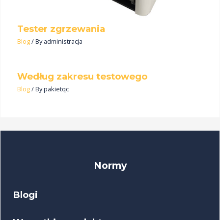
Tester zgrzewania
Blog
/ By
administracja
Według zakresu testowego
Blog
/ By
pakietqc
Normy
Blogi