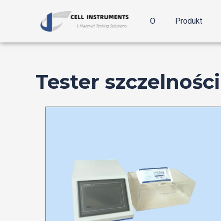
Przejdź
do
O
Produkt
treści
Tester szczelności