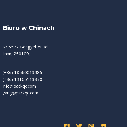
Biuro w Chinach
Nr 5577 Gongyebei Rd,
Jinan, 250109,
(+86) 18560013985
(+86) 13165113870
info@packqc.com
yang@packqc.com