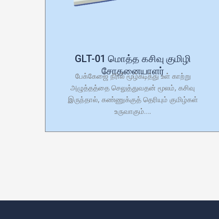
GLT-01 மொத்த கசிவு குமிழி
சோதனையாளர்
பேக்கேஜை நீரில் மூழ்கடித்து உள் காற்று
அழுத்தத்தை செலுத்துவதன் மூலம், கசிவு
இருந்தால், கண்ணுக்குத் தெரியும் குமிழ்கள்
உருவாகும்….