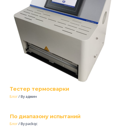
Тестер термосварки
Блог
/ By
админ
По диапазону испытаний
Блог
/ By
packqc