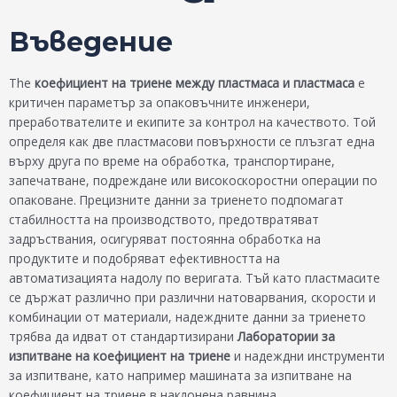
Въведение
The
коефициент на триене между пластмаса и пластмаса
е
критичен параметър за опаковъчните инженери,
преработвателите и екипите за контрол на качеството. Той
определя как две пластмасови повърхности се плъзгат една
върху друга по време на обработка, транспортиране,
запечатване, подреждане или високоскоростни операции по
опаковане. Прецизните данни за триенето подпомагат
стабилността на производството, предотвратяват
задръствания, осигуряват постоянна обработка на
продуктите и подобряват ефективността на
автоматизацията надолу по веригата. Тъй като пластмасите
се държат различно при различни натоварвания, скорости и
комбинации от материали, надеждните данни за триенето
трябва да идват от стандартизирани
Лаборатории за
изпитване на коефициент на триене
и надеждни инструменти
за изпитване, като например машината за изпитване на
коефициент на триене в наклонена равнина.