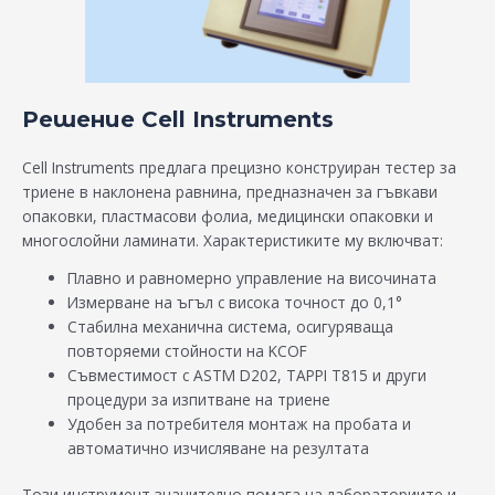
Решение Cell Instruments
Cell Instruments предлага прецизно конструиран тестер за
триене в наклонена равнина, предназначен за гъвкави
опаковки, пластмасови фолиа, медицински опаковки и
многослойни ламинати. Характеристиките му включват:
Плавно и равномерно управление на височината
Измерване на ъгъл с висока точност до 0,1°
Стабилна механична система, осигуряваща
повторяеми стойности на KCOF
Съвместимост с ASTM D202, TAPPI T815 и други
процедури за изпитване на триене
Удобен за потребителя монтаж на пробата и
автоматично изчисляване на резултата
Този инструмент значително помага на лабораториите и