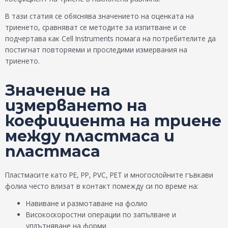
В тази статия се обяснява значението на оценката на
триенето, сравняват се методите за изпитване и се
подчертава как Cell Instruments помага на потребителите да
постигнат повторяеми и проследими измервания на
триенето.
Значение на
измерването на
коефициента на триене
между пластмаса и
пластмаса
Пластмасите като PE, PP, PVC, PET и многослойните гъвкави
фолиа често влизат в контакт помежду си по време на:
Навиване и размотаване на фолио
Високоскоростни операции по запълване и
уплътняване на форми