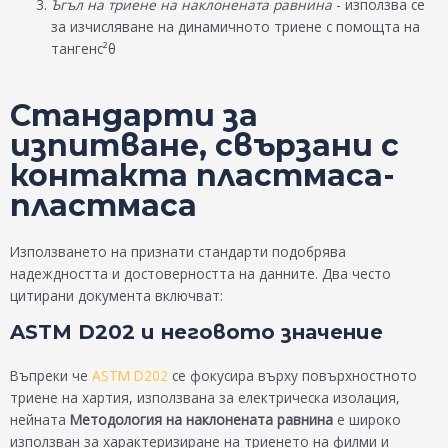
Ъгъл на триене на наклонената равнина
- използва се
за изчисляване на динамичното триене с помощта на
тангенс²θ
Стандарти за
изпитване, свързани с
контакта пластмаса-
пластмаса
Използването на признати стандарти подобрява
надеждността и достоверността на данните. Два често
цитирани документа включват:
ASTM D202 и неговото значение
Въпреки че
ASTM D202
се фокусира върху повърхностното
триене на хартия, използвана за електрическа изолация,
нейната
Методология на наклонената равнина
е широко
използван за характеризиране на триенето на филми и