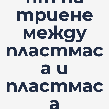
триене
между
пластмас
а и
пластмас
а