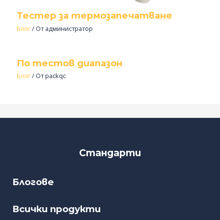
Тестер за термозапечатване
Блог
/ От
администратор
По тестов диапазон
Блог
/ От
packqc
Стандарти
Блогове
Всички продукти