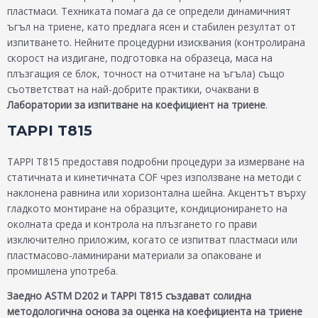
пластмаси. Техниката помага да се определи динамичният
ъгъл на триене, като предлага ясен и стабилен резултат от
изпитването. Нейните процедурни изисквания (контролирана
скорост на издигане, подготовка на образеца, маса на
плъзгащия се блок, точност на отчитане на ъгъла) също
съответстват на най-добрите практики, очаквани в
Лаборатории за изпитване на коефициент на триене
.
TAPPI T815
TAPPI T815 предоставя подробни процедури за измерване на
статичната и кинетичната COF чрез използване на методи с
наклонена равнина или хоризонтална шейна. Акцентът върху
гладкото монтиране на образците, кондиционирането на
околната среда и контрола на плъзгането го прави
изключително приложим, когато се изпитват пластмаси или
пластмасово-ламинирани материали за опаковане и
промишлена употреба.
Заедно ASTM D202 и TAPPI T815 създават солидна
методологична основа за оценка на коефициента на триене