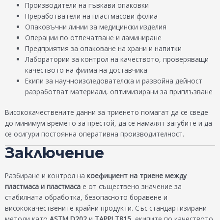
Производители на гъвкави опаковки
Преработватели на пластмасови фолиа
Опаковъчни линии за медицински изделия
Операции по отпечатване и ламиниране
Предприятия за опаковане на храни и напитки
Лаборатории за контрол на качеството, проверяващи
качеството на филма на доставчика
Екипи за научноизследователска и развойна дейност
разработват материали, оптимизирани за приплъзване
Висококачествените данни за триенето помагат да се сведе
до минимум времето за престой, да се намалят загубите и да
се осигури постоянна оперативна производителност.
Заключение
Разбиране и контрол на
коефициент на триене между
пластмаса и пластмаса
е от съществено значение за
стабилната обработка, безопасното боравене и
висококачествените крайни продукти. Със стандартизирани
методи като
ASTM D202
и
TAPPI T815
, екипите по качеството