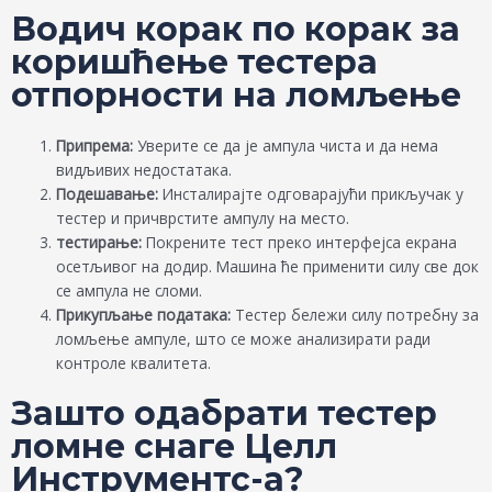
Водич корак по корак за
коришћење тестера
отпорности на ломљење
Припрема:
Уверите се да је ампула чиста и да нема
видљивих недостатака.
Подешавање:
Инсталирајте одговарајући прикључак у
тестер и причврстите ампулу на место.
тестирање:
Покрените тест преко интерфејса екрана
осетљивог на додир. Машина ће применити силу све док
се ампула не сломи.
Прикупљање података:
Тестер бележи силу потребну за
ломљење ампуле, што се може анализирати ради
контроле квалитета.
Зашто одабрати тестер
ломне снаге Целл
Инструментс-а?