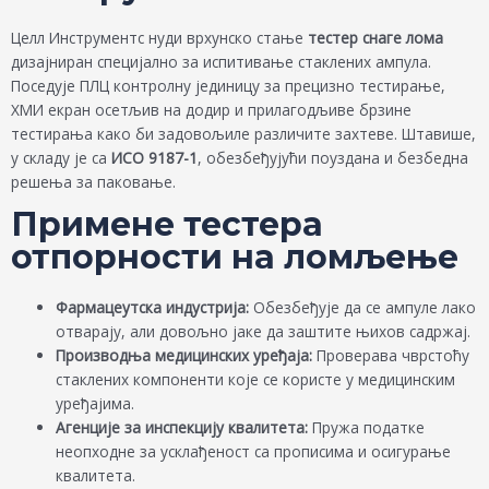
Целл Инструментс нуди врхунско стање
тестер снаге лома
дизајниран специјално за испитивање стаклених ампула.
Поседује ПЛЦ контролну јединицу за прецизно тестирање,
ХМИ екран осетљив на додир и прилагодљиве брзине
тестирања како би задовољиле различите захтеве. Штавише,
у складу је са
ИСО 9187-1
, обезбеђујући поуздана и безбедна
решења за паковање.
Примене тестера
отпорности на ломљење
Фармацеутска индустрија:
Обезбеђује да се ампуле лако
отварају, али довољно јаке да заштите њихов садржај.
Производња медицинских уређаја:
Проверава чврстоћу
стаклених компоненти које се користе у медицинским
уређајима.
Агенције за инспекцију квалитета:
Пружа податке
неопходне за усклађеност са прописима и осигурање
квалитета.