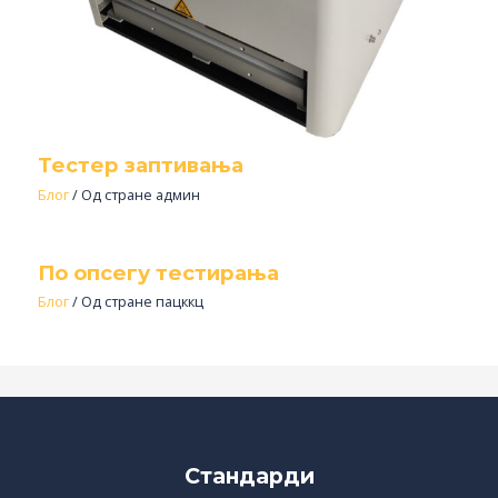
Тестер заптивања
Блог
/ Од стране
админ
По опсегу тестирања
Блог
/ Од стране
пацккц
Стандарди