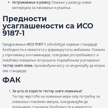
Истраживање и развој:
Помаже у развоју нових
материјала за паковање и решења.
Предности
усаглашености са ИСО
9187-1
Придржавање
ИСО 9187-1
обезбеђује највише стандарде
безбедности и квалитета у фармацеутској амбалажи. Помаже
у спречавању контаминације, осигурава употребљивост и
повећава поверење потрошача. Коришћењем усаглашеног
тестер снаге лома
, произвођачи могу са сигурношћу да испуне
ове стандарде.
ФАК
За шта се користи тестер снаге ломљења?
Тестер чврстоће на ломљење мери силу потребну за
ломљење стаклених ампула, осигуравајући да
испуњавају стандарде безбедности и квалитета