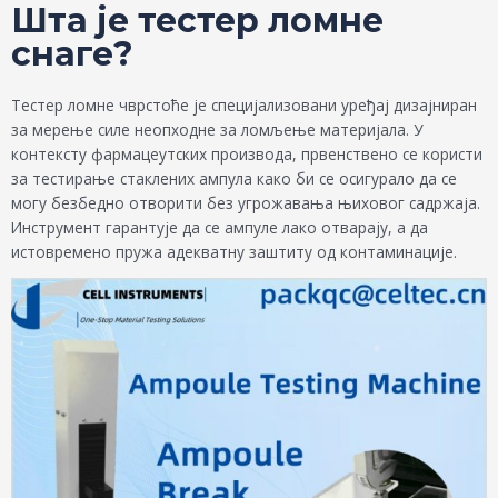
Шта је тестер ломне
снаге?
Тестер ломне чврстоће је специјализовани уређај дизајниран
за мерење силе неопходне за ломљење материјала. У
контексту фармацеутских производа, првенствено се користи
за тестирање стаклених ампула како би се осигурало да се
могу безбедно отворити без угрожавања њиховог садржаја.
Инструмент гарантује да се ампуле лако отварају, а да
истовремено пружа адекватну заштиту од контаминације.