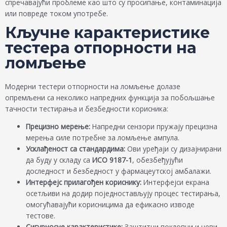
спречавајући проблеме као што су просипање, контаминација
или повреде током употребе.
Кључне карактеристике
тестера отпорности на
ломљење
Модерни тестери отпорности на ломљење долазе
опремљени са неколико напредних функција за побољшање
тачности тестирања и безбедности корисника:
Прецизно мерење:
Напредни сензори пружају прецизна
мерења силе потребне за ломљење ампула.
Усклађеност са стандардима:
Ови уређаји су дизајнирани
да буду у складу са
ИСО 9187-1
, обезбеђујући
доследност и безбедност у фармацеутској амбалажи.
Интерфејс прилагођен кориснику:
Интерфејси екрана
осетљиви на додир поједностављују процес тестирања,
омогућавајући корисницима да ефикасно изводе
тестове.
Сигурносне карактеристике:
Заштитни поклопци и цеви