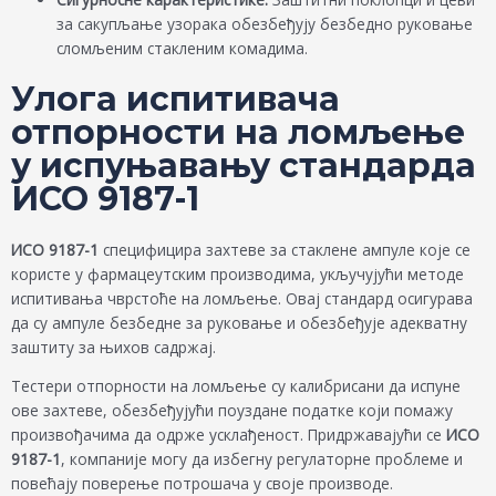
за сакупљање узорака обезбеђују безбедно руковање
сломљеним стакленим комадима.
Улога испитивача
отпорности на ломљење
у испуњавању стандарда
ИСО 9187-1
ИСО 9187-1
специфицира захтеве за стаклене ампуле које се
користе у фармацеутским производима, укључујући методе
испитивања чврстоће на ломљење. Овај стандард осигурава
да су ампуле безбедне за руковање и обезбеђује адекватну
заштиту за њихов садржај.
Тестери отпорности на ломљење су калибрисани да испуне
ове захтеве, обезбеђујући поуздане податке који помажу
произвођачима да одрже усклађеност. Придржавајући се
ИСО
9187-1
, компаније могу да избегну регулаторне проблеме и
повећају поверење потрошача у своје производе.