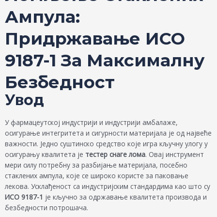
Ампула:
Придржавање ИСО
9187-1 За Максималну
Безбедност
Увод
У фармацеутској индустрији и индустрији амбалаже,
осигурање интегритета и сигурности материјала је од највеће
важности. Једно суштинско средство које игра кључну улогу у
осигурању квалитета је
тестер снаге лома
. Овај инструмент
мери силу потребну за разбијање материјала, посебно
стаклених ампула, које се широко користе за паковање
лекова. Усклађеност са индустријским стандардима као што су
ИСО 9187-1
је кључно за одржавање квалитета производа и
безбедности потрошача.