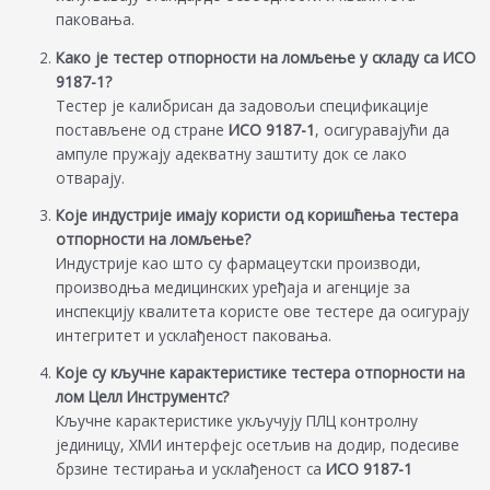
паковања.
Како је тестер отпорности на ломљење у складу са ИСО
9187-1?
Тестер је калибрисан да задовољи спецификације
постављене од стране
ИСО 9187-1
, осигуравајући да
ампуле пружају адекватну заштиту док се лако
отварају.
Које индустрије имају користи од коришћења тестера
отпорности на ломљење?
Индустрије као што су фармацеутски производи,
производња медицинских уређаја и агенције за
инспекцију квалитета користе ове тестере да осигурају
интегритет и усклађеност паковања.
Које су кључне карактеристике тестера отпорности на
лом Целл Инструментс?
Кључне карактеристике укључују ПЛЦ контролну
јединицу, ХМИ интерфејс осетљив на додир, подесиве
брзине тестирања и усклађеност са
ИСО 9187-1