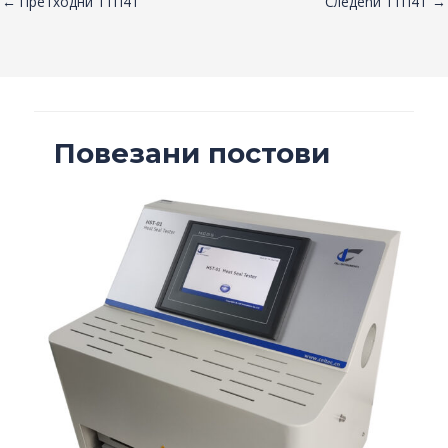
←
Претходни 1ТП4Т
Следећи 1ТП4Т
→
Повезани постови