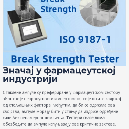
Значај у фармацеутској
индустрији
Стаклене ампуле су префериране у фармацеутском сектору
због своје непропусности и инертности, које штите садржај
од спољашњих фактора. Међутим, да би се одржала ова
својства, ампуле морају бити у стању да издрже одређене
силе без ненамерног ломљења.
Тестери снаге лома
обезбедите да ампуле испуњавају ове критичне захтеве,