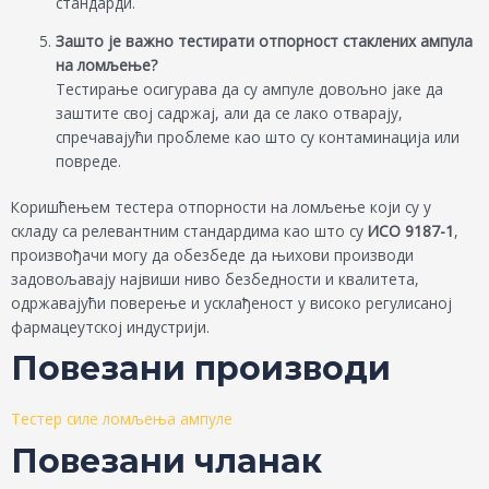
стандарди.
Зашто је важно тестирати отпорност стаклених ампула
на ломљење?
Тестирање осигурава да су ампуле довољно јаке да
заштите свој садржај, али да се лако отварају,
спречавајући проблеме као што су контаминација или
повреде.
Коришћењем тестера отпорности на ломљење који су у
складу са релевантним стандардима као што су
ИСО 9187-1
,
произвођачи могу да обезбеде да њихови производи
задовољавају највиши ниво безбедности и квалитета,
одржавајући поверење и усклађеност у високо регулисаној
фармацеутској индустрији.
Повезани производи
Тестер силе ломљења ампуле
Повезани чланак