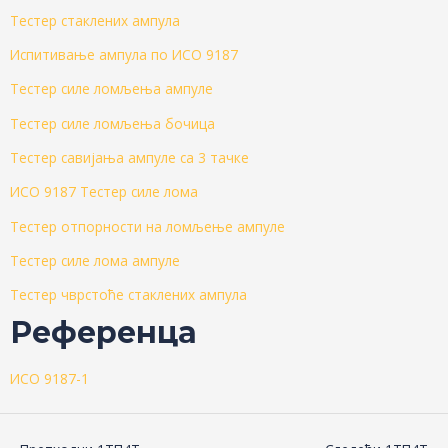
Тестер стаклених ампула
Испитивање ампула по ИСО 9187
Тестер силе ломљења ампуле
Тестер силе ломљења бочица
Тестер савијања ампуле са 3 тачке
ИСО 9187 Тестер силе лома
Тестер отпорности на ломљење ампуле
Тестер силе лома ампуле
Тестер чврстоће стаклених ампула
Референца
ИСО 9187-1