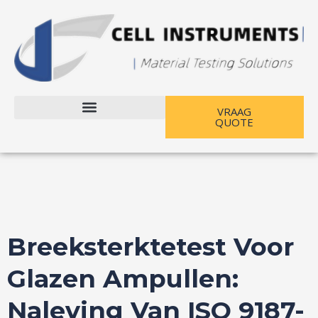
Ga
Berichtnavigatie
naar
inhoud
VRAAG
QUOTE
Neem contact met ons op
Breeksterktetest Voor
Glazen Ampullen:
Naleving Van ISO 9187-