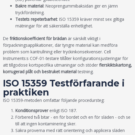
Bakre material
: Neoprengummibaksidan ger en jämn
tryckfördelning.
Testets repeterbarhet
: ISO 15359 kräver minst sex giltiga
mätningar för att säkerställa enhetlighet.
De
friktionskoefficient för brädan
är särskilt viktigt i
förpackningsapplikationer, där tyngre material kan medföra
problem som kantrullning eller tryckinkonsekvenser. Cell
Instruments:s COF-01-testare tillåter konfigurationsjusteringar för
att tillgodose kortspecifika utmaningar och stöder
flerskiktskartong,
korrugerad plåt och bestruket material
testning.
ISO 15359 Testförfarande i
praktiken
ISO 15359-metoden omfattar följande procedursteg:
Konditionsprover
enligt ISO 187.
Förbered två bitar - en för bordet och en för släden - och se
till att ingen kontaminering sker.
Säkra proverna med rätt orientering och applicera släden