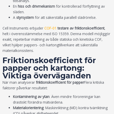
tidsanalys.
En
hiss och drivmekanism
för kontrollerad förflyttning av
släden.
A
styrsystem
för att säkerställa parallell slädrörelse.
Cell Instruments erbjuder
COF-01
testare av friktionskoefficient
,
helt i överensstämmelse med ISO 15359. Denna modell möjliggör
exakt, repeterbar mätning av både statiska och kinetiska COF,
vilket hjälper pappers- och kartongtillverkare att säkerställa
materialkonsistens.
Friktionskoefficient för
papper och kartong:
Viktiga överväganden
När man analyserar
friktionskoefficient för papper
Flera kritiska
faktorer påverkar resultatet:
Kontaminering av ytan
: Även mindre föroreningar kan
drastiskt förändra mätvärdena.
Materialorientering
: Maskinriktning (MD) kontra tvärriktning
(CD) påverkar glidbeteendet.