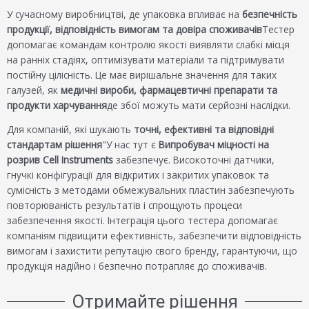
У сучасному виробництві, де упаковка впливає на
безпечність
продукції, відповідність вимогам та довіра споживачів
Тестер
допомагає командам контролю якості виявляти слабкі місця
на ранніх стадіях, оптимізувати матеріали та підтримувати
постійну цілісність. Це має вирішальне значення для таких
галузей, як
медичні вироби, фармацевтичні препарати та
продукти харчування
де збої можуть мати серйозні наслідки.
Для компаній, які шукають
точні, ефективні та відповідні
стандартам рішення
"У нас тут є
Випробувач міцності на
розрив Cell Instruments
забезпечує. Високоточні датчики,
гнучкі конфігурації для відкритих і закритих упаковок та
сумісність з методами обмежувальних пластин забезпечують
повторюваність результатів і спрощують процеси
забезпечення якості. Інтеграція цього тестера допомагає
компаніям підвищити ефективність, забезпечити відповідність
вимогам і захистити репутацію свого бренду, гарантуючи, що
продукція надійно і безпечно потрапляє до споживачів.
Отримайте рішення