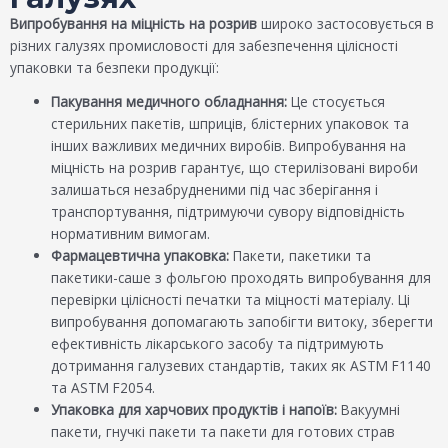
Випробування на міцність на розрив
широко застосовується в
різних галузях промисловості для забезпечення цілісності
упаковки та безпеки продукції:
Пакування медичного обладнання:
Це стосується
стерильних пакетів, шприців, блістерних упаковок та
інших важливих медичних виробів. Випробування на
міцність на розрив гарантує, що стерилізовані вироби
залишаться незабрудненими під час зберігання і
транспортування, підтримуючи сувору відповідність
нормативним вимогам.
Фармацевтична упаковка:
Пакети, пакетики та
пакетики-саше з фольгою проходять випробування для
перевірки цілісності печатки та міцності матеріалу. Ці
випробування допомагають запобігти витоку, зберегти
ефективність лікарського засобу та підтримують
дотримання галузевих стандартів, таких як ASTM F1140
та ASTM F2054.
Упаковка для харчових продуктів і напоїв:
Вакуумні
пакети, гнучкі пакети та пакети для готових страв