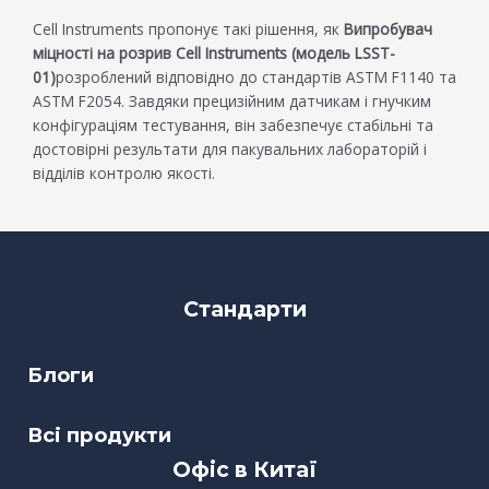
Cell Instruments пропонує такі рішення, як
Випробувач
міцності на розрив Cell Instruments (модель LSST-
01)
розроблений відповідно до стандартів ASTM F1140 та
ASTM F2054. Завдяки прецизійним датчикам і гнучким
конфігураціям тестування, він забезпечує стабільні та
достовірні результати для пакувальних лабораторій і
відділів контролю якості.
Стандарти
Блоги
Всі продукти
Офіс в Китаї