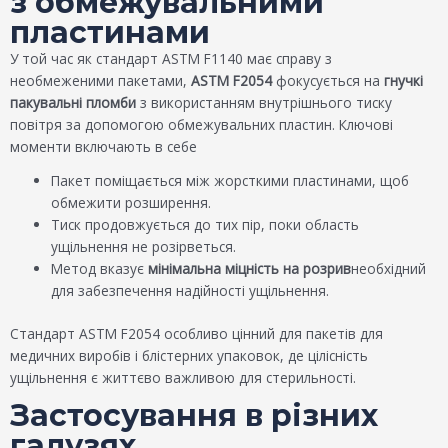
з обмежувальними
пластинами
У той час як стандарт ASTM F1140 має справу з
необмеженими пакетами,
ASTM F2054
фокусується на
гнучкі
пакувальні пломби
з використанням внутрішнього тиску
повітря за допомогою обмежувальних пластин. Ключові
моменти включають в себе
Пакет поміщається між жорсткими пластинами, щоб
обмежити розширення.
Тиск продовжується до тих пір, поки область
ущільнення не розірветься.
Метод вказує
мінімальна міцність на розрив
необхідний
для забезпечення надійності ущільнення.
Стандарт ASTM F2054 особливо цінний для пакетів для
медичних виробів і блістерних упаковок, де цілісність
ущільнення є життєво важливою для стерильності.
Застосування в різних
галузях