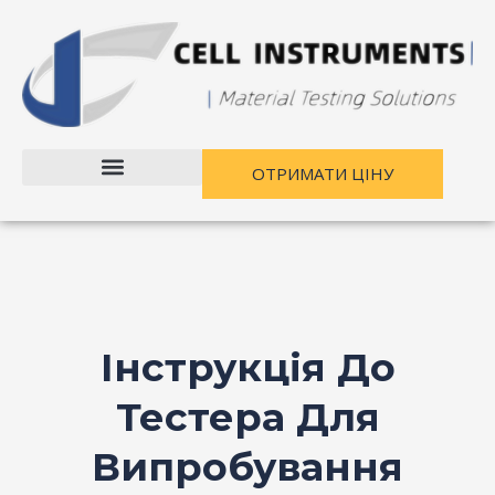
Перейти
до
вмісту
ОТРИМАТИ ЦІНУ
Інструкція До
Тестера Для
Випробування