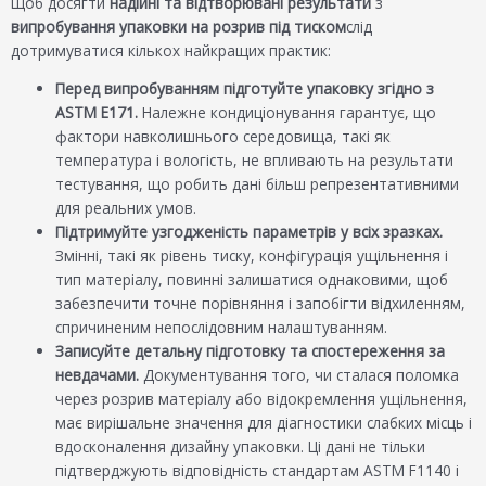
Щоб досягти
надійні та відтворювані результати
з
випробування упаковки на розрив під тиском
слід
дотримуватися кількох найкращих практик:
Перед випробуванням підготуйте упаковку згідно з
ASTM E171.
Належне кондиціонування гарантує, що
фактори навколишнього середовища, такі як
температура і вологість, не впливають на результати
тестування, що робить дані більш репрезентативними
для реальних умов.
Підтримуйте узгодженість параметрів у всіх зразках.
Змінні, такі як рівень тиску, конфігурація ущільнення і
тип матеріалу, повинні залишатися однаковими, щоб
забезпечити точне порівняння і запобігти відхиленням,
спричиненим непослідовним налаштуванням.
Записуйте детальну підготовку та спостереження за
невдачами.
Документування того, чи сталася поломка
через розрив матеріалу або відокремлення ущільнення,
має вирішальне значення для діагностики слабких місць і
вдосконалення дизайну упаковки. Ці дані не тільки
підтверджують відповідність стандартам ASTM F1140 і