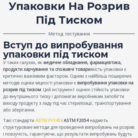
Упаковки На Розрив
Під Тиском
Метод тестування
Вступ до випробування
упаковки під тиском
У таких галузях, як
медичне обладнання, фармацевтика,
продукти харчування та споживчі товари
якість упаковки є
критично важливим фактором. Одним з найбільш поширених
методів оцінки міцності упаковки є
випробування упаковки на
розрив під тиском
. Цей інструмент оцінює стійкість упаковки
до внутрішнього тиску і допомагає виробникам запобігти
виходу продукту з ладу під час стерилізації, транспортування
або зберігання.
Такі стандарти
ASTM F1140
і
ASTM F2054
надають
структуровані методи для проведення випробувань на розрив
і повзучість, гарантуючи, що результати випробувань будуть