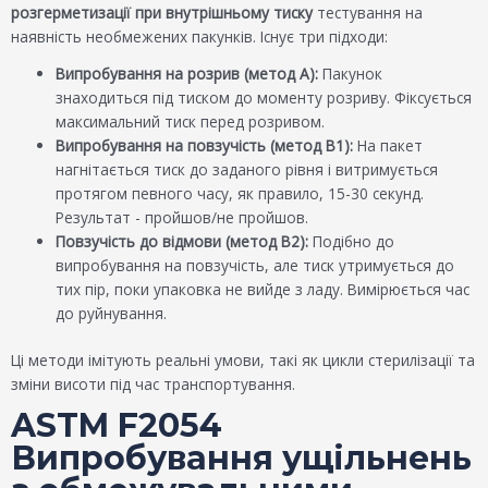
розгерметизації при внутрішньому тиску
тестування на
наявність необмежених пакунків. Існує три підходи:
Випробування на розрив (метод А):
Пакунок
знаходиться під тиском до моменту розриву. Фіксується
максимальний тиск перед розривом.
Випробування на повзучість (метод B1):
На пакет
нагнітається тиск до заданого рівня і витримується
протягом певного часу, як правило, 15-30 секунд.
Результат - пройшов/не пройшов.
Повзучість до відмови (метод B2):
Подібно до
випробування на повзучість, але тиск утримується до
тих пір, поки упаковка не вийде з ладу. Вимірюється час
до руйнування.
Ці методи імітують реальні умови, такі як цикли стерилізації та
зміни висоти під час транспортування.
ASTM F2054
Випробування ущільнень