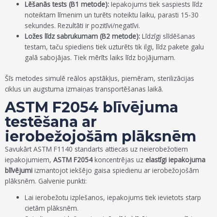
Lēšanās tests (B1 metode):
Iepakojums tiek saspiests līdz
noteiktam līmenim un turēts noteiktu laiku, parasti 15-30
sekundes. Rezultāti ir pozitīvi/negatīvi.
Ložes līdz sabrukumam (B2 metode):
Līdzīgi slīdēšanas
testam, taču spiediens tiek uzturēts tik ilgi, līdz pakete galu
galā sabojājas. Tiek mērīts laiks līdz bojājumam.
Šīs metodes simulē reālos apstākļus, piemēram, sterilizācijas
ciklus un augstuma izmaiņas transportēšanas laikā.
ASTM F2054 blīvējuma
testēšana ar
ierobežojošām plāksnēm
Savukārt ASTM F1140 standarts attiecas uz neierobežotiem
iepakojumiem,
ASTM F2054
koncentrējas uz
elastīgi iepakojuma
blīvējumi
izmantojot iekšējo gaisa spiedienu ar ierobežojošām
plāksnēm. Galvenie punkti:
Lai ierobežotu izplešanos, iepakojums tiek ievietots starp
cietām plāksnēm.