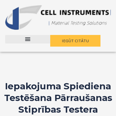
Pāriet
uz
saturu
IEGŪT CITĀTU
Iepakojuma Spiediena
Testēšana Pārraušanas
Stiprības Testera