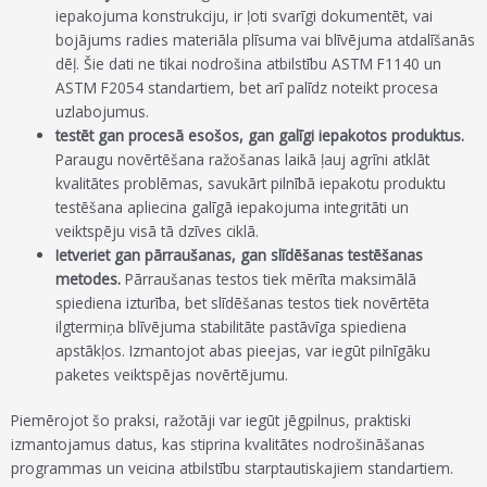
iepakojuma konstrukciju, ir ļoti svarīgi dokumentēt, vai
bojājums radies materiāla plīsuma vai blīvējuma atdalīšanās
dēļ. Šie dati ne tikai nodrošina atbilstību ASTM F1140 un
ASTM F2054 standartiem, bet arī palīdz noteikt procesa
uzlabojumus.
testēt gan procesā esošos, gan galīgi iepakotos produktus.
Paraugu novērtēšana ražošanas laikā ļauj agrīni atklāt
kvalitātes problēmas, savukārt pilnībā iepakotu produktu
testēšana apliecina galīgā iepakojuma integritāti un
veiktspēju visā tā dzīves ciklā.
Ietveriet gan pārraušanas, gan slīdēšanas testēšanas
metodes.
Pārraušanas testos tiek mērīta maksimālā
spiediena izturība, bet slīdēšanas testos tiek novērtēta
ilgtermiņa blīvējuma stabilitāte pastāvīga spiediena
apstākļos. Izmantojot abas pieejas, var iegūt pilnīgāku
paketes veiktspējas novērtējumu.
Piemērojot šo praksi, ražotāji var iegūt jēgpilnus, praktiski
izmantojamus datus, kas stiprina kvalitātes nodrošināšanas
programmas un veicina atbilstību starptautiskajiem standartiem.