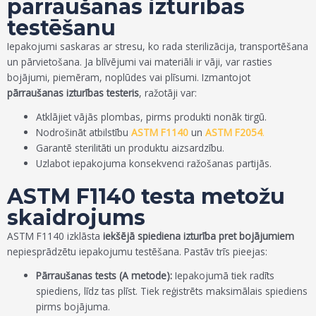
pārraušanas izturības
testēšanu
Iepakojumi saskaras ar stresu, ko rada sterilizācija, transportēšana
un pārvietošana. Ja blīvējumi vai materiāli ir vāji, var rasties
bojājumi, piemēram, noplūdes vai plīsumi. Izmantojot
pārraušanas izturības testeris
, ražotāji var:
Atklājiet vājās plombas, pirms produkti nonāk tirgū.
Nodrošināt atbilstību
ASTM F1140
un
ASTM F2054
.
Garantē sterilitāti un produktu aizsardzību.
Uzlabot iepakojuma konsekvenci ražošanas partijās.
ASTM F1140 testa metožu
skaidrojums
ASTM F1140 izklāsta
iekšējā spiediena izturība pret bojājumiem
nepiesprādzētu iepakojumu testēšana. Pastāv trīs pieejas:
Pārraušanas tests (A metode):
Iepakojumā tiek radīts
spiediens, līdz tas plīst. Tiek reģistrēts maksimālais spiediens
pirms bojājuma.