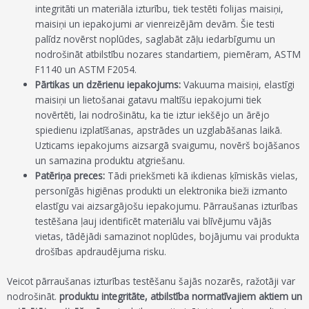
integritāti un materiāla izturību, tiek testēti folijas maisiņi,
maisiņi un iepakojumi ar vienreizējām devām. Šie testi
palīdz novērst noplūdes, saglabāt zāļu iedarbīgumu un
nodrošināt atbilstību nozares standartiem, piemēram, ASTM
F1140 un ASTM F2054.
Pārtikas un dzērienu iepakojums:
Vakuuma maisiņi, elastīgi
maisiņi un lietošanai gatavu maltīšu iepakojumi tiek
novērtēti, lai nodrošinātu, ka tie iztur iekšējo un ārējo
spiedienu izplatīšanas, apstrādes un uzglabāšanas laikā.
Uzticams iepakojums aizsargā svaigumu, novērš bojāšanos
un samazina produktu atgriešanu.
Patēriņa preces:
Tādi priekšmeti kā ikdienas ķīmiskās vielas,
personīgās higiēnas produkti un elektronika bieži izmanto
elastīgu vai aizsargājošu iepakojumu. Pārraušanas izturības
testēšana ļauj identificēt materiālu vai blīvējumu vājās
vietas, tādējādi samazinot noplūdes, bojājumu vai produkta
drošības apdraudējuma risku.
Veicot pārraušanas izturības testēšanu šajās nozarēs, ražotāji var
nodrošināt.
produktu integritāte, atbilstība normatīvajiem aktiem un