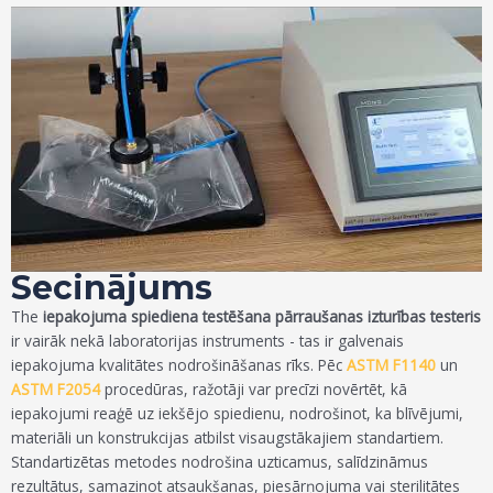
Secinājums
The
iepakojuma spiediena testēšana pārraušanas izturības testeris
ir vairāk nekā laboratorijas instruments - tas ir galvenais
iepakojuma kvalitātes nodrošināšanas rīks. Pēc
ASTM F1140
un
ASTM F2054
procedūras, ražotāji var precīzi novērtēt, kā
iepakojumi reaģē uz iekšējo spiedienu, nodrošinot, ka blīvējumi,
materiāli un konstrukcijas atbilst visaugstākajiem standartiem.
Standartizētas metodes nodrošina uzticamus, salīdzināmus
rezultātus, samazinot atsaukšanas, piesārņojuma vai sterilitātes