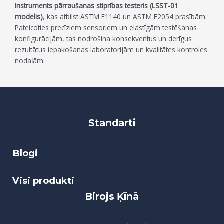
Instruments pārraušanas stiprības testeris (LSST-01
modelis)
, kas atbilst ASTM F1140 un ASTM F2054 prasībām.
Pateicoties precīziem sensoriem un elastīgām testēšanas
konfigurācijām, tas nodrošina konsekventus un derīgus
rezultātus iepakošanas laboratorijām un kvalitātes kontroles
nodaļām.
Standarti
Blogi
Visi produkti
Birojs Ķīnā