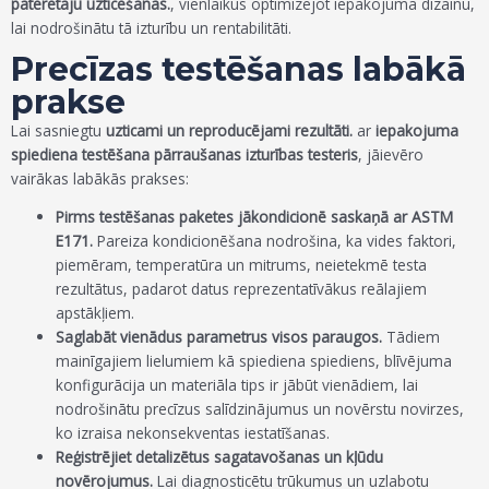
patērētāju uzticēšanās.
, vienlaikus optimizējot iepakojuma dizainu,
lai nodrošinātu tā izturību un rentabilitāti.
Precīzas testēšanas labākā
prakse
Lai sasniegtu
uzticami un reproducējami rezultāti.
ar
iepakojuma
spiediena testēšana pārraušanas izturības testeris
, jāievēro
vairākas labākās prakses:
Pirms testēšanas paketes jākondicionē saskaņā ar ASTM
E171.
Pareiza kondicionēšana nodrošina, ka vides faktori,
piemēram, temperatūra un mitrums, neietekmē testa
rezultātus, padarot datus reprezentatīvākus reālajiem
apstākļiem.
Saglabāt vienādus parametrus visos paraugos.
Tādiem
mainīgajiem lielumiem kā spiediena spiediens, blīvējuma
konfigurācija un materiāla tips ir jābūt vienādiem, lai
nodrošinātu precīzus salīdzinājumus un novērstu novirzes,
ko izraisa nekonsekventas iestatīšanas.
Reģistrējiet detalizētus sagatavošanas un kļūdu
novērojumus.
Lai diagnosticētu trūkumus un uzlabotu