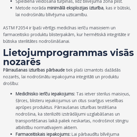
Spiediena veidošana turpinās, līdz blīvējuma zona plīst.
Metode norāda
minimālā eksplozijas izturība
, kas ir būtiski,
lai nodrošinātu blīvējuma uzticamību.
ASTM F2054 ir īpaši vērtīgs medicīnas ierīču maisiņiem un
farmaceitisko produktu blisterpakām, kur hermētiskā integritāte ir
būtiska sterilitātes nodrošināšanai.
Lietojumprogrammas visās
nozarēs
Pārraušanas izturības pārbaude
tiek plaši izmantots dažādās
nozarēs, lai nodrošinātu iepakojuma integritāti un produktu
drošību:
Medicīnisko ierīču iepakojums:
Tas ietver sterilus maisiņus,
šļirces, blisteru iepakojumus un citus svarīgus veselības
aprūpes produktus. Pārraušanas izturības testēšana
nodrošina, ka sterilizēti izstrādājumi uzglabāšanas un
transportēšanas laikā paliek neskartas, nodrošinot stingru
atbilstību normatīvajiem aktiem.
Farmaceitiskais iepakojums:
Lai pārbaudītu blīvējuma