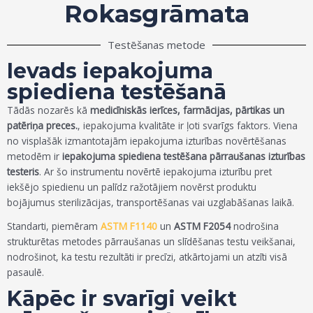
Rokasgrāmata
Testēšanas metode
Ievads iepakojuma
spiediena testēšanā
Tādās nozarēs kā
medicīniskās ierīces, farmācijas, pārtikas un
patēriņa preces.
, iepakojuma kvalitāte ir ļoti svarīgs faktors. Viena
no visplašāk izmantotajām iepakojuma izturības novērtēšanas
metodēm ir
iepakojuma spiediena testēšana pārraušanas izturības
testeris
. Ar šo instrumentu novērtē iepakojuma izturību pret
iekšējo spiedienu un palīdz ražotājiem novērst produktu
bojājumus sterilizācijas, transportēšanas vai uzglabāšanas laikā.
Standarti, piemēram
ASTM F1140
un
ASTM F2054
nodrošina
strukturētas metodes pārraušanas un slīdēšanas testu veikšanai,
nodrošinot, ka testu rezultāti ir precīzi, atkārtojami un atzīti visā
pasaulē.
Kāpēc ir svarīgi veikt