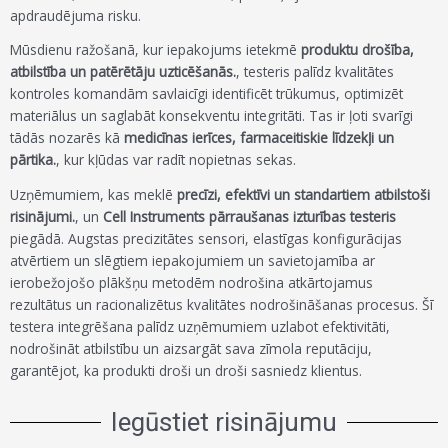
apdraudējuma risku.
Mūsdienu ražošanā, kur iepakojums ietekmē
produktu drošība,
atbilstība un patērētāju uzticēšanās.
, testeris palīdz kvalitātes
kontroles komandām savlaicīgi identificēt trūkumus, optimizēt
materiālus un saglabāt konsekventu integritāti. Tas ir ļoti svarīgi
tādās nozarēs kā
medicīnas ierīces, farmaceitiskie līdzekļi un
pārtika.
, kur kļūdas var radīt nopietnas sekas.
Uzņēmumiem, kas meklē
precīzi, efektīvi un standartiem atbilstoši
risinājumi.
, un
Cell Instruments pārraušanas izturības testeris
piegādā. Augstas precizitātes sensori, elastīgas konfigurācijas
atvērtiem un slēgtiem iepakojumiem un savietojamība ar
ierobežojošo plākšņu metodēm nodrošina atkārtojamus
rezultātus un racionalizētus kvalitātes nodrošināšanas procesus. Šī
testera integrēšana palīdz uzņēmumiem uzlabot efektivitāti,
nodrošināt atbilstību un aizsargāt sava zīmola reputāciju,
garantējot, ka produkti droši un droši sasniedz klientus.
Iegūstiet risinājumu