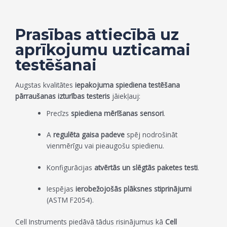
Prasības attiecībā uz
aprīkojumu uzticamai
testēšanai
Augstas kvalitātes
iepakojuma spiediena testēšana
pārraušanas izturības testeris
jāiekļauj:
Precīzs
spiediena mērīšanas sensori
.
A
regulēta gaisa padeve
spēj nodrošināt
vienmērīgu vai pieaugošu spiedienu.
Konfigurācijas
atvērtās un slēgtās paketes testi
.
Iespējas
ierobežojošās plāksnes stiprinājumi
(ASTM F2054).
Cell Instruments piedāvā tādus risinājumus kā
Cell