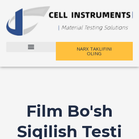
Tarkibga
oʻtish
NARX TAKLIFINI
OLING
Biz bilan bog'lanish
Film Bo'sh
Siqilish Testi