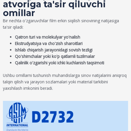
atvoriga ta'sir qiluvchi
omillar
Bir nechta o'zgaruvchilar film erkin siqilish sinovining natijasiga
ta'sir qiladi:
Qatron turi va molekulyar yo'nalish
Ekstrudyatsiya va cho'zish sharoitlari
Ishlab chiqarish jarayonidagi sovish tezligi
Qo'shimchalar yoki ko'p qatlamli tuzilmalar
Qalinlik o'zgarishi yoki ichki kuchlanish taqsimoti
Ushbu omillarni tushunish muhandislarga sinov natijalarini aniqroq
talqin qilish va jarayon sozlamalari yoki material tarkibini
yaxshilash imkonini beradi.