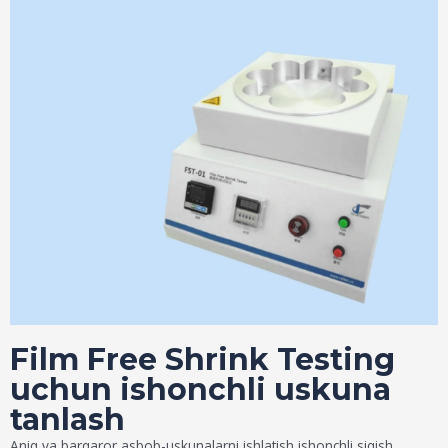
Film Free Shrink Testing
uchun ishonchli uskuna
tanlash
Aniq va barqaror asbob-uskunalarni ishlatish ishonchli siqish