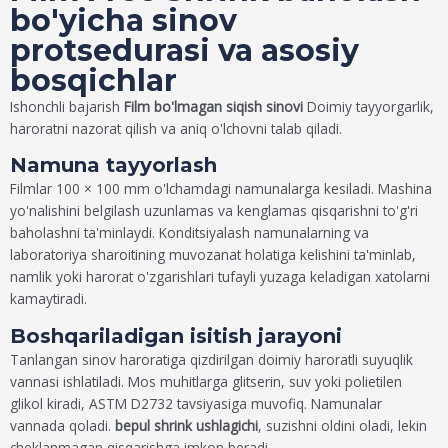
bo'yicha sinov
protsedurasi va asosiy
bosqichlar
Ishonchli bajarish
Film bo'lmagan siqish sinovi
Doimiy tayyorgarlik,
haroratni nazorat qilish va aniq o'lchovni talab qiladi.
Namuna tayyorlash
Filmlar 100 × 100 mm o'lchamdagi namunalarga kesiladi. Mashina
yo'nalishini belgilash uzunlamas va kenglamas qisqarishni to'g'ri
baholashni ta'minlaydi. Konditsiyalash namunalarning va
laboratoriya sharoitining muvozanat holatiga kelishini ta'minlab,
namlik yoki harorat o'zgarishlari tufayli yuzaga keladigan xatolarni
kamaytiradi.
Boshqariladigan isitish jarayoni
Tanlangan sinov haroratiga qizdirilgan doimiy haroratli suyuqlik
vannasi ishlatiladi. Mos muhitlarga glitserin, suv yoki polietilen
glikol kiradi, ASTM D2732 tavsiyasiga muvofiq. Namunalar
vannada qoladi.
bepul shrink ushlagichi
, suzishni oldini oladi, lekin
cheklanmagan qisqarishga imkon beradi.