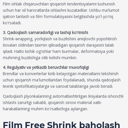
Film ishlab chiqaruvchilari qisqarish tendentsiyalarini tushunish
uchun har xil haroratlarda ishlashni kuzatadilar. Ushbu ma'lumot
qatron tanlash va film formulatsiyasini belgilashda yo'l-yo'riq
ko'rsatadi.
3. Qadoqlash samaradorligi va tashqi ko'rinishi
Shrink-wrapping, yorliqlash va buzilishini aniqlovchi yopishtirish
ilovalari oldindan taxmin qilinadigan qisqarish darajasini talab
qiladi. Hatto kichik og'ishlar ham burmalar, deformatsiya yoki
muhrning buzilishiga olib kelishi mumkin.
4. Regulyativ va yetkazib beruvchilar muvofiqligi
Brendlar va konverterlar kirib kelayotgan materiallarni tekshirish
uchun qisqarish ma'lumotlaridan foydalanadi, shunda qadoqlash
texnik spetsifikatsiyalarga va sanoat talablariga javob beradi.
Qadoqlash plyonkalarining avtomatlashtirilgan liniyalarda ishonchli
ishlashi zarurligi sababli, qisqarish sinovi material xatti-
harakatlarining muhim ko'rsatkichiga aylangan.
Film Free Shrink baholash