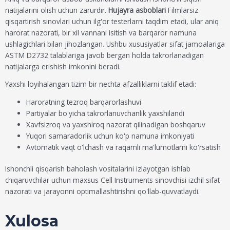
natijalarini olish uchun zarurdir.
Hujayra asboblari
Filmlarsiz
qisqartirish sinovlari uchun ilg'or testerlarni taqdim etadi, ular aniq
harorat nazorati, bir xil vannani isitish va barqaror namuna
ushlagichlari bilan jihozlangan. Ushbu xususiyatlar sifat jamoalariga
ASTM D2732 talablariga javob bergan holda takrorlanadigan
natijalarga erishish imkonini beradi.
Yaxshi loyihalangan tizim bir nechta afzalliklarni taklif etadi:
Haroratning tezroq barqarorlashuvi
Partiyalar bo'yicha takrorlanuvchanlik yaxshilandi
Xavfsizroq va yaxshiroq nazorat qilinadigan boshqaruv
Yuqori samaradorlik uchun ko'p namuna imkoniyati
Avtomatik vaqt o'lchash va raqamli ma'lumotlarni ko'rsatish
Ishonchli qisqarish baholash vositalarini izlayotgan ishlab
chiqaruvchilar uchun maxsus Cell Instruments sinovchisi izchil sifat
nazorati va jarayonni optimallashtirishni qo'llab-quvvatlaydi.
Xulosa