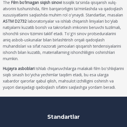
The
Film bo'lmagan siqish sinovi
Issiqlik ta'sirida qisqarish xulq-
atvorini tushunishda, film barqarorligini ta'minlashda va qadoqlash
xususiyatlarini saqlashda muhim rol o'ynaydi. Standartlar, masalan
ASTM D2732
laboratoriyalar va ishlab chiqarish liniyalari bo'ylab
natijalarni kuzatib borish va takrorlash imkonini beruvchi tuzilmali,
ishonchli sinov tizimini taklif etadi. To'g'ri sinov protseduralarini
aniq asbob-uskunalar bilan birlashtirish orqali qadoqlash
muhandislari va sifat nazorati jamoalari qisqarish tendensiyalarini
ishonch bilan kuzatib, materiallarning ishonchliligini oshirishlari
mumkin.
Hujayra asboblari
Ishlab chiqaruvchilarga malakali film bo'shliqlarini
siqib sinash bo'yicha yechimlar taqdim etadi, bu esa ularga
xabardor qarorlar qabul qilish, mahsulot izchilligini oshirish va
yuqori darajadagi qadoqlash sifatini saqlashga yordam beradi.
Standartlar