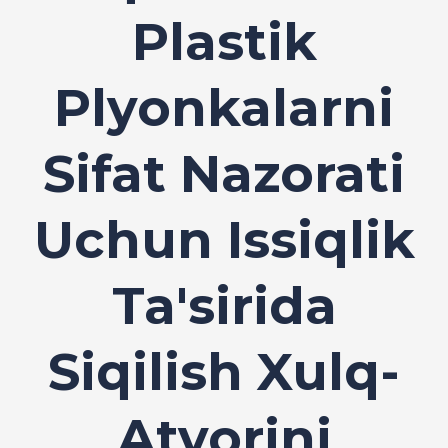
Plastik
Plyonkalarni
Sifat Nazorati
Uchun Issiqlik
Ta'sirida
Siqilish Xulq-
Atvorini