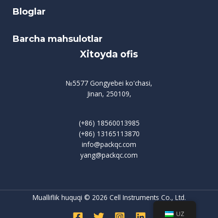
Bloglar
Barcha mahsulotlar
Xitoyda ofis
№5577 Gongyebei ko'chasi,
Jinan, 250109,
(+86) 18560013985
(+86) 13165113870
info@packqc.com
yang@packqc.com
Mualliflik huquqi © 2026 Cell Instruments Co., Ltd.
UZ