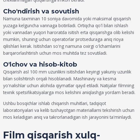
Cho'ndirish va sovutish
Namuna taxminan 10 soniya davomida yoki maksimal qisqarish
yuzaga kelguncha vannaga botiriladi. Ortiqcha qo'l bilan ishlash
yoki vannadan yuqori haroratda isitish erta qisqarishga olib kelishi
mumkin, shuning uchun operatorlar protseduraga aniq rioya
qilishlari kerak. Isitishdan so'ng namuna oxirgi o'lchamlarini
barqarorlashtirish uchun mos muhitda tez sovutiladi.
O'lchov va hisob-kitob
Qisqarish asl 100 mm uzunlikni isitishdan keyingi yakuniy uzunlik
bilan solishtirish orqali hisoblanadi. Mashinaviy va kesma
yo'nalishlar uchun alohida qiymatlar qayd etiladi. Natijalar filmning
texnik spetsifikatsiyalarga mos kelishini aniqlashga yordam beradi.
Ushbu bosqichlar ishlab chiqarish muhitlari, tadqiqot
laboratoriyalari va kelib tushayotgan materiallarni tekshirish uchun
mos keladigan aniq va takrorlanadigan ish jarayonini ta'minlaydi.
Film qisqarish xulq-