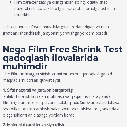
Film xarakterizatsiya qilinganidan so'ng, odatiy sifat
nazoratini bitta, vakil bo'lgan haroratda amalga oshirish
mumkin.
Ushbu nuqtalar foydalanuvchilarga takrorlanadigan va texnik
jihatdan ishonchli ish jarayonini yaratishga yordam beradi.
Nega Film Free Shrink Test
qadoqlash ilovalarida
muhimdir
The
Film bo'lmagan siqish sinovi
bir nechta qadoqlashga oid
maqsadlarni qo'llab-quvvatlaydi:
1. Sifat nazorati va jarayon barqarorligi
Ishlab chiqarish liniyalari muhrlash va qisqartirish jarayonida
filmning barqaror xulq-atvorini talab qiladi. Sinovlar ekstrudatsiya
sharoitlari, qatron aralashmalari yoki orientatsiya jarayonlaridagi
o'zgarishlarni aniqlashga yordam beradi.
2. Materialni xarakterizatsiya qilish