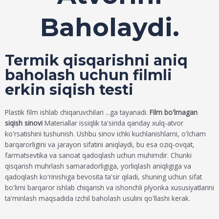
Baholaydi.
Termik qisqarishni aniq
baholash uchun filmli
erkin siqish testi
Plastik film ishlab chiqaruvchilari ...ga tayanadi.
Film bo'lmagan
siqish sinovi
Materiallar issiqlik ta'sirida qanday xulq-atvor
ko'rsatishini tushunish. Ushbu sinov ichki kuchlanishlarni, o'lcham
barqarorligini va jarayon sifatini aniqlaydi, bu esa oziq-ovqat,
farmatsevtika va sanoat qadoqlash uchun muhimdir. Chunki
qisqarish muhrlash samaradorligiga, yorliqlash aniqligiga va
qadoqlash ko'rinishiga bevosita ta'sir qiladi, shuning uchun sifat
bo'limi barqaror ishlab chiqarish va ishonchli plyonka xususiyatlarini
ta'minlash maqsadida izchil baholash usulini qo'llashi kerak.