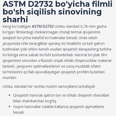
ASTM D2732 bo'yicha filmli
bo'sh siqilish sinovining
sharhi
Keng ko'rsatilgan
ASTM D2732
Ushbu standart 0,76 mm gacha
bo'lgan filmlardagi cheklanmagan chiziqli termal qisqarishni
aniqlash bo'yicha batafsil ko'rsatmalar beradi. Unda isitish
jarayonida ichki tarangliklar qanday bo'shatilishi va turli qatron
tuzilmalari yoki ishlov berish usullari qisqarish darajasining turlicha
bo'lishiga nima sabab bo'lishi tushuntiriladi. Harorat bo'ylab film
qisqarishini sinovdan o'tkazish orqali ishlab chiqaruvchilar material
tanlash, jarayonni optimallashtirish va uzoq muddatli sifatni
ta'minlashni qo'llab-quvvatlaydigan qisqarish profilini tuzishlari
mumkin.
Ushbu standart bir nechta muhim tamoyillarni ta'kidlaydi:
Qisqarish harorati qatron turi va ishlab chiqarish sharoitlari
bilan chambarchas bog'liq.
Yuqori haroratlar odatda kattaroq qisqarish qiymatlarini
beradi.