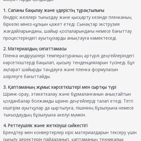
1. Сапаны бақылау және үдерістің тұрақтылығы
Өндіріс желілері тығыздау және қысқарту кезінде пленканың
біркелкі мінез-құлқын қажет етеді. Сынақтар экструзия
жағдайларындағы, шайыр қоспаларындағы немесе бағыттау
процестеріндегі ауытқуларды анықтауға көмектеседі.
2. Материалдың сипаттамасы
Пленка өндірушілері температураның әртүрлі деңгейлеріндегі
көрсеткіштерді бақылап, қысылу тенденцияларын түсінеді. Бұл
ақпарат шайырды таңдауға және пленка формуласын
әзірлеуге бағыттайды.
3. Қаптаманың жұмыс көрсеткіштері мен сыртқы түрі
Шринк-орау, этикеткалау және бұрмаланғанын анықтайтын
қолданбалар болжамды шринк-деңгейлерді талап етеді. Тіпті
кішігірім ауытқулар да қыртылуға, пішінінің бұзылуына немесе
тығыздаудың бұзылуына әкелуі мүмкін.
4. Реттеушілік және жеткізуші сәйкестігі
Брендтер мен конвертерлер кіріс материалдарын тексеру үшін
сығылу деректерін пайдаланып, қаптаманың техникалық