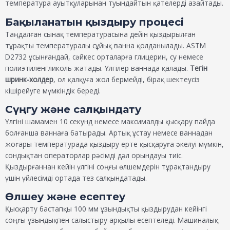
температура ауытқуларынан туындайтын қателерді азайтады.
Бақыланатын қыздыру процесі
Таңдалған сынақ температурасына дейін қыздырылған
тұрақты температуралы сұйық ванна қолданылады. ASTM
D2732 ұсынғандай, сәйкес орталарға глицерин, су немесе
полиэтиленгликоль жатады. Үлгілер ваннада қалады.
Тегін
шринк-холдер
, ол қалқуға жол бермейді, бірақ шектеусіз
кішірейуге мүмкіндік береді.
Сүңгу және салқындату
Үлгіні шамамен 10 секунд немесе максималды қысқару пайда
болғанша ваннаға батырады. Артық ұстау немесе ваннадан
жоғары температурада қыздыру ерте қысқаруға әкелуі мүмкін,
сондықтан операторлар рәсімді дәл орындауы тиіс.
Қыздырғаннан кейін үлгіні соңғы өлшемдерін тұрақтандыру
үшін үйлесімді ортада тез салқындатады.
Өлшеу және есептеу
Қысқарту бастапқы 100 мм ұзындықты қыздырудан кейінгі
соңғы ұзындықпен салыстыру арқылы есептеледі. Машиналық