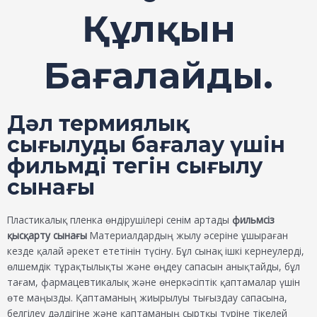
Құлқын
Бағалайды.
Дәл термиялық
сығылуды бағалау үшін
фильмді тегін сығылу
сынағы
Пластикалық пленка өндірушілері сенім артады
фильмсіз
қысқарту сынағы
Материалдардың жылу әсеріне ұшыраған
кезде қалай әрекет ететінін түсіну. Бұл сынақ ішкі кернеулерді,
өлшемдік тұрақтылықты және өңдеу сапасын анықтайды, бұл
тағам, фармацевтикалық және өнеркәсіптік қаптамалар үшін
өте маңызды. Қаптаманың жиырылуы тығыздау сапасына,
белгілеу дәлдігіне және қаптаманың сыртқы түріне тікелей