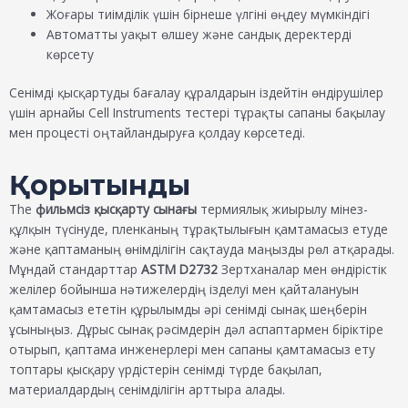
Жоғары тиімділік үшін бірнеше үлгіні өңдеу мүмкіндігі
Автоматты уақыт өлшеу және сандық деректерді
көрсету
Сенімді қысқартуды бағалау құралдарын іздейтін өндірушілер
үшін арнайы Cell Instruments тестері тұрақты сапаны бақылау
мен процесті оңтайландыруға қолдау көрсетеді.
Қорытынды
The
фильмсіз қысқарту сынағы
термиялық жиырылу мінез-
құлқын түсінуде, пленканың тұрақтылығын қамтамасыз етуде
және қаптаманың өнімділігін сақтауда маңызды рөл атқарады.
Мұндай стандарттар
ASTM D2732
Зертханалар мен өндірістік
желілер бойынша нәтижелердің ізделуі мен қайталануын
қамтамасыз ететін құрылымды әрі сенімді сынақ шеңберін
ұсыныңыз. Дұрыс сынақ рәсімдерін дәл аспаптармен біріктіре
отырып, қаптама инженерлері мен сапаны қамтамасыз ету
топтары қысқару үрдістерін сенімді түрде бақылап,
материалдардың сенімділігін арттыра алады.