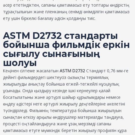
әсер ететіндіктен, сапаны қамтамасыз ету топтары өндірістің
тұрақтылығын және пленканың сенімді өнімділігін қамтамасыз
ету үшін біркелкі бағалау әдісін қолдануы тиіс.
ASTM D2732 стандарты
бойынша фильмдік еркін
сығылу сынағының
шолуы
Кеңінен сілтеме жасалатын
ASTM D2732
Стандарт 0,76 мм-ге
дейінгі фильмдердегі шектеусіз сызықты термиялық
жиырылуды анықтау бойынша егжей-тегжейлі нұсқаулық
ұсынады. Онда қыздыру кезінде ішкі кернеулер қалай
босатылатыны және әртүрлі шайыр құрылымдары немесе
өңдеу әдістері неге әртүрлі жиырылу деңгейлеріне әкелетіні
түсіндіріледі. Фильмнің температура бойынша жиырылуын
сынақтан өткізу арқылы өндірушілер материалды таңдауға,
процесті оңтайландыруға және ұзақ мерзімді сапаны
қамтамасыз етуге мүмкіндік беретін жиырылу профилін құра