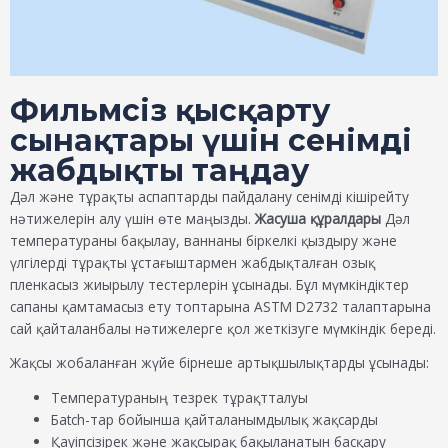
Фильмсіз қысқарту
сынақтары үшін сенімді
жабдықты таңдау
Дәл және тұрақты аспаптарды пайдалану сенімді кішірейту
нәтижелерін алу үшін өте маңызды.
Жасуша құралдары
Дәл
температураны бақылау, ваннаны біркелкі қыздыру және
үлгілерді тұрақты ұстағыштармен жабдықталған озық
пленкасыз жиырылу тестерлерін ұсынады. Бұл мүмкіндіктер
сапаны қамтамасыз ету топтарына ASTM D2732 талаптарына
сай қайталанбалы нәтижелерге қол жеткізуге мүмкіндік береді.
Жақсы жобаланған жүйе бірнеше артықшылықтарды ұсынады:
Температураның тезрек тұрақтталуы
Бatch-тар бойынша қайталанымдылық жақсарды
Қауіпсізірек және жақсырақ бақыланатын басқару