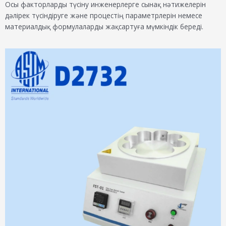
Осы факторларды түсіну инженерлерге сынақ нәтижелерін
дәлірек түсіндіруге және процестің параметрлерін немесе
материалдық формулаларды жақсартуға мүмкіндік береді.