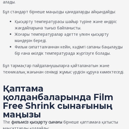
алады.
Бұл стандарт бірнеше маңызды қағидаларды айқындайды:
Қысқарту температурасы шайыр түріне және өндіріс
жағдайларына тығыз байланысты.
Жоғары температуралар әдетте үлкен қысқарту
мәндерін береді.
Фильм сипатталғаннан кейін, кәдімгі сапаны бақылауды
бір ғана өкілдік температурада жүргізуге болады.
Бұл тармақтар пайдаланушыларға қайталанатын және
техникалық жағынан сенімді жұмыс үрдісін құруға көмектеседі.
Қаптама
қолданбаларында Film
Free Shrink сынағының
маңызы
The
фильмсіз қысқарту сынағы
бірнеше қаптамаға қатысты
мақсаттарды қолдайды: