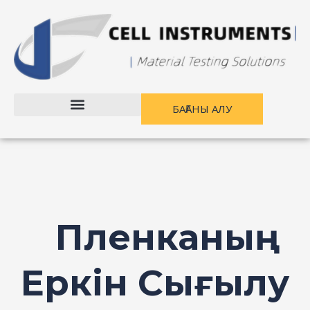
Мазмұнға
өту
БАҒАНЫ АЛУ
Пленканың
Еркін Сығылу