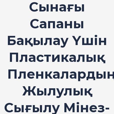
Сынағы
Сапаны
Бақылау Үшін
Пластикалық
Пленкалардың
Жылулық
Сығылу Мінез-