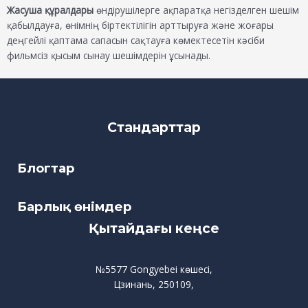
Жасуша құралдары
өндірушілерге ақпаратқа негізделген шешім
қабылдауға, өнімнің біртектілігін арттыруға және жоғары
деңгейлі қаптама сапасын сақтауға көмектесетін кәсіби
фильмсіз қысым сынау шешімдерін ұсынады.
Стандарттар
Блогтар
Барлық өнімдер
Қытайдағы кеңсе
№5577 Gongyebei көшесі,
Цзинань, 250109,