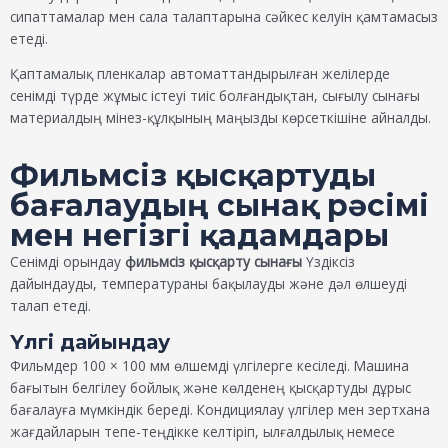
сипаттамалар мен сала талаптарына сәйкес келуін қамтамасыз
етеді.
Қаптамалық пленкалар автоматтандырылған желілерде
сенімді түрде жұмыс істеуі тиіс болғандықтан, сығылу сынағы
материалдың мінез-құлқының маңызды көрсеткішіне айналды.
Фильмсіз қысқартуды
бағалаудың сынақ рәсімі
мен негізгі қадамдары
Сенімді орындау
фильмсіз қысқарту сынағы
Үздіксіз
дайындауды, температураны бақылауды және дәл өлшеуді
талап етеді.
Үлгі дайындау
Фильмдер 100 × 100 мм өлшемді үлгілерге кесіледі. Машина
бағытын белгілеу бойлық және көлденең қысқартуды дұрыс
бағалауға мүмкіндік береді. Кондициялау үлгілер мен зертхана
жағдайларын тепе-теңдікке келтіріп, ылғалдылық немесе