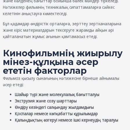
және көлденең бағыттар бойынша бөлек мәндер тіркеледі.
Нәтижелер фильмнің техникалық сипаттамаларға сәйкес
келетінін анықтауға көмектеседі.
Бұл қадамдар өндірістік орталарға, зерттеу зертханаларына
және кіріс материалдарын тексеруге жарамды айқын әрі
қайталанатын жұмыс ағынын қамтамасыз етеді.
Кинофильмнің жиырылу
мінез-құлқына әсер
ететін факторлар
Фильмсіз қысылу сынағының нәтижесіне бірнеше айнымалы
әсер етеді:
Шайыр түрі және молекулалық бағытталуы
Экструзия және созу шарттары
Өндіру кезіндегі салқындау жылдамдығы
Қоспалар немесе көпқабатты құрылымдар
Қалыңдықтың өзгеруі немесе ішкі кернеудің таралуы